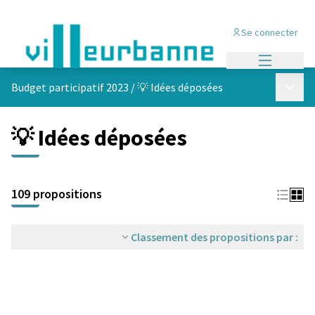
Se connecter
Menu princi
Menu p
Budget participatif 2023
/
💡 Idées déposées
💡 Idées déposées
Passer la carte
Leaflet
|
©
OpenStreetMap
contributors
L'élément suivant est une carte qui présente les éléments de cet
+
109 propositions
−
Classement des propositions par :