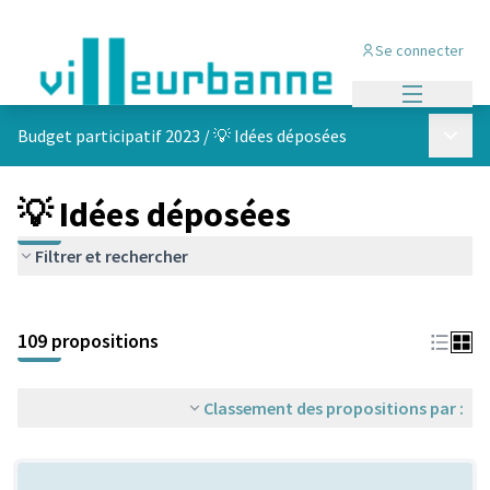
Se connecter
Menu princi
Menu p
Budget participatif 2023
/
💡 Idées déposées
💡 Idées déposées
Filtrer et rechercher
Passer la carte
Leaflet
|
©
OpenStreetMap
contributors
L'élément suivant est une carte qui présente les éléments de cet
+
109 propositions
−
Classement des propositions par :