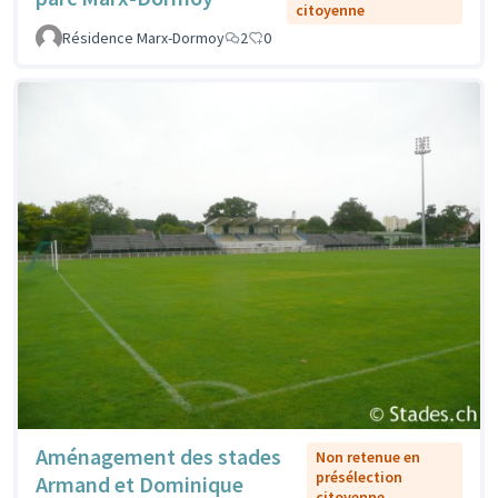
citoyenne
Résidence Marx-Dormoy
2
0
Aménagement des stades
Non retenue en
présélection
Armand et Dominique
citoyenne