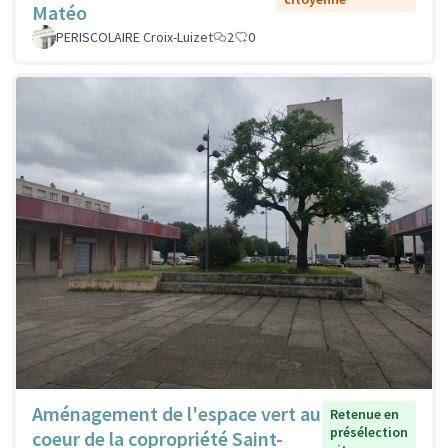
Matéo
PERISCOLAIRE Croix-Luizet
2
0
Aménagement de l'espace vert au
Retenue en
présélection
coeur de la copropriété Saint-