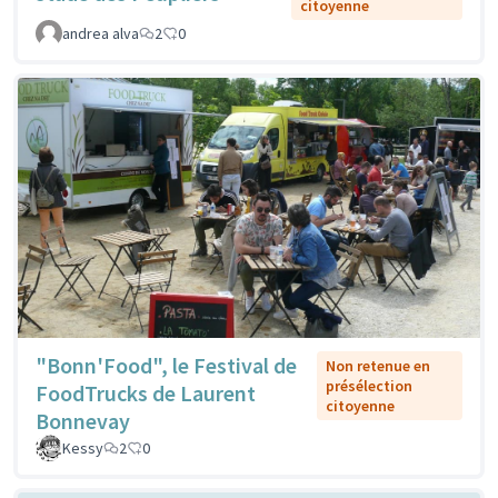
citoyenne
andrea alva
2
0
"Bonn'Food", le Festival de
Non retenue en
présélection
FoodTrucks de Laurent
citoyenne
Bonnevay
Kessy
2
0