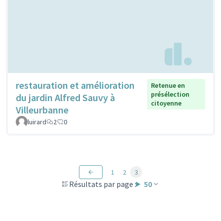
restauration et amélioration
Retenue en
présélection
du jardin Alfred Sauvy à
citoyenne
Villeurbanne
luirard
2
0
1
2
3
Résultats par page :
50