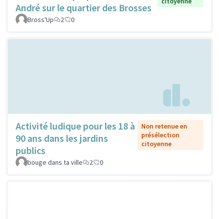
citoyenne
André sur le quartier des Brosses
Bross'Up
2
0
Activité ludique pour les 18 à
Non retenue en
présélection
90 ans dans les jardins
citoyenne
publics
bouge dans ta ville
2
0