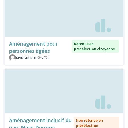
Aménagement pour
Retenue en
présélection citoyenne
personnes âgées
MARGUERITE
2
0
Aménagement inclusif du
Non retenue en
présélection
parc Marx-Dormoy