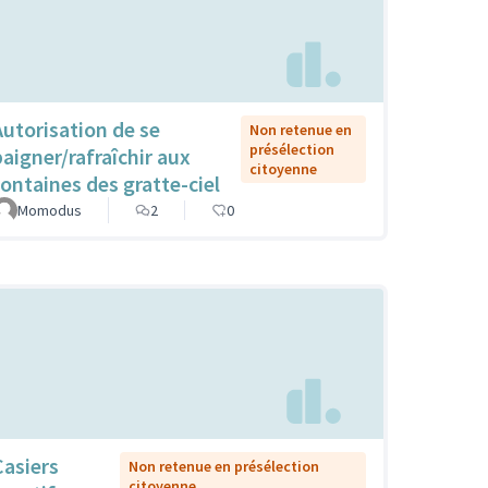
Autorisation de se
Non retenue en
présélection
baigner/rafraîchir aux
citoyenne
fontaines des gratte-ciel
Momodus
2
0
Casiers
Non retenue en présélection
citoyenne