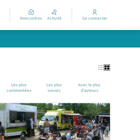
Rencontres
Activité
Se connecter
Leaflet
|
©
OpenStreetMap
contributors
e des points de carte. L'élément peut être utilisé avec un lecteur
Les plus
Les plus
Avec le plus
commentées
suivies
d'auteurs