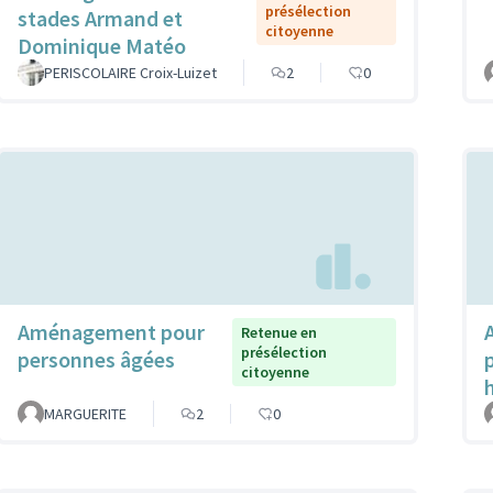
présélection
stades Armand et
citoyenne
Dominique Matéo
PERISCOLAIRE Croix-Luizet
2
0
Aménagement pour
Retenue en
présélection
personnes âgées
citoyenne
MARGUERITE
2
0