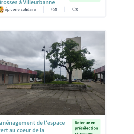
Brosses à Villeurbanne
épicerie solidaire
8
0
Aménagement de l'espace
Retenue en
présélection
vert au coeur de la
citoyenne