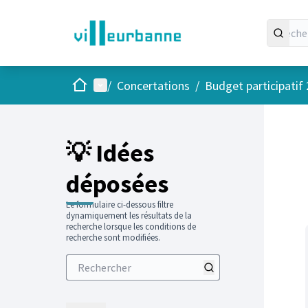
Accueil
Menu principal
/
Concertations
/
Budget participatif
Passer
L'élément
+
−
💡 Idées
déposées
Le formulaire ci-dessous filtre
dynamiquement les résultats de la
recherche lorsque les conditions de
recherche sont modifiées.