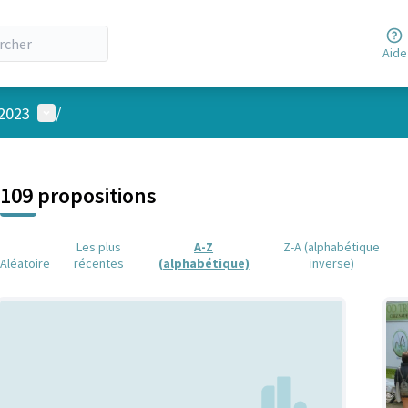
Aide
Menu utilisateur
 2023
/
 la carte
 suivant est une carte qui présente les éléments de cette page comm
109 propositions
Les plus
A-Z
Z-A (alphabétique
Aléatoire
récentes
(alphabétique)
inverse)