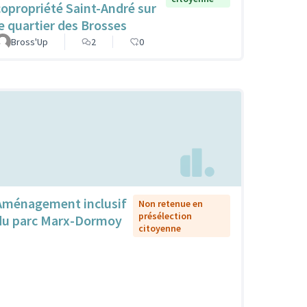
copropriété Saint-André sur
le quartier des Brosses
Bross'Up
2
0
Aménagement inclusif
Non retenue en
présélection
du parc Marx-Dormoy
citoyenne