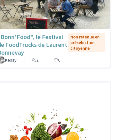
"Bonn'Food", le Festival
Non retenue en
présélection
de FoodTrucks de Laurent
citoyenne
Bonnevay
Kessy
2
0