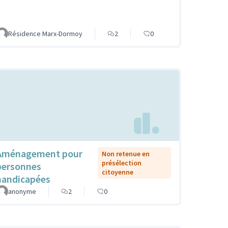
Résidence Marx-Dormoy
2
0
Aménagement pour
Non retenue en
présélection
personnes
citoyenne
handicapées
anonyme
2
0