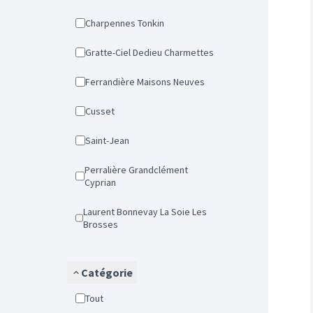
Charpennes Tonkin
Gratte-Ciel Dedieu Charmettes
Ferrandière Maisons Neuves
Cusset
Saint-Jean
Perralière Grandclément
Cyprian
Laurent Bonnevay La Soie Les
Brosses
Catégorie
Tout