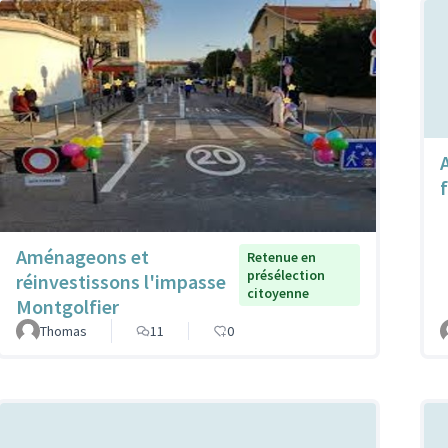
f
Aménageons et
Retenue en
présélection
réinvestissons l'impasse
citoyenne
Montgolfier
Thomas
11
0