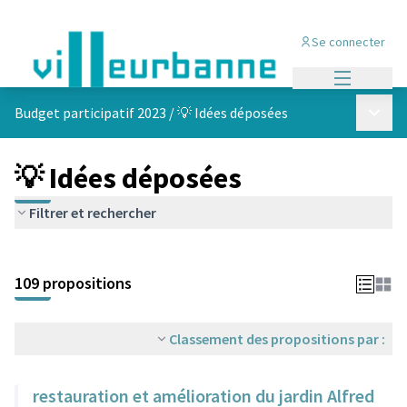
Se connecter
Menu princi
Menu p
Budget participatif 2023
/
💡 Idées déposées
💡 Idées déposées
Filtrer et rechercher
Passer la carte
Leaflet
|
©
OpenStreetMap
contributors
L'élément suivant est une carte qui présente les éléments de cet
+
109 propositions
−
Classement des propositions par :
restauration et amélioration du jardin Alfred