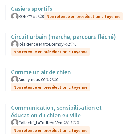
Casiers sportifs
RONZY
2
0
Non retenue en présélection citoyenne
Circuit urbain (marche, parcours fléché)
Résidence Marx-Dormoy
2
0
Non retenue en présélection citoyenne
Comme un air de chien
Anonymous 06
2
0
Non retenue en présélection citoyenne
Communication, sensibilisation et
éducation du chien en ville
Collectif_LaTruffeAuVent
12
0
Non retenue en présélection citoyenne