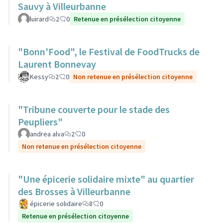
Sauvy à Villeurbanne
luirard
2
0
Retenue en présélection citoyenne
"Bonn'Food", le Festival de FoodTrucks de
Laurent Bonnevay
Kessy
2
0
Non retenue en présélection citoyenne
"Tribune couverte pour le stade des
Peupliers"
andrea alva
2
0
Non retenue en présélection citoyenne
"Une épicerie solidaire mixte" au quartier
des Brosses à Villeurbanne
épicerie solidaire
8
0
Retenue en présélection citoyenne