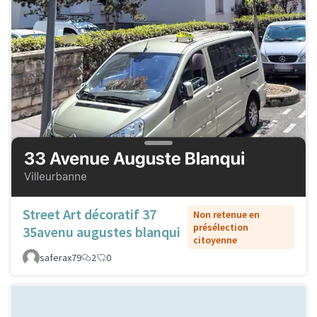
Street Art décoratif 37
Non retenue en
présélection
35avenu augustes blanqui
citoyenne
saferax79
2
0