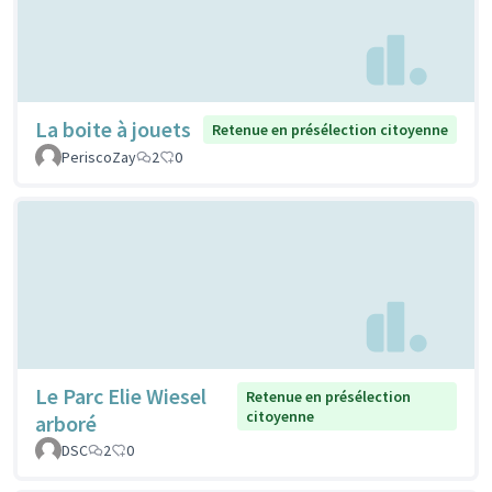
La boite à jouets
Retenue en présélection citoyenne
PeriscoZay
2
0
Le Parc Elie Wiesel
Retenue en présélection
citoyenne
arboré
DSC
2
0