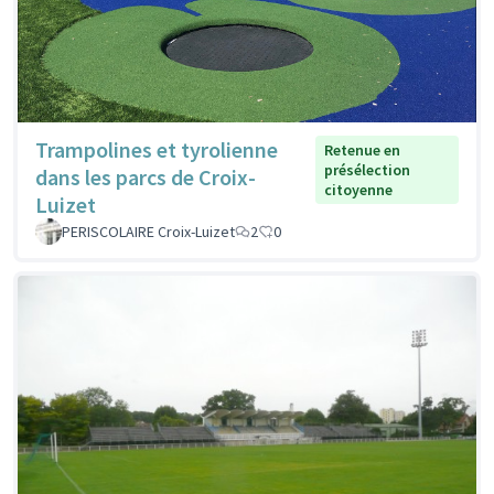
Trampolines et tyrolienne
Retenue en
présélection
dans les parcs de Croix-
citoyenne
Luizet
PERISCOLAIRE Croix-Luizet
2
0