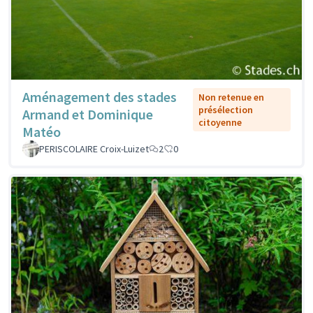
Aménagement des stades
Non retenue en
présélection
Armand et Dominique
citoyenne
Matéo
PERISCOLAIRE Croix-Luizet
2
0