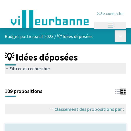
Se connecter
Menu princi
Menu p
Budget participatif 2023
/
💡 Idées déposées
💡 Idées déposées
Filtrer et rechercher
Passer la carte
Leaflet
|
©
OpenStreetMap
contributors
L'élément suivant est une carte qui présente les éléments de cet
+
109 propositions
−
Classement des propositions par :