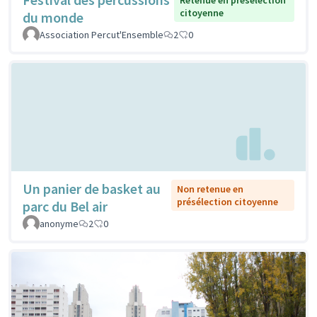
Retenue en présélection
citoyenne
du monde
Association Percut'Ensemble
2
0
Un panier de basket au
Non retenue en
présélection citoyenne
parc du Bel air
anonyme
2
0