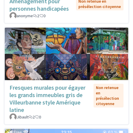
Aménagement pour
Non retenue en
présélection citoyenne
personnes handicapées
anonyme
2
0
Fresques murales pour égayer
Non retenue
en
les grands immeubles gris de
présélection
Villeurbanne style Amérique
citoyenne
latine
Jibault
2
0