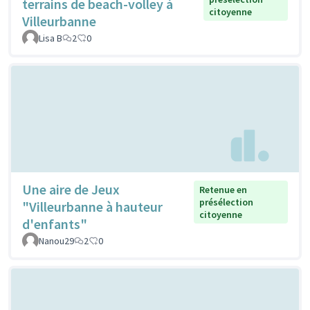
terrains de beach-volley à
citoyenne
Villeurbanne
Lisa B
2
0
Une aire de Jeux
Retenue en
présélection
"Villeurbanne à hauteur
citoyenne
d'enfants"
Nanou29
2
0