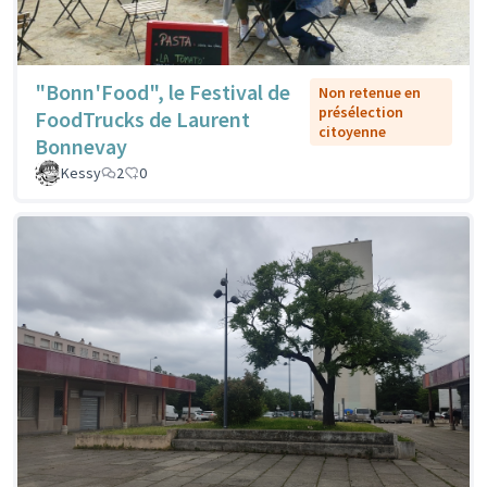
"Bonn'Food", le Festival de
Non retenue en
présélection
FoodTrucks de Laurent
citoyenne
Bonnevay
Kessy
2
0