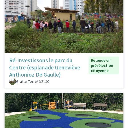
Ré-investissons le parc du
Retenue en
présélection
Centre (esplanade Geneviève
citoyenne
Anthonioz De Gaulle)
Gratte-Terre
2
0