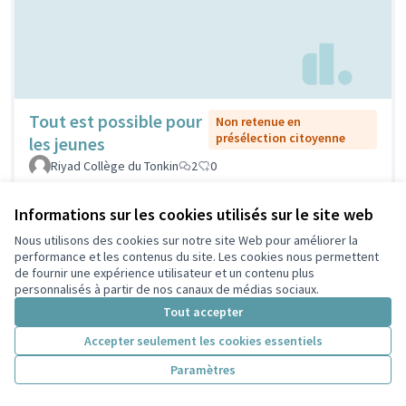
Tout est possible pour
Non retenue en
présélection citoyenne
les jeunes
Riyad Collège du Tonkin
2
0
Informations sur les cookies utilisés sur le site web
Nous utilisons des cookies sur notre site Web pour améliorer la
performance et les contenus du site. Les cookies nous permettent
de fournir une expérience utilisateur et un contenu plus
personnalisés à partir de nos canaux de médias sociaux.
Tout accepter
Accepter seulement les cookies essentiels
Installation de tables en bois pour
Retenue en
Paramètres
présélection
pouvoir pique-niquer en famille
citoyenne