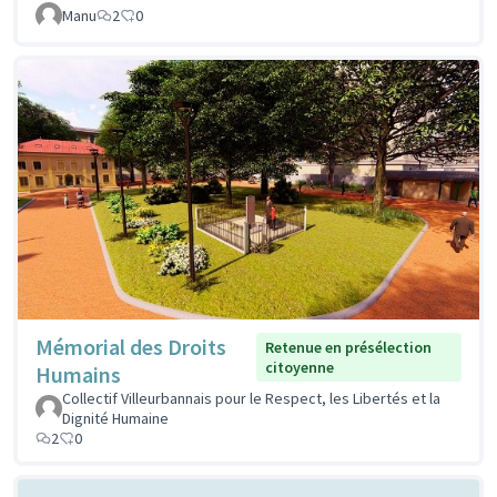
Manu
2
0
Mémorial des Droits
Retenue en présélection
citoyenne
Humains
Collectif Villeurbannais pour le Respect, les Libertés et la
Dignité Humaine
2
0