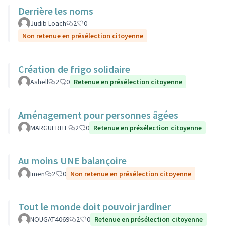
Derrière les noms
Judib Loach
2
0
Non retenue en présélection citoyenne
Création de frigo solidaire
Ashell
2
0
Retenue en présélection citoyenne
Aménagement pour personnes âgées
MARGUERITE
2
0
Retenue en présélection citoyenne
Au moins UNE balançoire
Imen
2
0
Non retenue en présélection citoyenne
Tout le monde doit pouvoir jardiner
NOUGAT4069
2
0
Retenue en présélection citoyenne