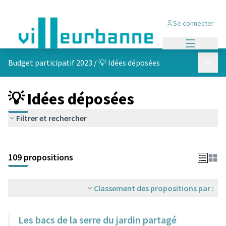
Se connecter
Menu princi
Menu p
Budget participatif 2023
/
💡 Idées déposées
💡 Idées déposées
Filtrer et rechercher
Passer la carte
Leaflet
|
©
OpenStreetMap
contributors
L'élément suivant est une carte qui présente les éléments de cet
+
109 propositions
−
Classement des propositions par :
Les bacs de la serre du jardin partagé