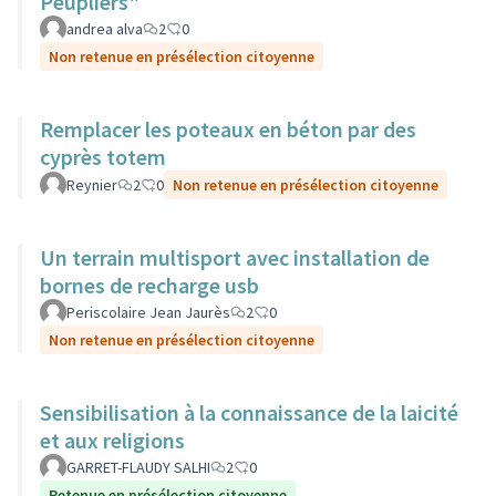
Peupliers"
andrea alva
2
0
Non retenue en présélection citoyenne
Remplacer les poteaux en béton par des
cyprès totem
Reynier
2
0
Non retenue en présélection citoyenne
Un terrain multisport avec installation de
bornes de recharge usb
Periscolaire Jean Jaurès
2
0
Non retenue en présélection citoyenne
Sensibilisation à la connaissance de la laicité
et aux religions
GARRET-FLAUDY SALHI
2
0
Retenue en présélection citoyenne