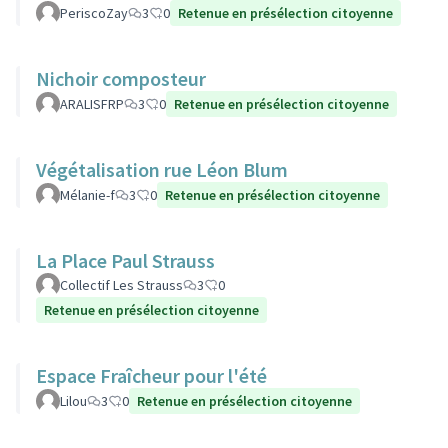
PeriscoZay
3
0
Retenue en présélection citoyenne
Nichoir composteur
ARALISFRP
3
0
Retenue en présélection citoyenne
Végétalisation rue Léon Blum
Mélanie-f
3
0
Retenue en présélection citoyenne
La Place Paul Strauss
Collectif Les Strauss
3
0
Retenue en présélection citoyenne
Espace Fraîcheur pour l'été
Lilou
3
0
Retenue en présélection citoyenne