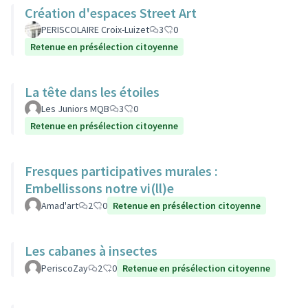
Création d'espaces Street Art
PERISCOLAIRE Croix-Luizet
3
0
Retenue en présélection citoyenne
La tête dans les étoiles
Les Juniors MQB
3
0
Retenue en présélection citoyenne
Fresques participatives murales :
Embellissons notre vi(ll)e
Amad'art
2
0
Retenue en présélection citoyenne
Les cabanes à insectes
PeriscoZay
2
0
Retenue en présélection citoyenne