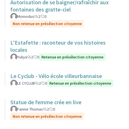
Autorisation de se baigner/rafraîchir aux
fontaines des gratte-ciel
Momodus
2
0
Non retenue en présélection citoyenne
L'Estafette : raconteur de vos histoires
locales
Yuliya
2
0
Retenue en présélection citoyenne
Le Cyclub - Vélo école villeurbannaise
LE CYCLUB
2
0
Retenue en présélection citoyenne
Statue de femme crée en live
Fannie Thomas
2
0
Non retenue en présélection citoyenne