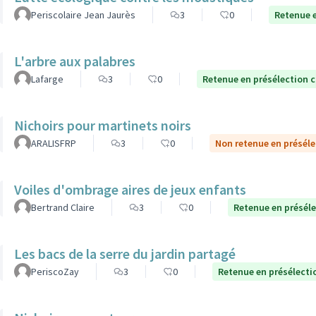
Periscolaire Jean Jaurès
3
0
Retenue e
L'arbre aux palabres
Lafarge
3
0
Retenue en présélection 
Nichoirs pour martinets noirs
ARALISFRP
3
0
Non retenue en préséle
Voiles d'ombrage aires de jeux enfants
Bertrand Claire
3
0
Retenue en présél
Les bacs de la serre du jardin partagé
PeriscoZay
3
0
Retenue en présélecti