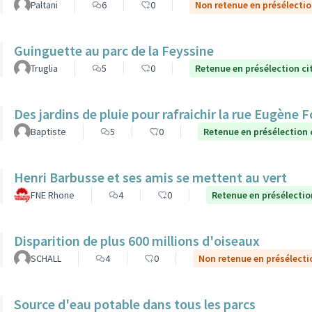
Paltani
6
0
Non retenue en présélecti
Guinguette au parc de la Feyssine
Truglia
5
0
Retenue en présélection c
Des jardins de pluie pour rafraichir la rue Eugène 
Baptiste
5
0
Retenue en présélection
Henri Barbusse et ses amis se mettent au vert
FNE Rhone
4
0
Retenue en présélectio
Disparition de plus 600 millions d'oiseaux
SCHALL
4
0
Non retenue en présélecti
Source d'eau potable dans tous les parcs