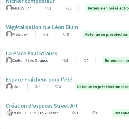
Nichoir composteur
ARALISFRP
3
0
Retenue en présélecti
Végétalisation rue Léon Blum
Mélanie-f
3
0
Retenue en présélection
La Place Paul Strauss
Collectif Les Strauss
3
0
Retenue en p
Espace Fraîcheur pour l'été
Lilou
3
0
Retenue en présélection cit
Création d'espaces Street Art
PERISCOLAIRE Croix-Luizet
3
0
Retenue