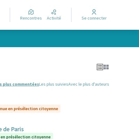
Rencontres
Activité
Se connecter
Leaflet
|
©
OpenStreetMap
contributors
e des points de carte. L'élément peut être utilisé avec un lecteur
s plus commentées
Les plus suivies
Avec le plus d'auteurs
nue en présélection citoyenne
 de Paris
 en présélection citoyenne