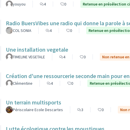
youyou
4
0
Retenue en présélection c
Radio BuersVibes une radio qui donne la parole à s
COL SONIA
4
0
Retenue en présélecti
Une installation vegetale
TIMELINE VEGETALE
4
0
Non retenue en
Création d'une ressourcerie seconde main pour e
Clémentine
4
0
Retenue en présélecti
Un terrain multisports
Périscolaire Ecole Descartes
3
0
Non r
Lutte écologique contre les moustiques