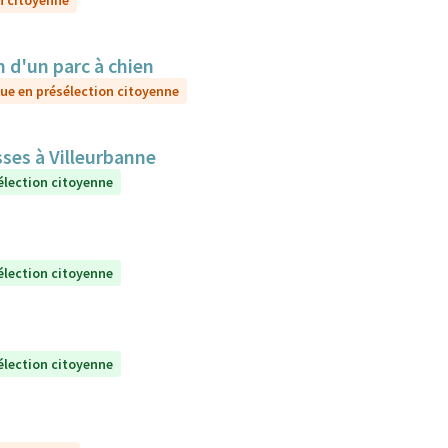
n citoyenne
d'un parc à chien
ue en présélection citoyenne
sses à Villeurbanne
élection citoyenne
élection citoyenne
élection citoyenne