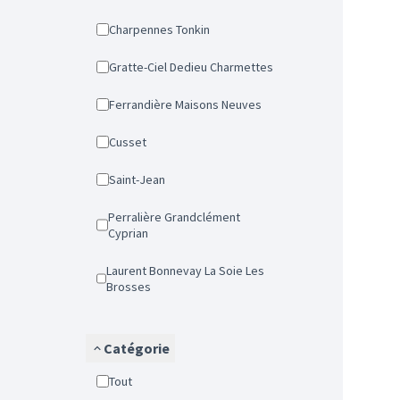
Charpennes Tonkin
Gratte-Ciel Dedieu Charmettes
Ferrandière Maisons Neuves
Cusset
Saint-Jean
Perralière Grandclément
Cyprian
Laurent Bonnevay La Soie Les
Brosses
Catégorie
Tout