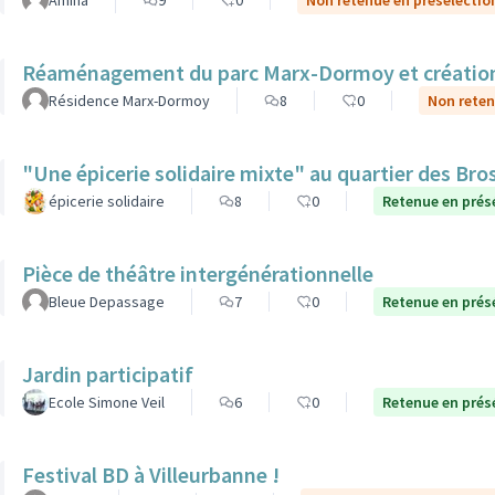
Amina
9
0
Non retenue en présélectio
Réaménagement du parc Marx-Dormoy et création 
Résidence Marx-Dormoy
8
0
Non reten
"Une épicerie solidaire mixte" au quartier des Bro
épicerie solidaire
8
0
Retenue en prés
Pièce de théâtre intergénérationnelle
Bleue Depassage
7
0
Retenue en prés
Jardin participatif
Ecole Simone Veil
6
0
Retenue en prés
Festival BD à Villeurbanne !