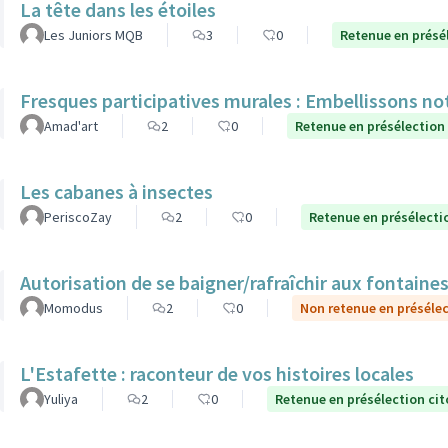
La tête dans les étoiles
Les Juniors MQB
3
0
Retenue en présé
Fresques participatives murales : Embellissons notr
Amad'art
2
0
Retenue en présélection
Les cabanes à insectes
PeriscoZay
2
0
Retenue en présélecti
Autorisation de se baigner/rafraîchir aux fontaines
Momodus
2
0
Non retenue en préséle
L'Estafette : raconteur de vos histoires locales
Yuliya
2
0
Retenue en présélection ci