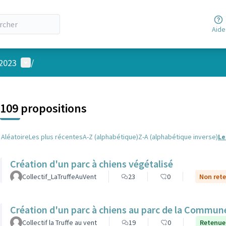
Aide
Menu utilisateur
 2023
/
 la carte
 suivant est une carte qui présente les éléments de cette page comm
109 propositions
Aléatoire
Les plus récentes
A-Z (alphabétique)
Z-A (alphabétique inverse)
Le
Création d'un parc à chiens végétalisé
Collectif_LaTruffeAuVent
23
0
Non rete
Création d'un parc à chiens au parc de la Commune
Collectif la Truffe au vent
19
0
Retenue