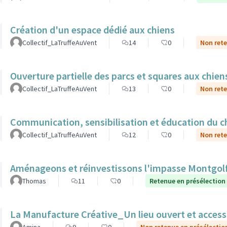
Création d'un espace dédié aux chiens
Collectif_LaTruffeAuVent
14
0
Non rete
Ouverture partielle des parcs et squares aux chien
Collectif_LaTruffeAuVent
13
0
Non rete
Communication, sensibilisation et éducation du ch
Collectif_LaTruffeAuVent
12
0
Non rete
Aménageons et réinvestissons l'impasse Montgolf
Thomas
11
0
Retenue en présélection
La Manufacture Créative_Un lieu ouvert et accessibl