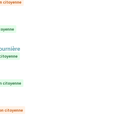
on citoyenne
itoyenne
Fournière
 citoyenne
n citoyenne
on citoyenne