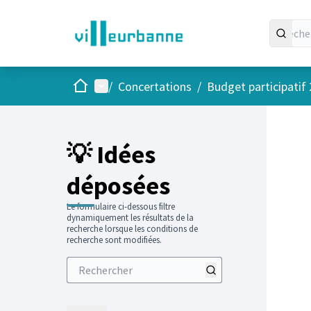
Accueil
Menu principal
/
Concertations
/
Budget participatif
Passer
L'élément
+
−
💡 Idées
déposées
Le formulaire ci-dessous filtre
dynamiquement les résultats de la
recherche lorsque les conditions de
recherche sont modifiées.