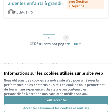
présélection
aider les enfants à grandir
citoyenne
Floch
2
0
1
2
Résultats par page :
100
Voir toutes les propositions retirées
Informations sur les cookies utilisés sur le site web
Nous utilisons des cookies sur notre site Web pour améliorer la
Conditions d'utilisation
performance et les contenus du site. Les cookies nous permettent
Paramètres des cookies
de fournir une expérience utilisateur et un contenu plus
Participez Villeurbanne sur X
Participez Villeurbanne sur Facebook
Participez Villeurbanne sur Instagram
Participez Villeurbanne sur YouTube
personnalisés à partir de nos canaux de médias sociaux.
(Lien externe)
(Lien externe)
(Lien externe)
(Lien externe)
Tout accepter
Accepter seulement les cookies essentiels