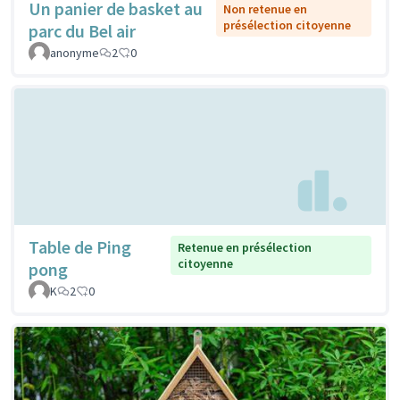
Un panier de basket au
Non retenue en
présélection citoyenne
parc du Bel air
anonyme
2
0
Table de Ping
Retenue en présélection
citoyenne
pong
K
2
0