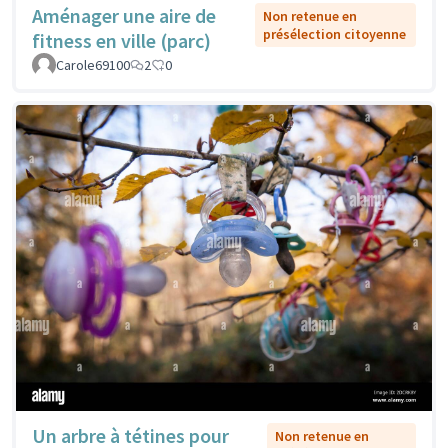
Aménager une aire de
Non retenue en
présélection citoyenne
fitness en ville (parc)
Carole69100
2
0
Un arbre à tétines pour
Non retenue en