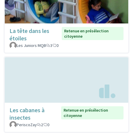
La tête dans les
Retenue en présélection
citoyenne
étoiles
Les Juniors MQB
3
0
Les cabanes à
Retenue en présélection
citoyenne
insectes
PeriscoZay
2
0