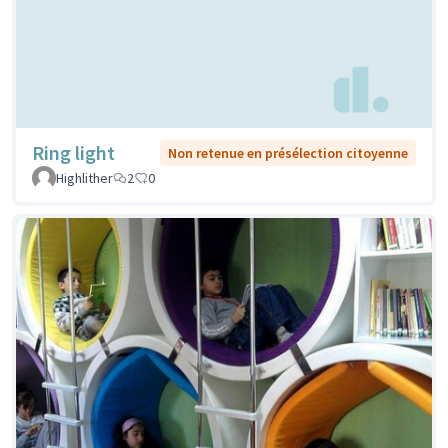
Ring light
Non retenue en présélection citoyenne
Highlither
2
0