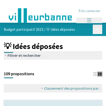
Se connecter
Menu princi
Menu p
Budget participatif 2023
/
💡 Idées déposées
💡 Idées déposées
Filtrer et rechercher
Passer la carte
Leaflet
|
©
OpenStreetMap
contributors
L'élément suivant est une carte qui présente les éléments de cet
+
109 propositions
−
Classement des propositions par :