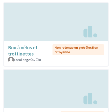
Box à vélos et
Non retenue en présélection
citoyenne
trottinettes
Lacollonge
2
0