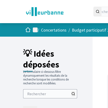
Accueil
Menu principal
/
Concertations
/
Budget participatif
Passer
L'élément
+
−
💡 Idées
déposées
Le formulaire ci-dessous filtre
dynamiquement les résultats de la
recherche lorsque les conditions de
recherche sont modifiées.