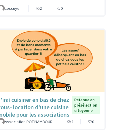
Lescuyer
2
0
J'irai cuisiner en bas de chez
Retenue en
présélection
vous- location d'une cuisine
citoyenne
mobile pour les associations
Association POTINAMBOUR
2
0