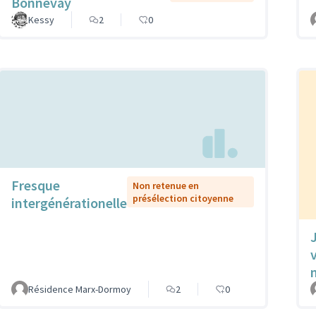
Bonnevay
Kessy
2
0
Fresque
Non retenue en
présélection citoyenne
intergénérationelle
Résidence Marx-Dormoy
2
0