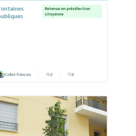
Fontaines
Retenue en présélection
citoyenne
publiques
Collet francois
2
0