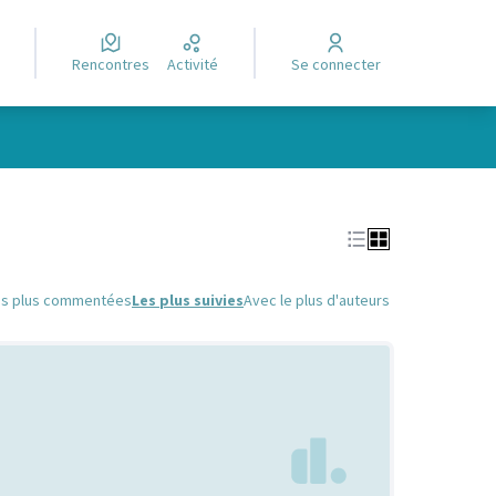
Rencontres
Activité
Se connecter
Leaflet
|
©
OpenStreetMap
contributors
e des points de carte. L'élément peut être utilisé avec un lecteur
es plus commentées
Les plus suivies
Avec le plus d'auteurs