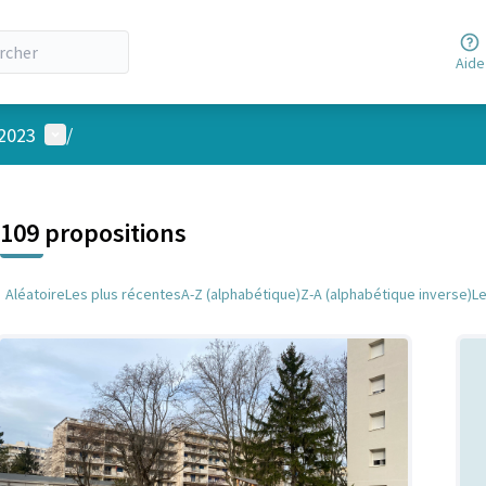
Aide
Menu utilisateur
 2023
/
 la carte
 suivant est une carte qui présente les éléments de cette page comm
109 propositions
Aléatoire
Les plus récentes
A-Z (alphabétique)
Z-A (alphabétique inverse)
L