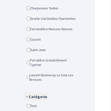
Charpennes Tonkin
Gratte-Ciel Dedieu Charmettes
Ferrandière Maisons Neuves
Cusset
Saint-Jean
Perralière Grandclément
Cyprian
Laurent Bonnevay La Soie Les
Brosses
Catégorie
Tout