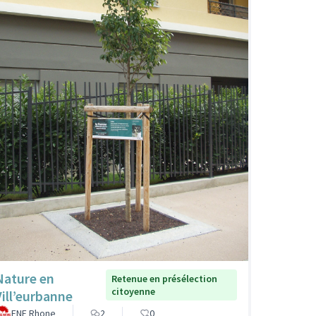
Nature en
Retenue en présélection
citoyenne
Vill’eurbanne
FNE Rhone
2
0