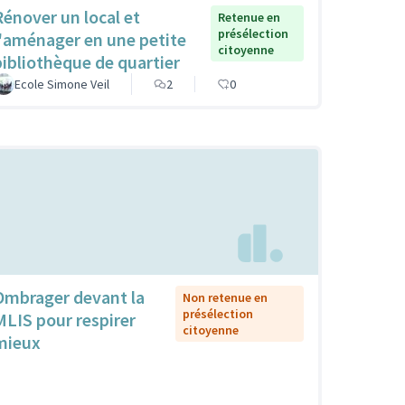
Rénover un local et
Retenue en
présélection
l'aménager en une petite
citoyenne
bibliothèque de quartier
Ecole Simone Veil
2
0
Ombrager devant la
Non retenue en
présélection
MLIS pour respirer
citoyenne
mieux