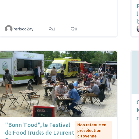
PeriscoZay
2
0
"Bonn'Food", le Festival
Non retenue en
présélection
de FoodTrucks de Laurent
citoyenne