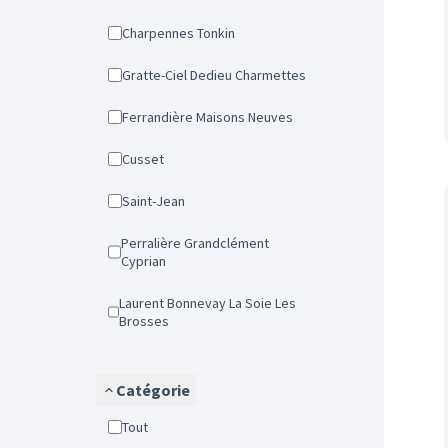
Charpennes Tonkin
Gratte-Ciel Dedieu Charmettes
Ferrandière Maisons Neuves
Cusset
Saint-Jean
Perralière Grandclément
Cyprian
Laurent Bonnevay La Soie Les
Brosses
Catégorie
Tout