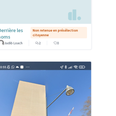
Derrière les
Non retenue en présélection
citoyenne
noms
Judib Loach
2
0