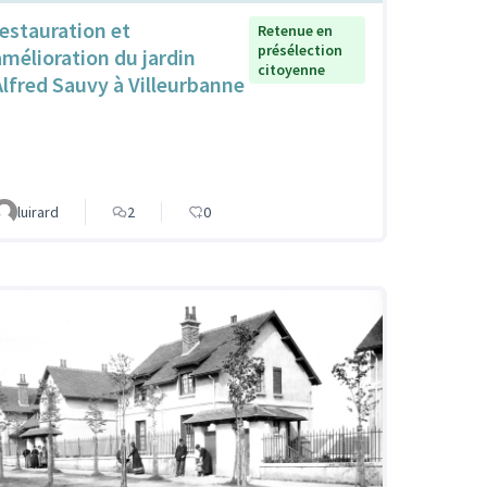
restauration et
Retenue en
présélection
amélioration du jardin
citoyenne
Alfred Sauvy à Villeurbanne
luirard
2
0