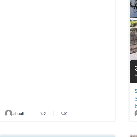
Jibault
2
0