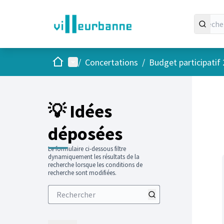
Accueil
Menu principal
/
Concertations
/
Budget participatif
Passer
L'élément
+
−
💡 Idées
déposées
Le formulaire ci-dessous filtre
dynamiquement les résultats de la
recherche lorsque les conditions de
recherche sont modifiées.