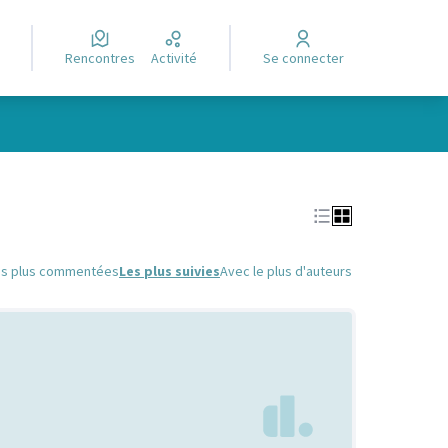
Rencontres
Activité
Se connecter
Leaflet
|
©
OpenStreetMap
contributors
e des points de carte. L'élément peut être utilisé avec un lecteur
es plus commentées
Les plus suivies
Avec le plus d'auteurs