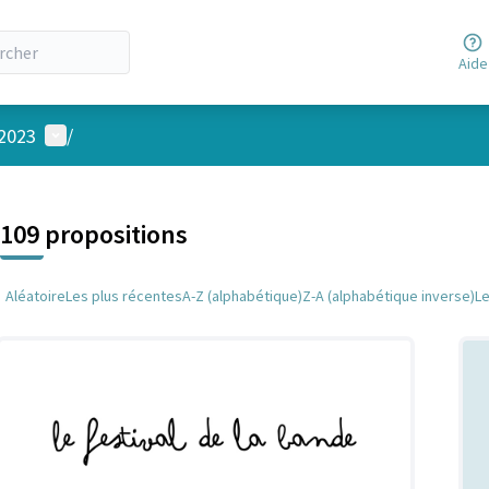
Aide
Menu utilisateur
 2023
/
 la carte
 suivant est une carte qui présente les éléments de cette page comm
109 propositions
Aléatoire
Les plus récentes
A-Z (alphabétique)
Z-A (alphabétique inverse)
L