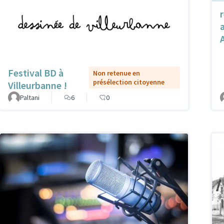
Festival BD à
Non retenue en
présélection citoyenne
Villeurbanne !
Paltani
6
0