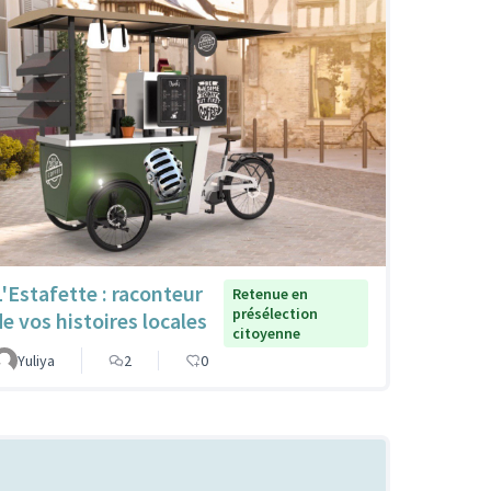
L'Estafette : raconteur
Retenue en
présélection
de vos histoires locales
citoyenne
Yuliya
2
0