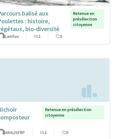
Parcours balisé aux
Retenue en
présélection
Poulettes : histoire,
citoyenne
végétaux, bio-diversité
Lamfou
2
0
Nichoir
Retenue en présélection
citoyenne
composteur
ARALISFRP
3
0