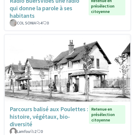
Radio BuersVibes une radio
Retenue en
présélection
qui donne la parole à ses
citoyenne
habitants
COL SONIA
4
0
Parcours balisé aux Poulettes :
Retenue en
présélection
histoire, végétaux, bio-
citoyenne
diversité
Lamfou
2
0