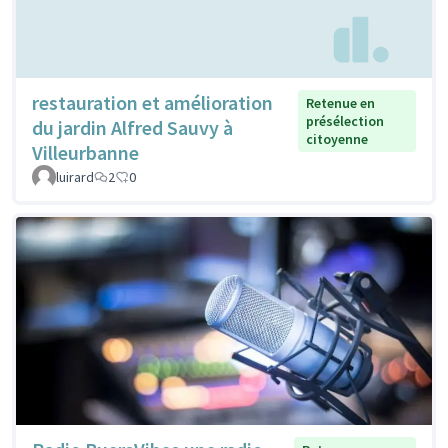
restauration et amélioration
Retenue en
présélection
du jardin Alfred Sauvy à
citoyenne
Villeurbanne
luirard
2
0