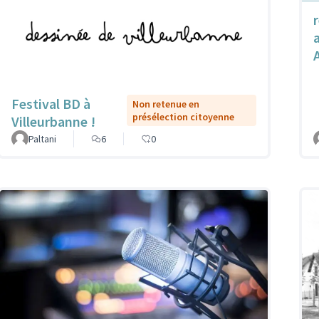
Festival BD à
Non retenue en
présélection citoyenne
Villeurbanne !
Paltani
6
0