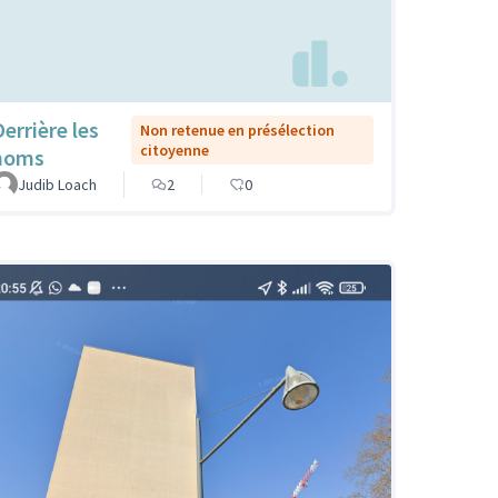
Derrière les
Non retenue en présélection
citoyenne
noms
Judib Loach
2
0