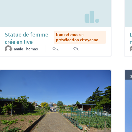
Statue de femme
Non retenue en
présélection citoyenne
crée en live
Fannie Thomas
2
0