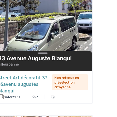
Street Art décoratif 37
Non retenue en
présélection
35avenu augustes
citoyenne
blanqui
saferax79
2
0