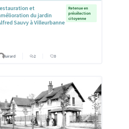
restauration et
Retenue en
présélection
amélioration du jardin
citoyenne
Alfred Sauvy à Villeurbanne
luirard
2
0