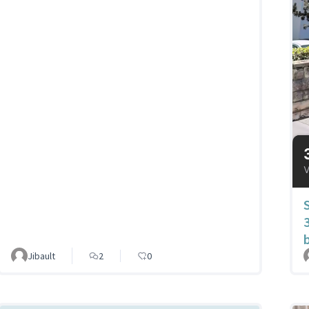
Jibault
2
0