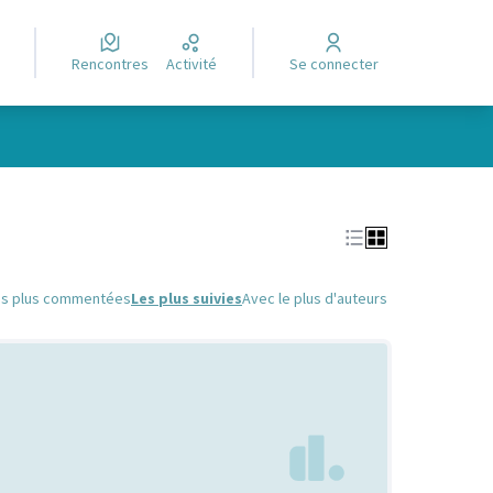
Rencontres
Activité
Se connecter
Leaflet
|
©
OpenStreetMap
contributors
e des points de carte. L'élément peut être utilisé avec un lecteur
es plus commentées
Les plus suivies
Avec le plus d'auteurs