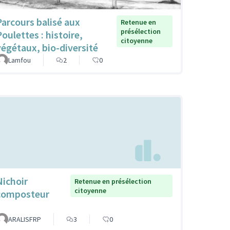
Parcours balisé aux
Retenue en
présélection
Poulettes : histoire,
citoyenne
végétaux, bio-diversité
Lamfou
2
0
Nichoir
Retenue en présélection
citoyenne
composteur
ARALISFRP
3
0