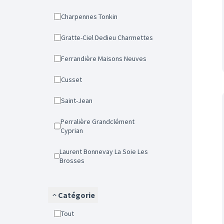
Charpennes Tonkin
Gratte-Ciel Dedieu Charmettes
Ferrandière Maisons Neuves
Cusset
Saint-Jean
Perralière Grandclément
Cyprian
Laurent Bonnevay La Soie Les
Brosses
Catégorie
Tout