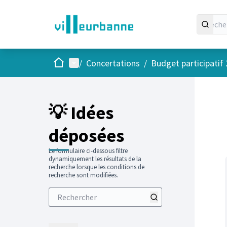
Accueil
Menu principal
/
Concertations
/
Budget participatif
Passer
L'élément
+
−
💡 Idées
déposées
Le formulaire ci-dessous filtre
dynamiquement les résultats de la
recherche lorsque les conditions de
recherche sont modifiées.