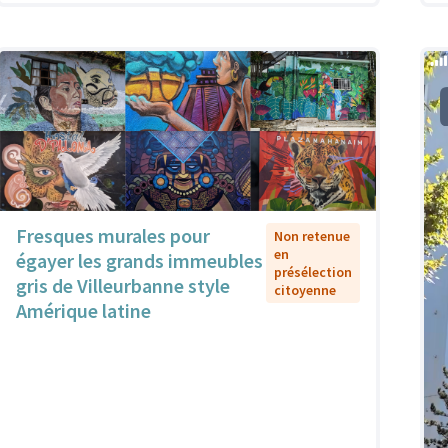
Fresques murales pour
Non retenue
en
égayer les grands immeubles
présélection
gris de Villeurbanne style
citoyenne
Amérique latine