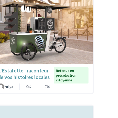
L'Estafette : raconteur
Retenue en
présélection
de vos histoires locales
citoyenne
Yuliya
2
0