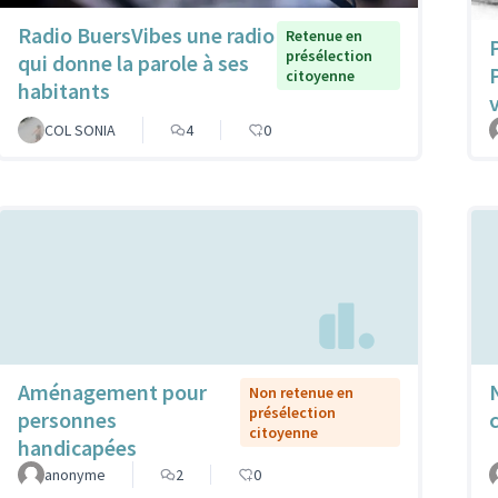
Radio BuersVibes une radio
Retenue en
présélection
qui donne la parole à ses
citoyenne
habitants
COL SONIA
4
0
Aménagement pour
Non retenue en
présélection
personnes
citoyenne
handicapées
anonyme
2
0