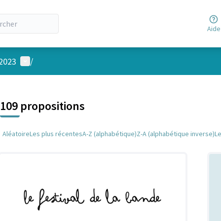
Aide
Menu utilisateur
 2023
/
 la carte
 suivant est une carte qui présente les éléments de cette page comm
109 propositions
Aléatoire
Les plus récentes
A-Z (alphabétique)
Z-A (alphabétique inverse)
L