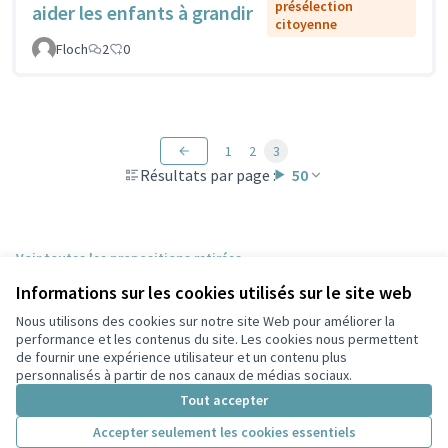
présélection
aider les enfants à grandir
citoyenne
Floch
2
0
1
2
3
Résultats par page :
50
Voir toutes les propositions retirées
Informations sur les cookies utilisés sur le site web
Nous utilisons des cookies sur notre site Web pour améliorer la
Conditions d'utilisation
performance et les contenus du site. Les cookies nous permettent
Paramètres des cookies
de fournir une expérience utilisateur et un contenu plus
Participez Villeurbanne sur X
Participez Villeurbanne sur Facebook
Participez Villeurbanne sur Instagram
Participez Villeurbanne sur YouTube
personnalisés à partir de nos canaux de médias sociaux.
(Lien externe)
(Lien externe)
(Lien externe)
(Lien externe)
Tout accepter
Accepter seulement les cookies essentiels