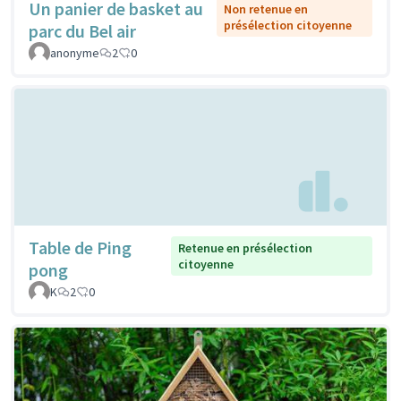
Un panier de basket au
Non retenue en
présélection citoyenne
parc du Bel air
anonyme
2
0
Table de Ping
Retenue en présélection
citoyenne
pong
K
2
0