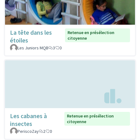
La tête dans les
Retenue en présélection
citoyenne
étoiles
Les Juniors MQB
3
0
Les cabanes à
Retenue en présélection
citoyenne
insectes
PeriscoZay
2
0