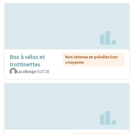
Box à vélos et
Non retenue en présélection
citoyenne
trottinettes
Lacollonge
2
0