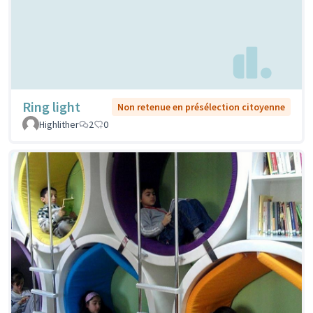
Ring light
Non retenue en présélection citoyenne
Highlither
2
0