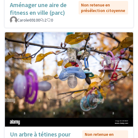
Aménager une aire de
Non retenue en
présélection citoyenne
fitness en ville (parc)
Carole69100
2
0
Un arbre à tétines pour
Non retenue en