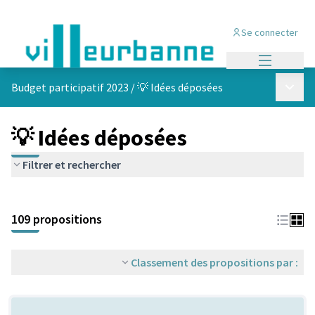
Se connecter
Menu princi
Menu p
Budget participatif 2023
/
💡 Idées déposées
💡 Idées déposées
Filtrer et rechercher
Passer la carte
Leaflet
|
©
OpenStreetMap
contributors
L'élément suivant est une carte qui présente les éléments de cet
+
109 propositions
−
Classement des propositions par :