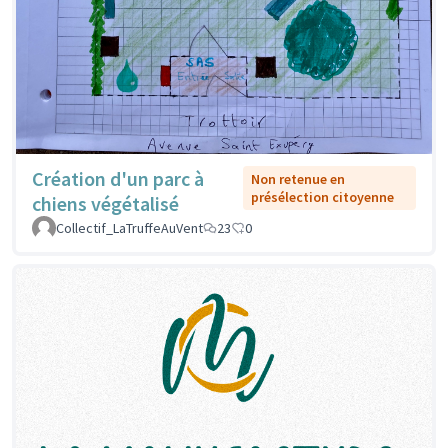
Création d'un parc à
Non retenue en
présélection citoyenne
chiens végétalisé
Collectif_LaTruffeAuVent
23
0