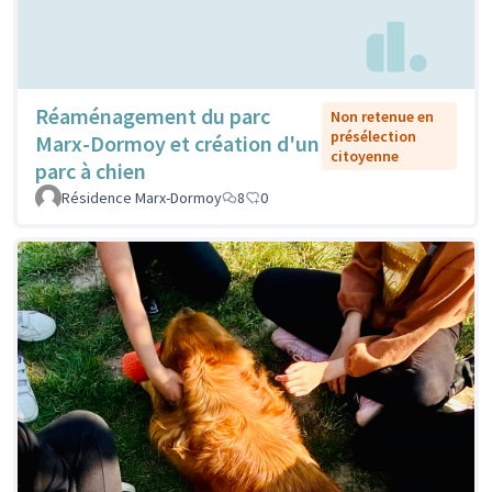
Réaménagement du parc
Non retenue en
présélection
Marx-Dormoy et création d'un
citoyenne
parc à chien
Résidence Marx-Dormoy
8
0