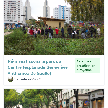
Ré-investissons le parc du
Retenue en
présélection
Centre (esplanade Geneviève
citoyenne
Anthonioz De Gaulle)
Gratte-Terre
2
0