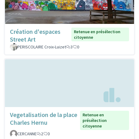
Création d'espaces
Retenue en présélection
citoyenne
Street Art
PERISCOLAIRE Croix-Luizet
3
0
Vegetalisation de la place
Retenue en
présélection
Charles Hernu
citoyenne
CERCANNE
2
0