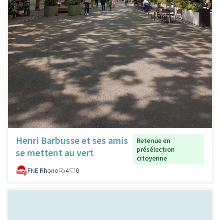
Henri Barbusse et ses amis
Retenue en
présélection
se mettent au vert
citoyenne
FNE Rhone
4
0