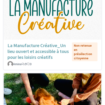
La Manufacture Créative_Un
Non retenue
en
lieu ouvert et accessible à tous
présélection
pour les loisirs créatifs
citoyenne
Amina
9
0