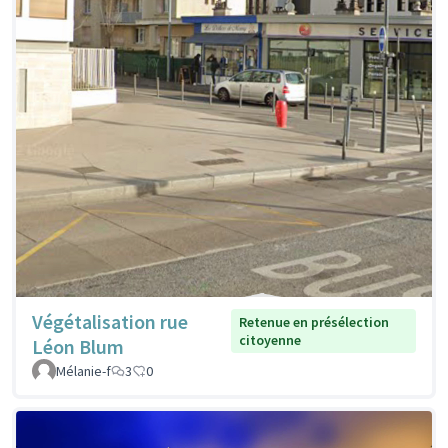
Végétalisation rue
Retenue en présélection
citoyenne
Léon Blum
Mélanie-f
3
0