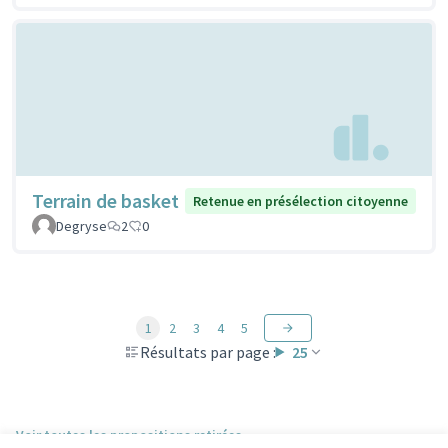
Terrain de basket
Retenue en présélection citoyenne
Degryse
2
0
1
2
3
4
5
Résultats par page :
25
Voir toutes les propositions retirées