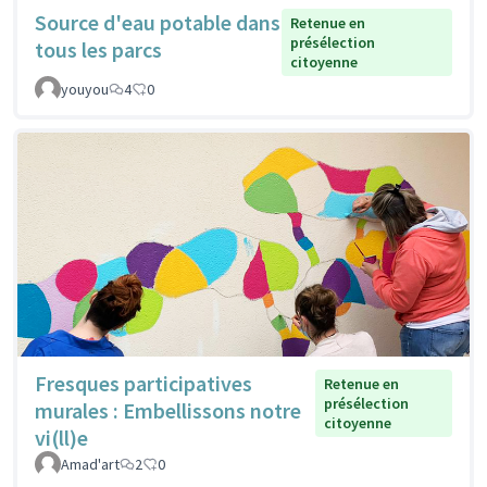
Source d'eau potable dans
Retenue en
présélection
tous les parcs
citoyenne
youyou
4
0
Fresques participatives
Retenue en
présélection
murales : Embellissons notre
citoyenne
vi(ll)e
Amad'art
2
0