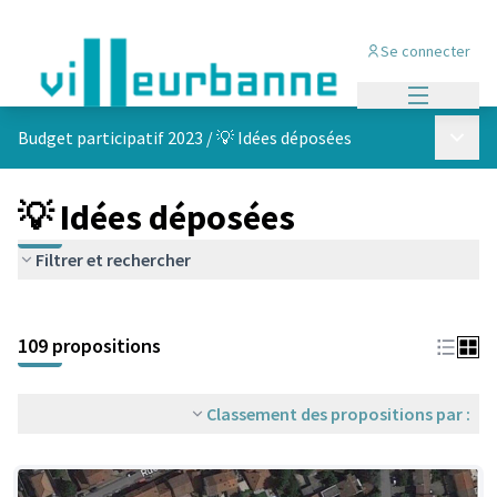
Se connecter
Menu princi
Menu p
Budget participatif 2023
/
💡 Idées déposées
💡 Idées déposées
Filtrer et rechercher
Passer la carte
Leaflet
|
©
OpenStreetMap
contributors
L'élément suivant est une carte qui présente les éléments de cet
+
109 propositions
−
Classement des propositions par :