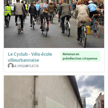
Le Cyclub - Vélo école
Retenue en
présélection citoyenne
villeurbannaise
LE CYCLUB
2
0