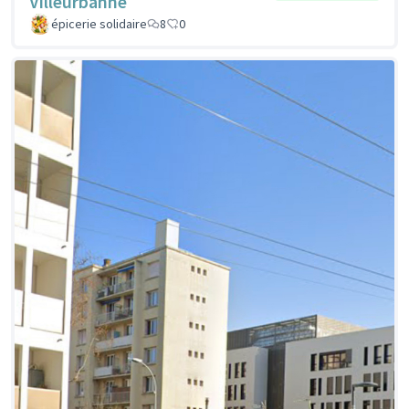
Villeurbanne
épicerie solidaire
8
0