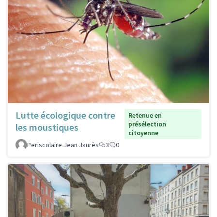
Lutte écologique contre
Retenue en
présélection
les moustiques
citoyenne
Periscolaire Jean Jaurès
3
0