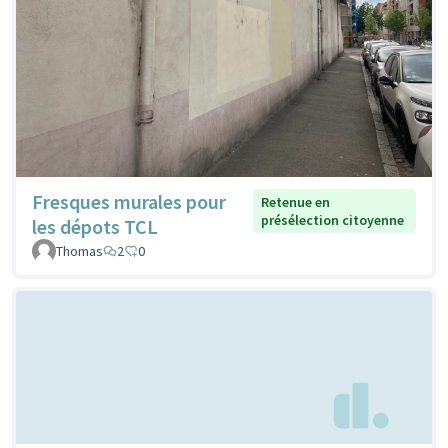
Fresques murales pour
Retenue en
présélection citoyenne
les dépots TCL
Thomas
2
0