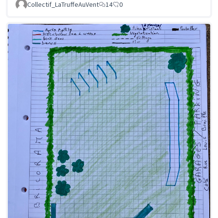
Collectif_LaTruffeAuVent
14
0