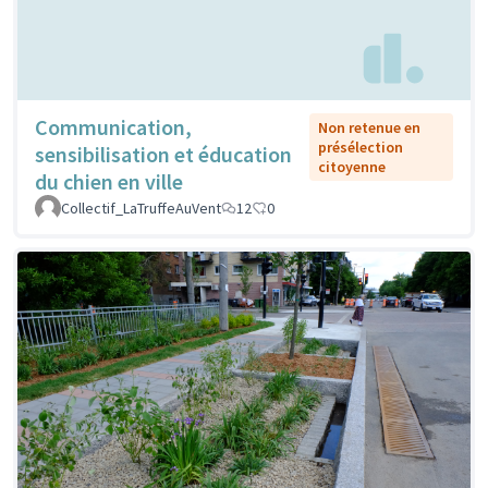
Communication,
Non retenue en
présélection
sensibilisation et éducation
citoyenne
du chien en ville
Collectif_LaTruffeAuVent
12
0