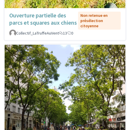
Ouverture partielle des
Non retenue en
présélection
parcs et squares aux chiens
citoyenne
Collectif_LaTruffeAuVent
13
0