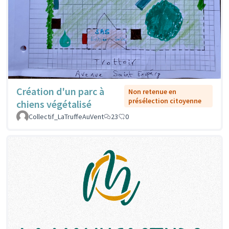
Création d'un parc à
Non retenue en
présélection citoyenne
chiens végétalisé
Collectif_LaTruffeAuVent
23
0