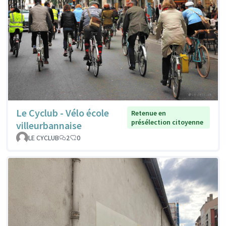
Le Cyclub - Vélo école
Retenue en
présélection citoyenne
villeurbannaise
LE CYCLUB
2
0