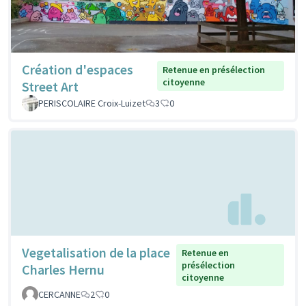
Création d'espaces
Retenue en présélection
citoyenne
Street Art
PERISCOLAIRE Croix-Luizet
3
0
Vegetalisation de la place
Retenue en
présélection
Charles Hernu
citoyenne
CERCANNE
2
0