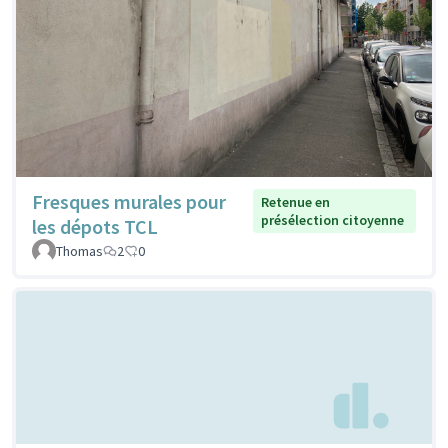
Fresques murales pour
Retenue en
présélection citoyenne
les dépots TCL
Thomas
2
0