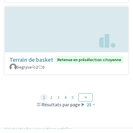
Terrain de basket
Retenue en présélection citoyenne
Degryse
2
0
1
2
3
4
5
Résultats par page :
25
Voir toutes les propositions retirées