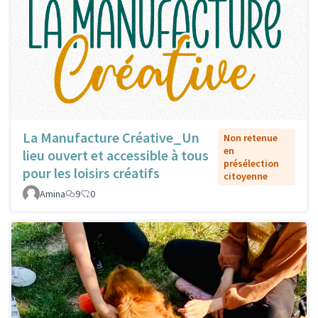
La Manufacture Créative_Un
Non retenue
en
lieu ouvert et accessible à tous
présélection
pour les loisirs créatifs
citoyenne
Amina
9
0