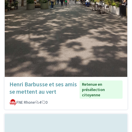
Henri Barbusse et ses amis
Retenue en
présélection
se mettent au vert
citoyenne
FNE Rhone
4
0