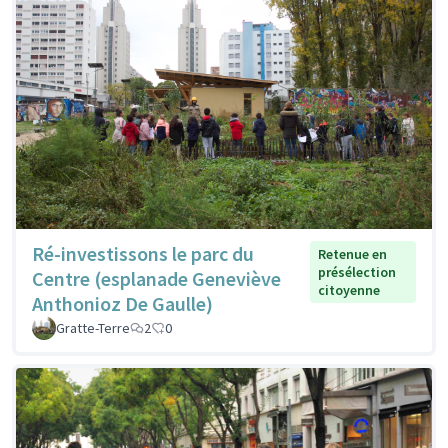
Ré-investissons le parc du
Retenue en
présélection
Centre (esplanade Geneviève
citoyenne
Anthonioz De Gaulle)
Gratte-Terre
2
0