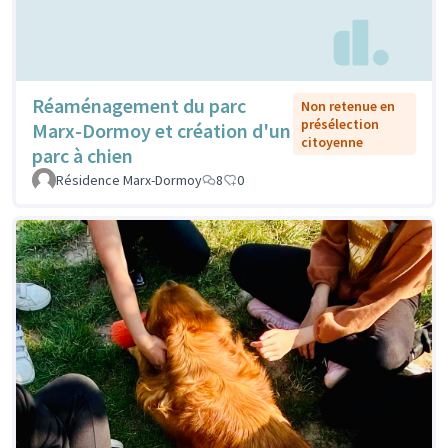
Réaménagement du parc
Non retenue en
présélection
Marx-Dormoy et création d'un
citoyenne
parc à chien
Résidence Marx-Dormoy
8
0