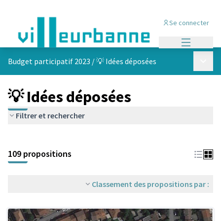
Se connecter
Menu princi
Menu p
Budget participatif 2023
/
💡 Idées déposées
💡 Idées déposées
Filtrer et rechercher
Passer la carte
Leaflet
|
©
OpenStreetMap
contributors
L'élément suivant est une carte qui présente les éléments de cet
+
109 propositions
−
Classement des propositions par :