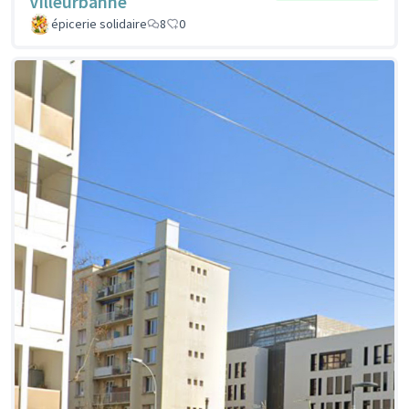
Villeurbanne
épicerie solidaire
8
0