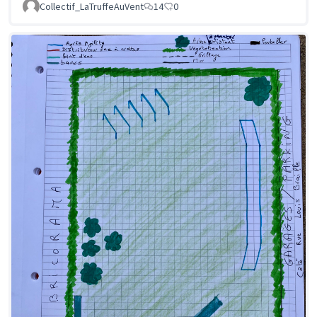
Collectif_LaTruffeAuVent
14
0