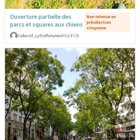
Ouverture partielle des
Non retenue en
présélection
parcs et squares aux chiens
citoyenne
Collectif_LaTruffeAuVent
13
0