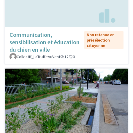
Communication,
Non retenue en
présélection
sensibilisation et éducation
citoyenne
du chien en ville
Collectif_LaTruffeAuVent
12
0