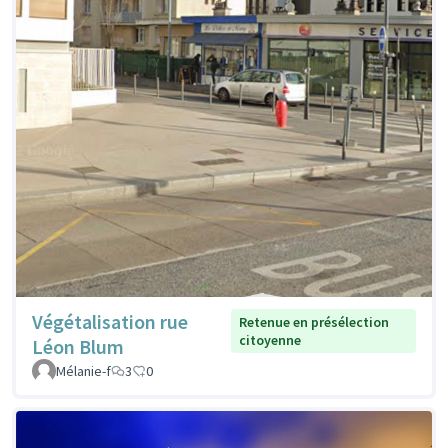
Végétalisation rue
Retenue en présélection
citoyenne
Léon Blum
Mélanie-f
3
0