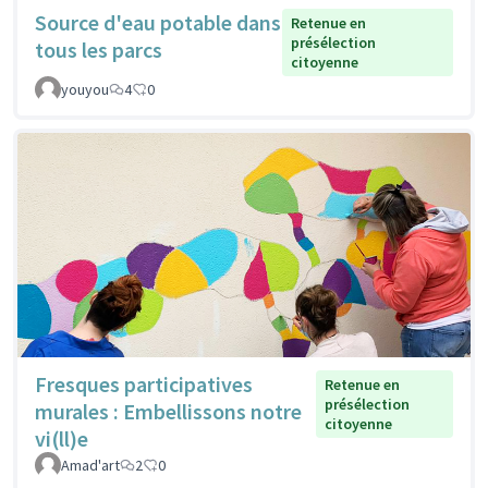
Source d'eau potable dans
Retenue en
présélection
tous les parcs
citoyenne
youyou
4
0
Fresques participatives
Retenue en
présélection
murales : Embellissons notre
citoyenne
vi(ll)e
Amad'art
2
0