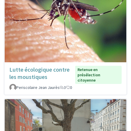
Lutte écologique contre
Retenue en
présélection
les moustiques
citoyenne
Periscolaire Jean Jaurès
3
0