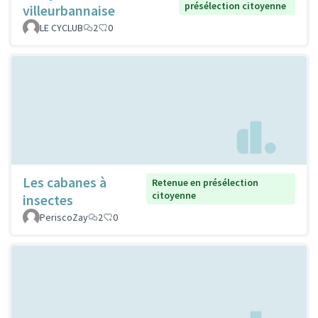
présélection citoyenne
villeurbannaise
LE CYCLUB
2
0
Les cabanes à
Retenue en présélection
citoyenne
insectes
PeriscoZay
2
0