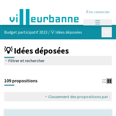
Se connecter
Menu princi
Menu p
Budget participatif 2023
/
💡 Idées déposées
💡 Idées déposées
Filtrer et rechercher
Passer la carte
Leaflet
|
©
OpenStreetMap
contributors
L'élément suivant est une carte qui présente les éléments de cet
+
109 propositions
−
Classement des propositions par :