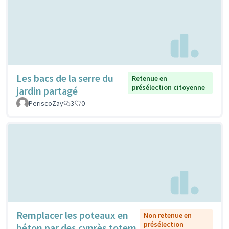
Les bacs de la serre du
Retenue en
présélection citoyenne
jardin partagé
PeriscoZay
3
0
Remplacer les poteaux en
Non retenue en
présélection
béton par des cyprès totem