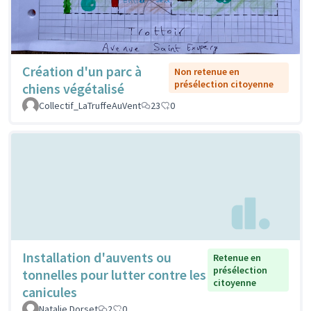
Création d'un parc à
Non retenue en
présélection citoyenne
chiens végétalisé
Collectif_LaTruffeAuVent
23
0
Installation d'auvents ou
Retenue en
présélection
tonnelles pour lutter contre les
citoyenne
canicules
Natalie Dorset
2
0