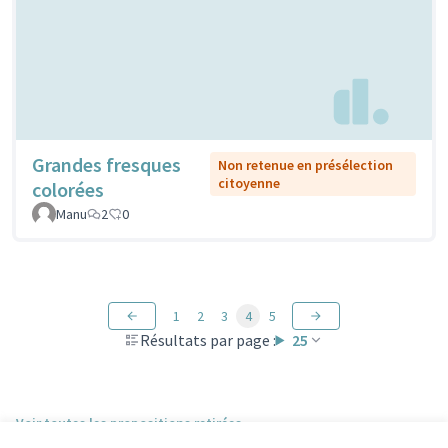
Grandes fresques
Non retenue en présélection
citoyenne
colorées
Manu
2
0
1
2
3
4
5
Résultats par page :
25
Voir toutes les propositions retirées