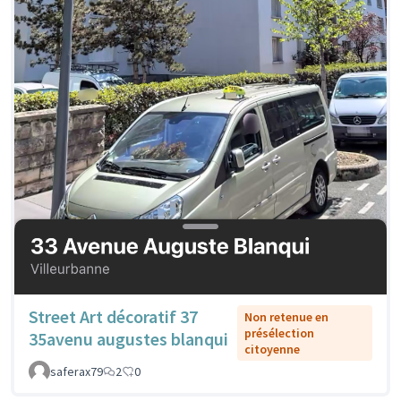
Street Art décoratif 37
Non retenue en
présélection
35avenu augustes blanqui
citoyenne
saferax79
2
0