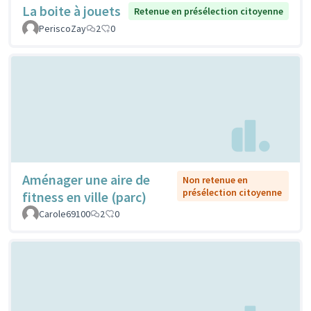
La boite à jouets
Retenue en présélection citoyenne
PeriscoZay
2
0
Aménager une aire de
Non retenue en
présélection citoyenne
fitness en ville (parc)
Carole69100
2
0