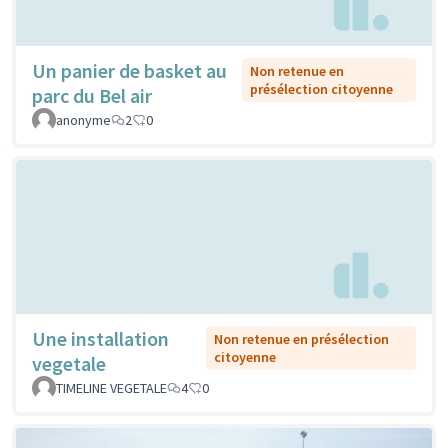
Un panier de basket au
Non retenue en
présélection citoyenne
parc du Bel air
anonyme
2
0
Une installation
Non retenue en présélection
citoyenne
vegetale
TIMELINE VEGETALE
4
0