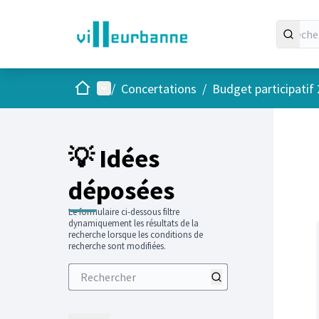
Accueil
Menu principal
/
Concertations
/
Budget participatif
Passer
L'élément
+
−
💡 Idées
déposées
Le formulaire ci-dessous filtre
dynamiquement les résultats de la
recherche lorsque les conditions de
recherche sont modifiées.