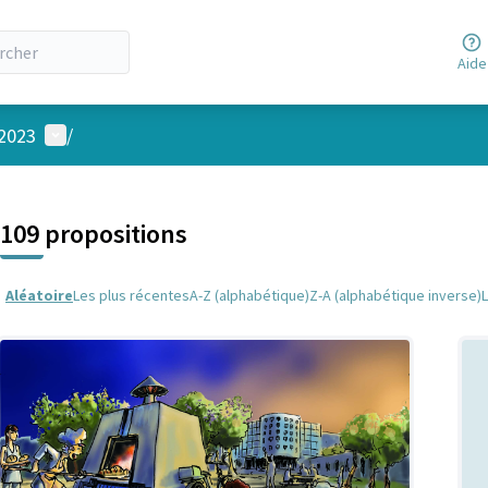
Aide
Menu utilisateur
 2023
/
 la carte
 suivant est une carte qui présente les éléments de cette page comm
109 propositions
Aléatoire
Les plus récentes
A-Z (alphabétique)
Z-A (alphabétique inverse)