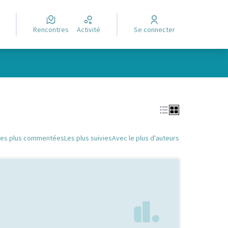
Rencontres
Activité
Se connecter
Leaflet
|
©
OpenStreetMap
contributors
e des points de carte. L'élément peut être utilisé avec un lecteur
Les plus commentées
Les plus suivies
Avec le plus d'auteurs