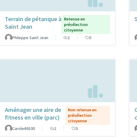
Terrain de pétanque à
Retenue en
présélection
Saint Jean
citoyenne
Phileppe Saint Jean
2
0
Aménager une aire de
Non retenue en
présélection
fitness en ville (parc)
citoyenne
Carole69100
2
0