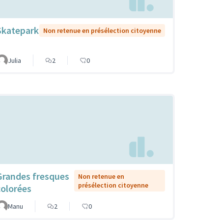
Skatepark
Non retenue en présélection citoyenne
Julia
2
0
Grandes fresques
Non retenue en
présélection citoyenne
colorées
Manu
2
0