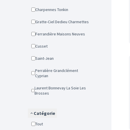
Charpennes Tonkin
Gratte-Ciel Dedieu Charmettes
Ferrandière Maisons Neuves
Cusset
Saint-Jean
Perralière Grandclément
Cyprian
Laurent Bonnevay La Soie Les
Brosses
Catégorie
Tout