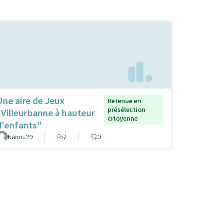
Une aire de Jeux
Retenue en
présélection
"Villeurbanne à hauteur
citoyenne
d'enfants"
Nanou29
2
0