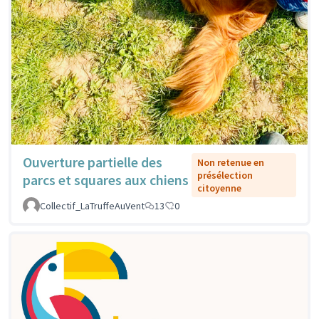
Ouverture partielle des
Non retenue en
présélection
parcs et squares aux chiens
citoyenne
Collectif_LaTruffeAuVent
13
0