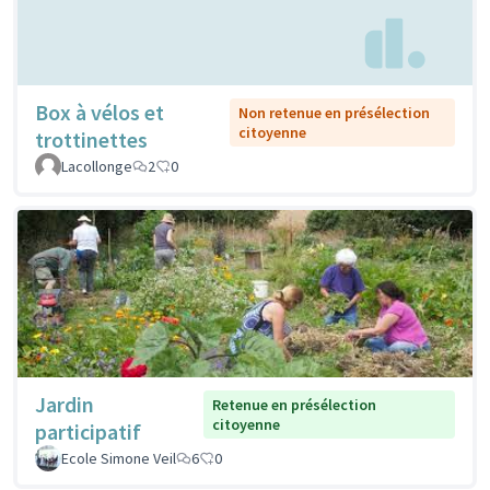
Box à vélos et
Non retenue en présélection
citoyenne
trottinettes
Lacollonge
2
0
Jardin
Retenue en présélection
citoyenne
participatif
Ecole Simone Veil
6
0