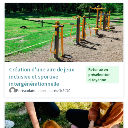
Création d'une aire de jeux
Retenue en
présélection
inclusive et sportive
citoyenne
intergénérationnelle
Periscolaire Jean Jaurès
2
0