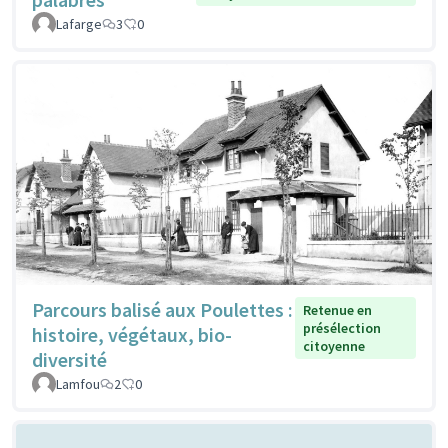
Lafarge
3
0
Parcours balisé aux Poulettes :
Retenue en
présélection
histoire, végétaux, bio-
citoyenne
diversité
Lamfou
2
0