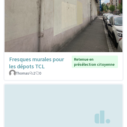
Fresques murales pour
Retenue en
présélection citoyenne
les dépots TCL
Thomas
2
0