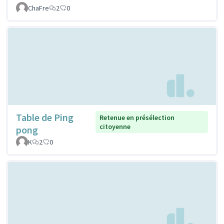
ChaFre
2
0
Table de Ping
Retenue en présélection
citoyenne
pong
K
2
0