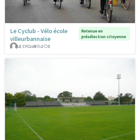
Le Cyclub - Vélo école
Retenue en
présélection citoyenne
villeurbannaise
LE CYCLUB
2
0