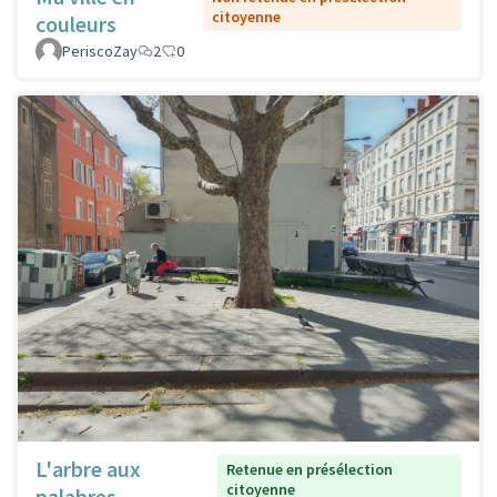
citoyenne
couleurs
PeriscoZay
2
0
L'arbre aux
Retenue en présélection
citoyenne
palabres