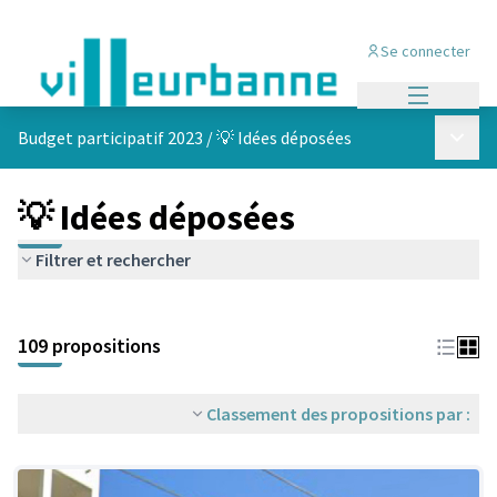
Se connecter
Menu princi
Menu p
Budget participatif 2023
/
💡 Idées déposées
💡 Idées déposées
Filtrer et rechercher
Passer la carte
Leaflet
|
©
OpenStreetMap
contributors
L'élément suivant est une carte qui présente les éléments de cet
+
109 propositions
−
Classement des propositions par :