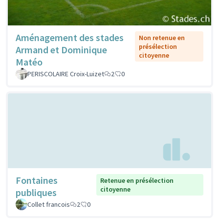
Aménagement des stades
Non retenue en
présélection
Armand et Dominique
citoyenne
Matéo
PERISCOLAIRE Croix-Luizet
2
0
Fontaines
Retenue en présélection
citoyenne
publiques
Collet francois
2
0