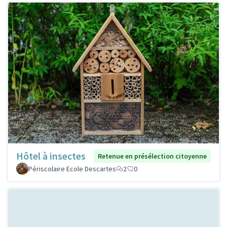
Hôtel à insectes
Retenue en présélection citoyenne
Périscolaire Ecole Descartes
2
0