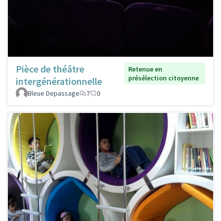
Pièce de théâtre
Retenue en
présélection citoyenne
intergénérationnelle
Bleue Depassage
7
0