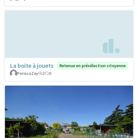
La boite à jouets
Retenue en présélection citoyenne
PeriscoZay
2
0