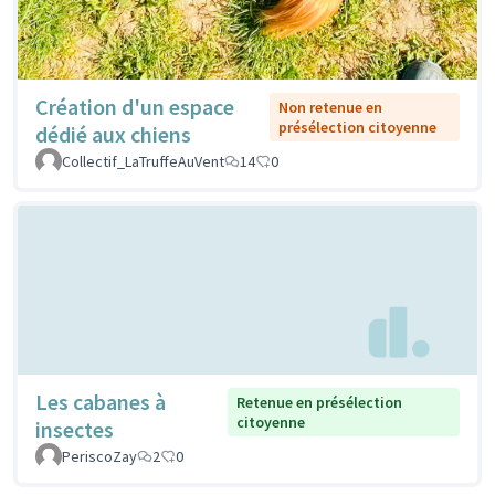
Création d'un espace
Non retenue en
présélection citoyenne
dédié aux chiens
Collectif_LaTruffeAuVent
14
0
Les cabanes à
Retenue en présélection
citoyenne
insectes
PeriscoZay
2
0