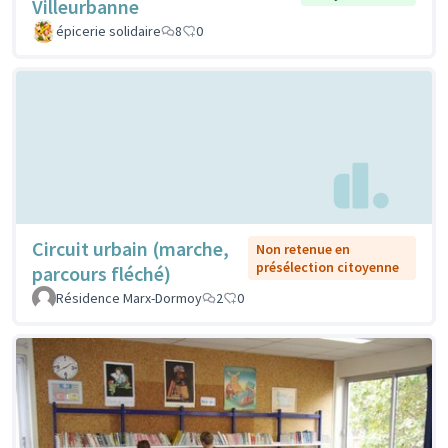
Villeurbanne
épicerie solidaire
8
0
Circuit urbain (marche,
Non retenue en
présélection citoyenne
parcours fléché)
Résidence Marx-Dormoy
2
0