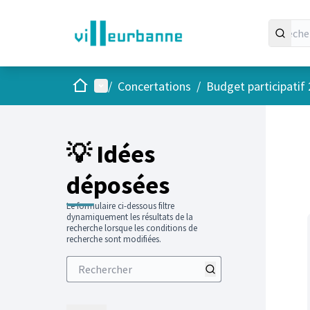
Accueil
Menu principal
/
Concertations
/
Budget participatif
Passer
L'élément
+
−
💡 Idées
déposées
Le formulaire ci-dessous filtre
dynamiquement les résultats de la
recherche lorsque les conditions de
recherche sont modifiées.