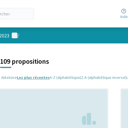
Aide
Menu utilisateur
 2023
/
 la carte
 suivant est une carte qui présente les éléments de cette page comm
109 propositions
Aléatoire
Les plus récentes
A-Z (alphabétique)
Z-A (alphabétique inverse)