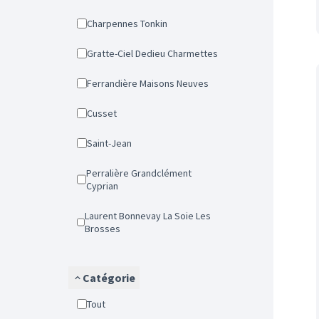
Charpennes Tonkin
Gratte-Ciel Dedieu Charmettes
Ferrandière Maisons Neuves
Cusset
Saint-Jean
Perralière Grandclément
Cyprian
Laurent Bonnevay La Soie Les
Brosses
Catégorie
Tout