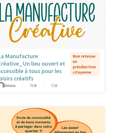
La Manufacture
Non retenue
en
Créative_Un lieu ouvert et
présélection
accessible à tous pour les
citoyenne
oisirs créatifs
Amina
9
0