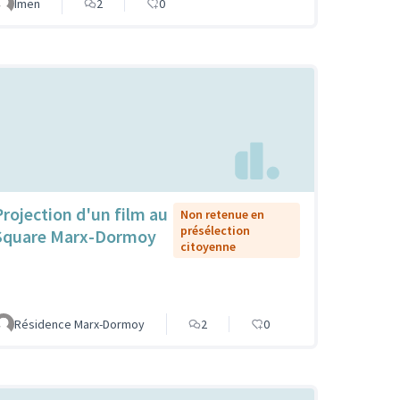
Imen
2
0
Projection d'un film au
Non retenue en
présélection
Square Marx-Dormoy
citoyenne
Résidence Marx-Dormoy
2
0