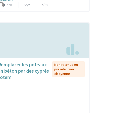
Floch
2
0
Remplacer les poteaux
Non retenue en
présélection
en béton par des cyprès
citoyenne
totem