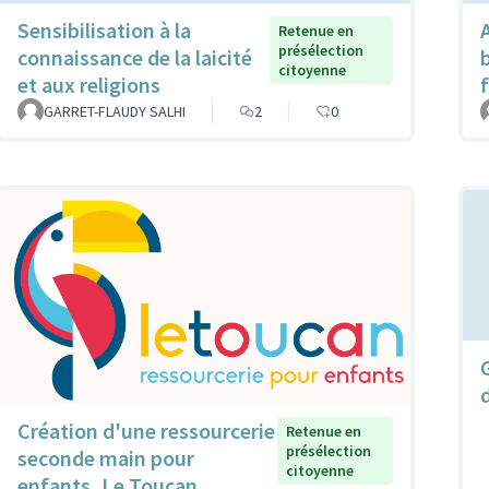
Sensibilisation à la
Retenue en
présélection
connaissance de la laicité
citoyenne
et aux religions
GARRET-FLAUDY SALHI
2
0
Création d'une ressourcerie
Retenue en
présélection
seconde main pour
citoyenne
enfants, Le Toucan