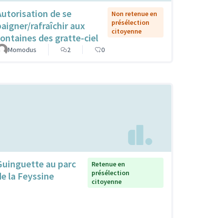
Autorisation de se
Non retenue en
présélection
baigner/rafraîchir aux
citoyenne
fontaines des gratte-ciel
Momodus
2
0
Guinguette au parc
Retenue en
présélection
de la Feyssine
citoyenne