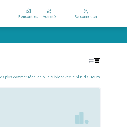
Rencontres
Activité
Se connecter
Leaflet
|
©
OpenStreetMap
contributors
e des points de carte. L'élément peut être utilisé avec un lecteur
Les plus commentées
Les plus suivies
Avec le plus d'auteurs