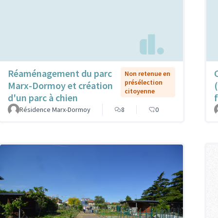
Réaménagement du parc
Non retenue en
présélection
Marx-Dormoy et création
citoyenne
d'un parc à chien
Résidence Marx-Dormoy
8
0