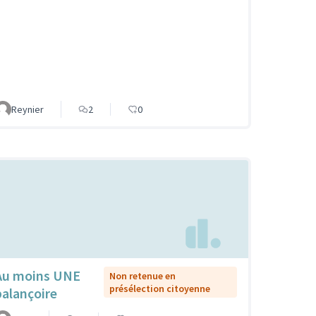
Reynier
2
0
Au moins UNE
Non retenue en
présélection citoyenne
balançoire