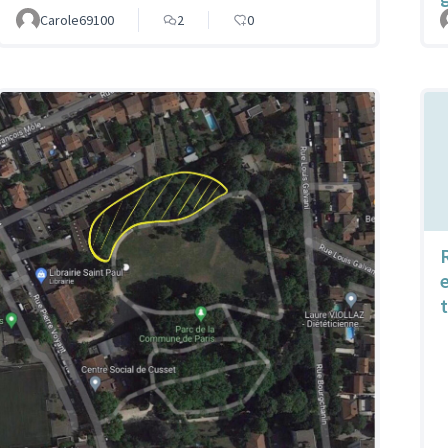
Carole69100
2
0