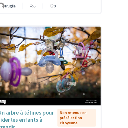
Truglia
5
0
Un arbre à tétines pour
Non retenue en
présélection
aider les enfants à
citoyenne
grandir