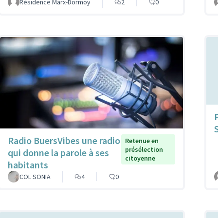
Résidence Marx-Dormoy
2
0
Radio BuersVibes une radio
Retenue en
présélection
qui donne la parole à ses
citoyenne
habitants
COL SONIA
4
0