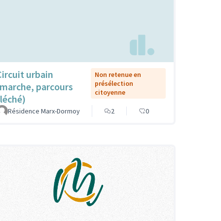
Circuit urbain
Non retenue en
présélection
(marche, parcours
citoyenne
fléché)
Résidence Marx-Dormoy
2
0