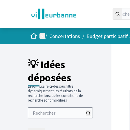
Accueil
Menu principal
/
Concertations
/
Budget participatif
Passer
L'élément
+
−
💡 Idées
déposées
Le formulaire ci-dessous filtre
dynamiquement les résultats de la
recherche lorsque les conditions de
recherche sont modifiées.