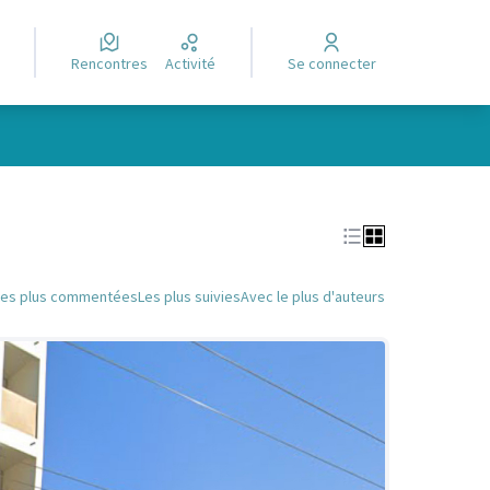
Rencontres
Activité
Se connecter
Leaflet
|
©
OpenStreetMap
contributors
e des points de carte. L'élément peut être utilisé avec un lecteur
Les plus commentées
Les plus suivies
Avec le plus d'auteurs