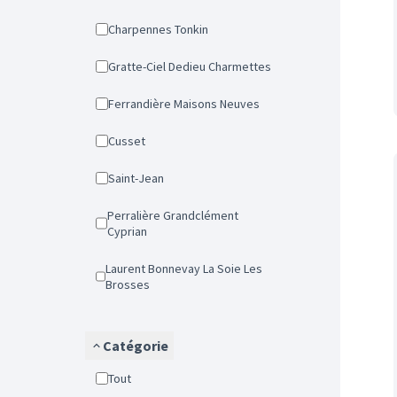
Charpennes Tonkin
Gratte-Ciel Dedieu Charmettes
Ferrandière Maisons Neuves
Cusset
Saint-Jean
Perralière Grandclément
Cyprian
Laurent Bonnevay La Soie Les
Brosses
Catégorie
Tout