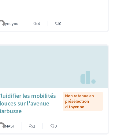
youyou
4
0
luidifier les mobilités
Non retenue en
présélection
douces sur l'avenue
citoyenne
Barbusse
MASI
2
0