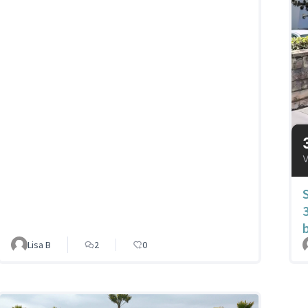
Lisa B
2
0