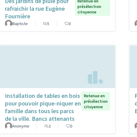
Des jardins de pluie pour
Retenue en
présélection
rafraichir la rue Eugène
citoyenne
Fournière
Baptiste
5
0
Installation de tables en bois
F
Retenue en
présélection
pour pouvoir pique-niquer en
citoyenne
famille dans tous les parcs
de la ville. Bancs attenants
Anonyme
2
0