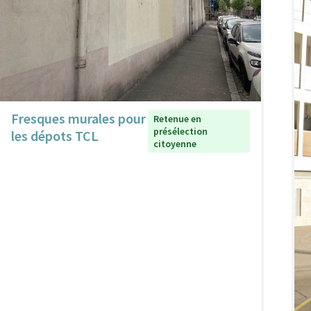
Fresques murales pour
Retenue en
présélection
les dépots TCL
citoyenne