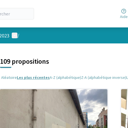
Aide
Menu utilisateur
 2023
/
 la carte
 suivant est une carte qui présente les éléments de cette page comm
109 propositions
Aléatoire
Les plus récentes
A-Z (alphabétique)
Z-A (alphabétique inverse)