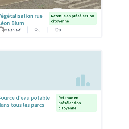
Végétalisation rue
Retenue en présélection
citoyenne
Léon Blum
Mélanie-f
3
0
Source d'eau potable
Retenue en
présélection
dans tous les parcs
citoyenne