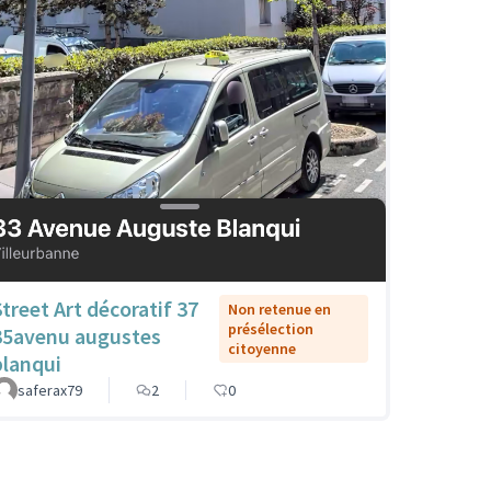
Street Art décoratif 37
Non retenue en
présélection
35avenu augustes
citoyenne
blanqui
saferax79
2
0