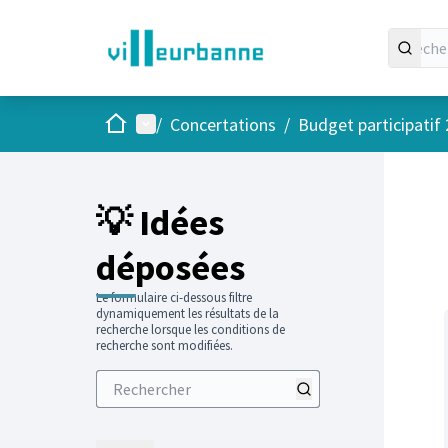
Accueil
Menu principal
/
Concertations
/
Budget participatif
Passer
L'élément
+
−
💡 Idées
déposées
Le formulaire ci-dessous filtre
dynamiquement les résultats de la
recherche lorsque les conditions de
recherche sont modifiées.