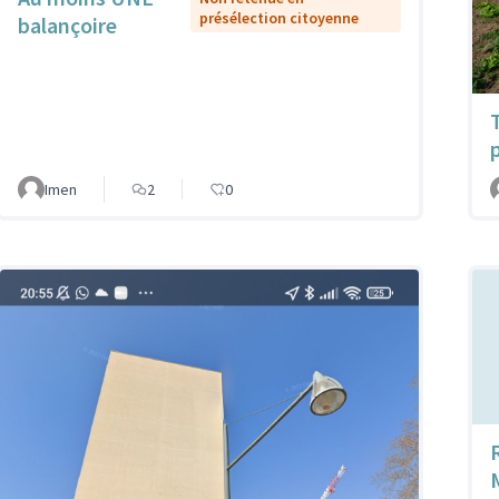
présélection citoyenne
balançoire
Imen
2
0