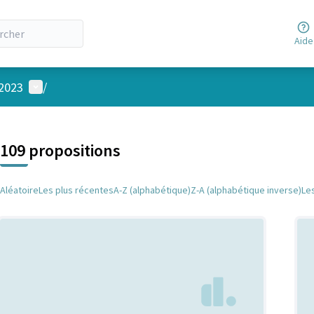
Aide
Menu utilisateur
 2023
/
 la carte
 suivant est une carte qui présente les éléments de cette page comm
109 propositions
Aléatoire
Les plus récentes
A-Z (alphabétique)
Z-A (alphabétique inverse)
Le