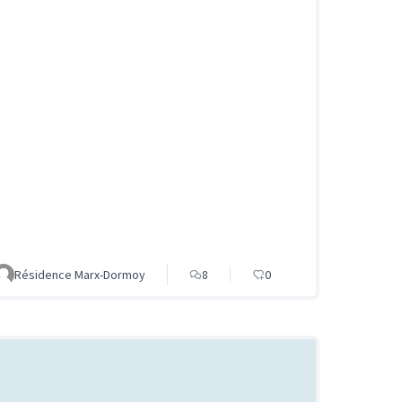
Résidence Marx-Dormoy
8
0