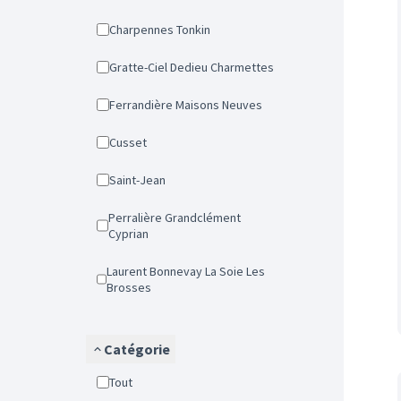
Charpennes Tonkin
Gratte-Ciel Dedieu Charmettes
Ferrandière Maisons Neuves
Cusset
Saint-Jean
Perralière Grandclément
Cyprian
Laurent Bonnevay La Soie Les
Brosses
Catégorie
Tout