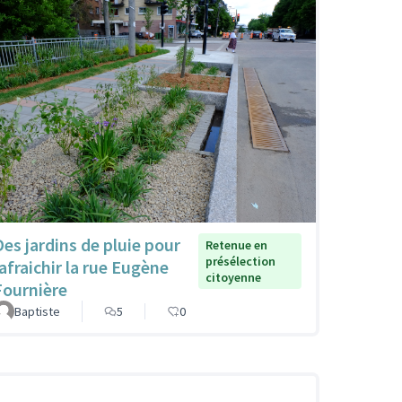
Des jardins de pluie pour
Retenue en
présélection
rafraichir la rue Eugène
citoyenne
Fournière
Baptiste
5
0