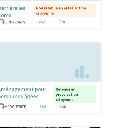
Derrière les
Non retenue en présélection
citoyenne
noms
Judib Loach
2
0
Aménagement pour
Retenue en
présélection
personnes âgées
citoyenne
MARGUERITE
2
0