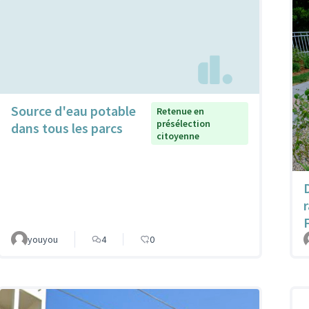
Source d'eau potable
Retenue en
présélection
dans tous les parcs
citoyenne
youyou
4
0