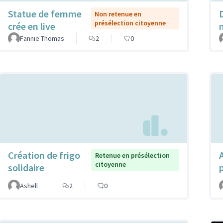
Statue de femme
Non retenue en
présélection citoyenne
crée en live
Fannie Thomas
2
0
Création de frigo
Retenue en présélection
citoyenne
solidaire
Ashell
2
0