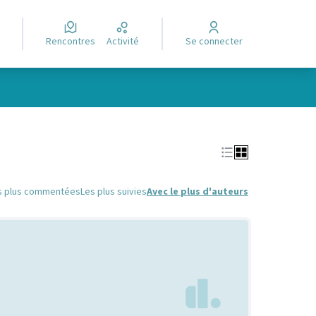
Rencontres
Activité
Se connecter
Leaflet
|
©
OpenStreetMap
contributors
e des points de carte. L'élément peut être utilisé avec un lecteur
s plus commentées
Les plus suivies
Avec le plus d'auteurs