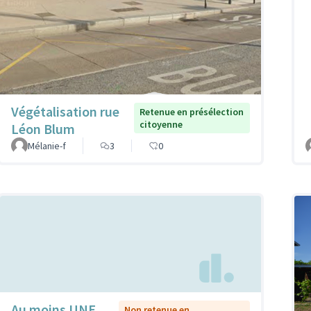
Végétalisation rue
Retenue en présélection
citoyenne
Léon Blum
Mélanie-f
3
0
Au moins UNE
Non retenue en