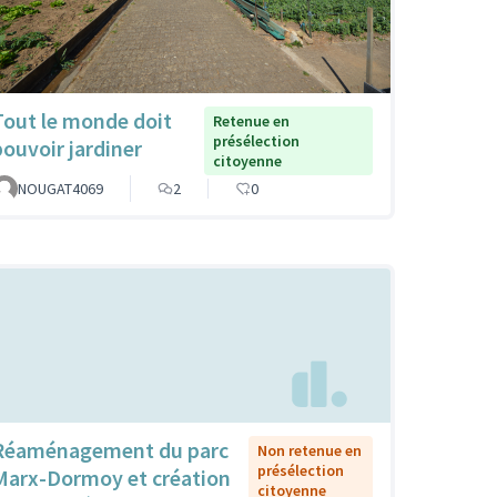
Tout le monde doit
Retenue en
présélection
pouvoir jardiner
citoyenne
NOUGAT4069
2
0
Réaménagement du parc
Non retenue en
présélection
Marx-Dormoy et création
citoyenne