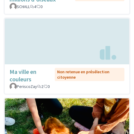
SCHALL
4
0
Ma ville en
Non retenue en présélection
citoyenne
couleurs
PeriscoZay
2
0