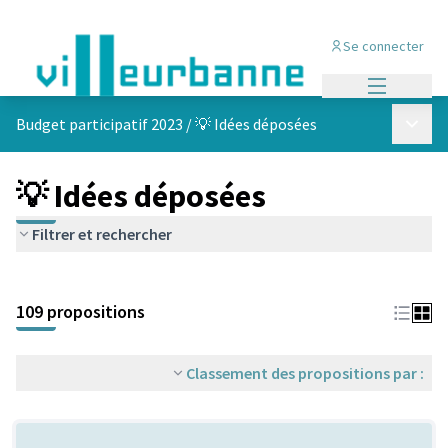
Se connecter
Menu princi
Menu p
Budget participatif 2023
/
💡 Idées déposées
💡 Idées déposées
Filtrer et rechercher
Passer la carte
Leaflet
|
©
OpenStreetMap
contributors
L'élément suivant est une carte qui présente les éléments de cet
+
109 propositions
−
Classement des propositions par :