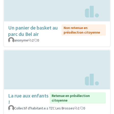
Un panier de basket au
Non retenue en
présélection citoyenne
parc du Bel air
anonyme
2
0
La rue aux enfants
Retenue en présélection
citoyenne
!
Collectif d'habitant.e.s TZC Les Brosses
1
0