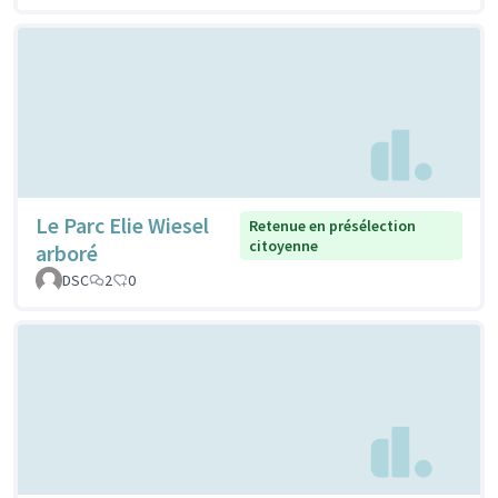
Le Parc Elie Wiesel
Retenue en présélection
citoyenne
arboré
DSC
2
0