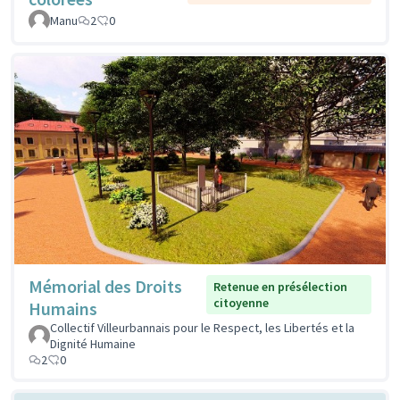
Manu
2
0
Mémorial des Droits
Retenue en présélection
citoyenne
Humains
Collectif Villeurbannais pour le Respect, les Libertés et la
Dignité Humaine
2
0