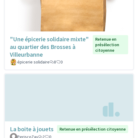
"Une épicerie solidaire mixte"
Retenue en
présélection
au quartier des Brosses à
citoyenne
Villeurbanne
épicerie solidaire
8
0
La boite à jouets
Retenue en présélection citoyenne
PeriscoZay
2
0