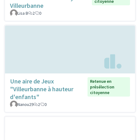
citoyenne
Villeurbanne
Lisa B
2
0
Une aire de Jeux
Retenue en
présélection
"Villeurbanne à hauteur
citoyenne
d'enfants"
Nanou29
2
0