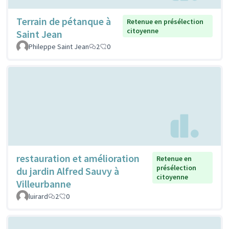
Terrain de pétanque à
Retenue en présélection
citoyenne
Saint Jean
Phileppe Saint Jean
2
0
restauration et amélioration
Retenue en
présélection
du jardin Alfred Sauvy à
citoyenne
Villeurbanne
luirard
2
0