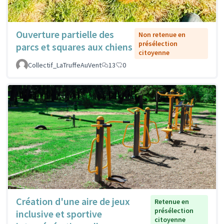
Ouverture partielle des
Non retenue en
présélection
parcs et squares aux chiens
citoyenne
Collectif_LaTruffeAuVent
13
0
Création d'une aire de jeux
Retenue en
présélection
inclusive et sportive
citoyenne