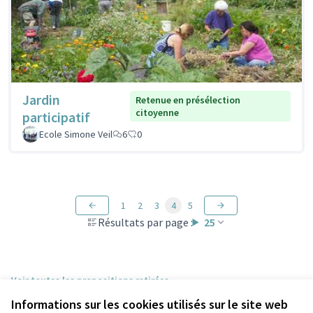
Jardin
Retenue en présélection
citoyenne
participatif
Ecole Simone Veil
6
0
1
2
3
4
5
Résultats par page :
25
Voir toutes les propositions retirées
Informations sur les cookies utilisés sur le site web