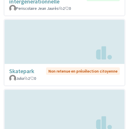
intergénérationnelle
Periscolaire Jean Jaurès
2
0
Skatepark
Non retenue en présélection citoyenne
Julia
2
0