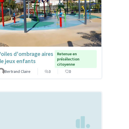
Voiles d'ombrage aires
Retenue en
présélection
de jeux enfants
citoyenne
Bertrand Claire
3
0