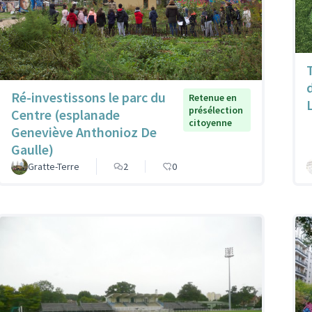
Ré-investissons le parc du
Retenue en
présélection
Centre (esplanade
citoyenne
Geneviève Anthonioz De
Gaulle)
Gratte-Terre
2
0