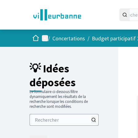
Accueil
Menu principal
/
Concertations
/
Budget participatif
Passer
L'élément
+
−
💡 Idées
déposées
Le formulaire ci-dessous filtre
dynamiquement les résultats de la
recherche lorsque les conditions de
recherche sont modifiées.