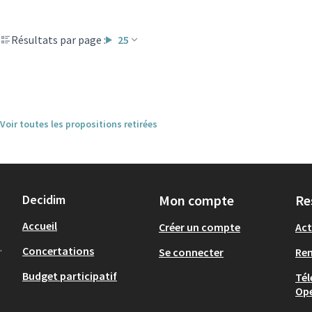
Résultats par page :
25
Voir toutes les propositions retirées
Decidim
Mon compte
Re
Accueil
Créer un compte
Act
.
Concertations
Se connecter
Re
Budget participatif
Tél
Op