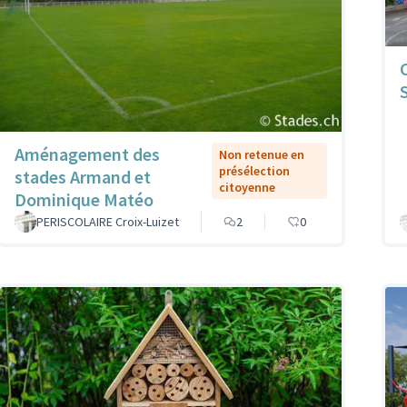
Aménagement des
Non retenue en
présélection
stades Armand et
citoyenne
Dominique Matéo
PERISCOLAIRE Croix-Luizet
2
0