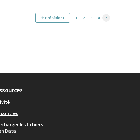
Précédent
1
2
3
4
5
ssources
ivité
ncontres
écharger les fichiers
en Data