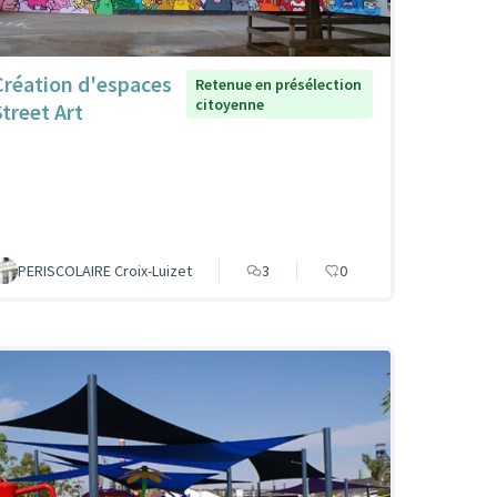
Création d'espaces
Retenue en présélection
citoyenne
Street Art
PERISCOLAIRE Croix-Luizet
3
0