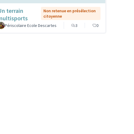
Un terrain
Non retenue en présélection
citoyenne
multisports
Périscolaire Ecole Descartes
3
0