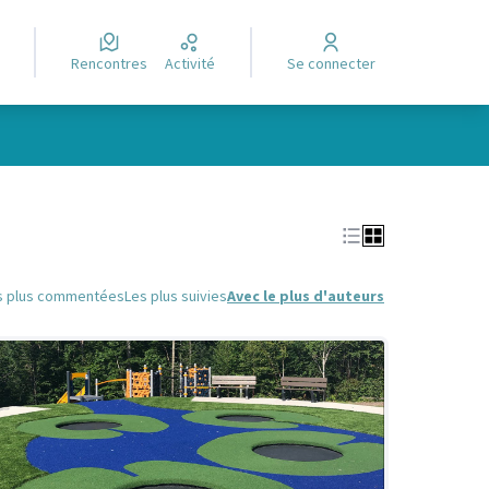
Rencontres
Activité
Se connecter
Leaflet
|
©
OpenStreetMap
contributors
e des points de carte. L'élément peut être utilisé avec un lecteur
s plus commentées
Les plus suivies
Avec le plus d'auteurs