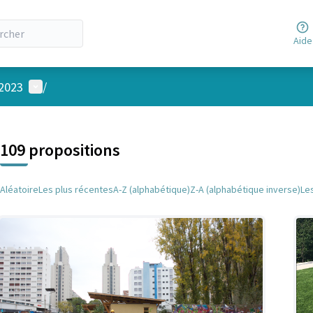
Aide
Menu utilisateur
 2023
/
 la carte
 suivant est une carte qui présente les éléments de cette page comm
109 propositions
Aléatoire
Les plus récentes
A-Z (alphabétique)
Z-A (alphabétique inverse)
Le