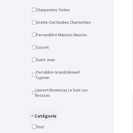
Charpennes Tonkin
Gratte-Ciel Dedieu Charmettes
Ferrandière Maisons Neuves
Cusset
Saint-Jean
Perralière Grandclément
Cyprian
Laurent Bonnevay La Soie Les
Brosses
Catégorie
Tout