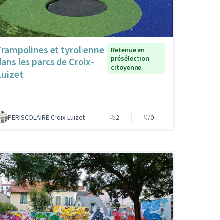
Trampolines et tyrolienne
Retenue en
présélection
dans les parcs de Croix-
citoyenne
Luizet
PERISCOLAIRE Croix-Luizet
2
0