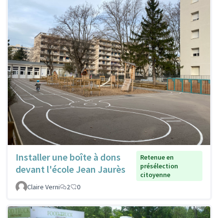
Installer une boîte à dons
Retenue en
présélection
devant l'école Jean Jaurès
citoyenne
Claire Verni
2
0