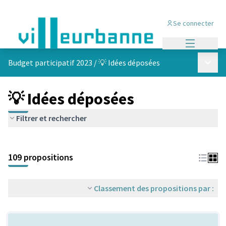
Se connecter
Menu princi
Menu p
Budget participatif 2023
/
💡 Idées déposées
💡 Idées déposées
Filtrer et rechercher
Passer la carte
Leaflet
|
©
OpenStreetMap
contributors
L'élément suivant est une carte qui présente les éléments de cet
+
109 propositions
−
Classement des propositions par :