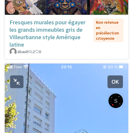
Fresques murales pour égayer
Non retenue
en
les grands immeubles gris de
présélection
Villeurbanne style Amérique
citoyenne
latine
Jibault
2
0