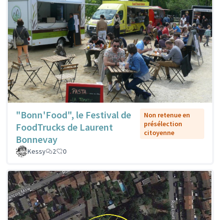
"Bonn'Food", le Festival de
Non retenue en
présélection
FoodTrucks de Laurent
citoyenne
Bonnevay
Kessy
2
0