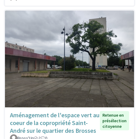
Aménagement de l'espace vert au
Retenue en
présélection
coeur de la copropriété Saint-
citoyenne
André sur le quartier des Brosses
Bross'Up
2
0