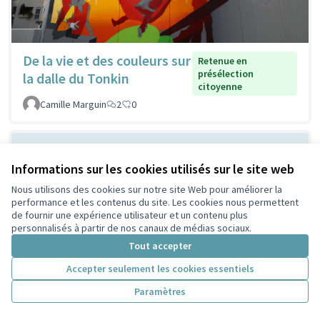
De la vie et des couleurs sur
Retenue en
présélection
la dalle du Tonkin
citoyenne
Camille Marguin
2
0
Informations sur les cookies utilisés sur le site web
Nous utilisons des cookies sur notre site Web pour améliorer la
performance et les contenus du site. Les cookies nous permettent
de fournir une expérience utilisateur et un contenu plus
personnalisés à partir de nos canaux de médias sociaux.
Tout accepter
Ombrager devant la MLIS
Non retenue en
Accepter seulement les cookies essentiels
présélection
pour respirer mieux
citoyenne
Paramètres
Lescuyer
2
0