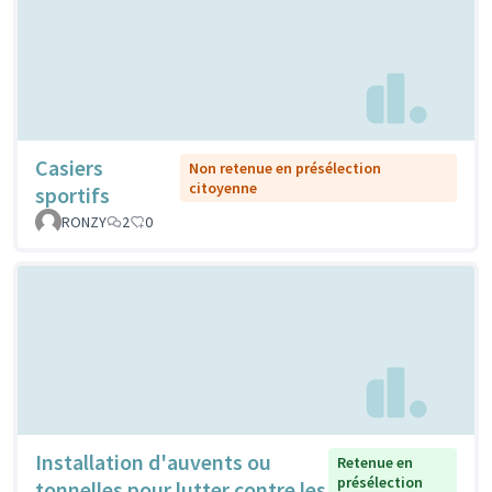
Casiers
Non retenue en présélection
citoyenne
sportifs
RONZY
2
0
Installation d'auvents ou
Retenue en
présélection
tonnelles pour lutter contre les