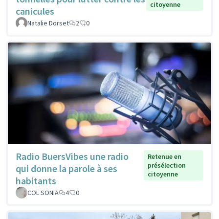
citoyenne
canicules
Natalie Dorset
2
0
Radio BuersVibes une radio
Retenue en
présélection
qui donne la parole à ses
citoyenne
habitants
COL SONIA
4
0