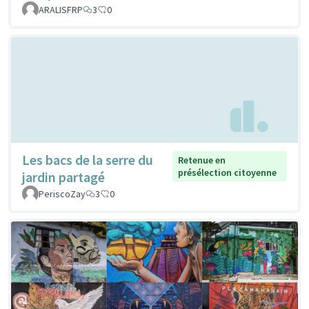
ARALISFRP
3
0
Les bacs de la serre du
Retenue en
présélection citoyenne
jardin partagé
PeriscoZay
3
0