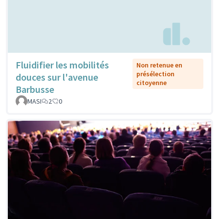
Fluidifier les mobilités
Non retenue en
présélection
douces sur l'avenue
citoyenne
Barbusse
MASI
2
0