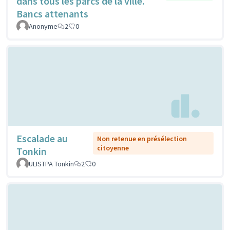
dans tous les parcs de la ville.
Bancs attenants
Anonyme
2
0
Escalade au
Non retenue en présélection
citoyenne
Tonkin
ULISTPA Tonkin
2
0