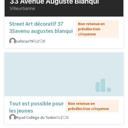
Street Art décoratif 37
Non retenue en
présélection
35avenu augustes blanqui
citoyenne
saferax79
2
0
Tout est possible pour
Non retenue en
présélection citoyenne
les jeunes
Riyad Collège du Tonkin
2
0