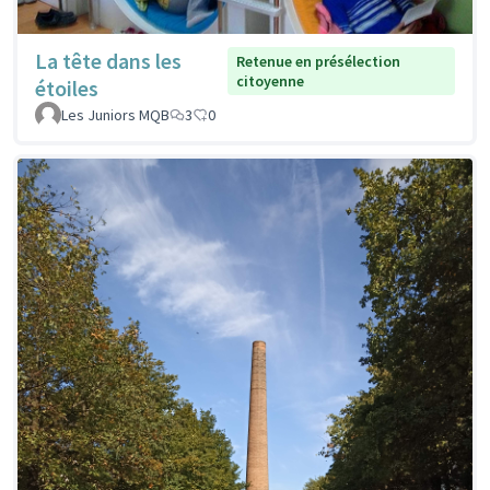
La tête dans les
Retenue en présélection
citoyenne
étoiles
Les Juniors MQB
3
0