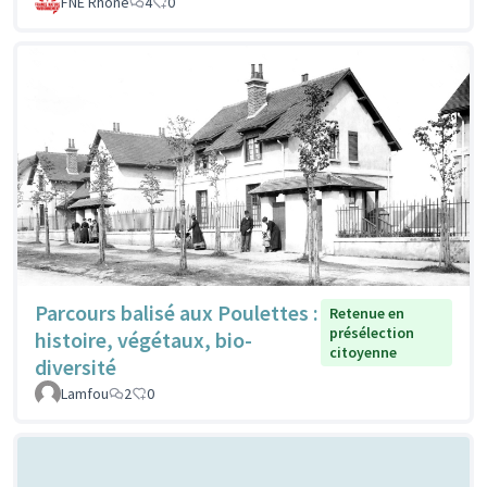
FNE Rhone
4
0
Parcours balisé aux Poulettes :
Retenue en
présélection
histoire, végétaux, bio-
citoyenne
diversité
Lamfou
2
0