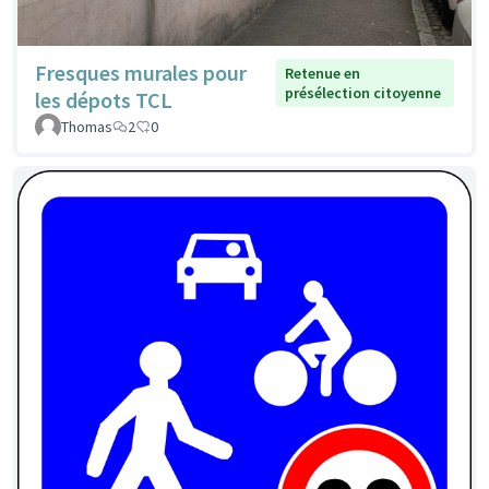
Fresques murales pour
Retenue en
présélection citoyenne
les dépots TCL
Thomas
2
0