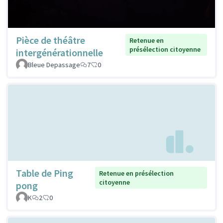
Pièce de théâtre
Retenue en
présélection citoyenne
intergénérationnelle
Bleue Depassage
7
0
Table de Ping
Retenue en présélection
citoyenne
pong
K
2
0