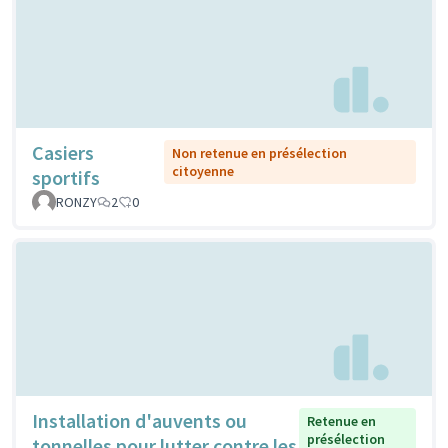
Casiers
Non retenue en présélection
citoyenne
sportifs
RONZY
2
0
Installation d'auvents ou
Retenue en
présélection
tonnelles pour lutter contre les