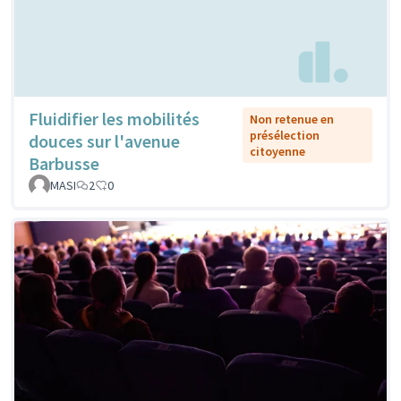
Fluidifier les mobilités
Non retenue en
présélection
douces sur l'avenue
citoyenne
Barbusse
MASI
2
0