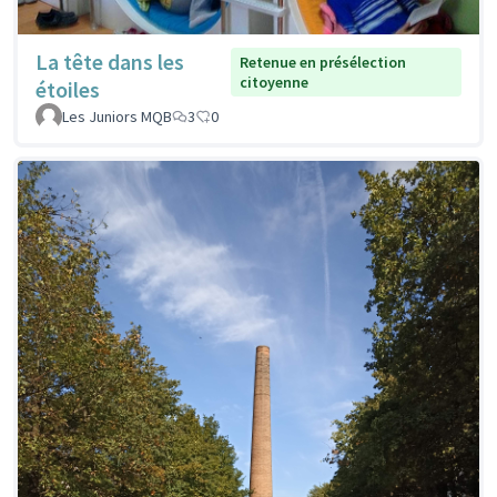
La tête dans les
Retenue en présélection
citoyenne
étoiles
Les Juniors MQB
3
0