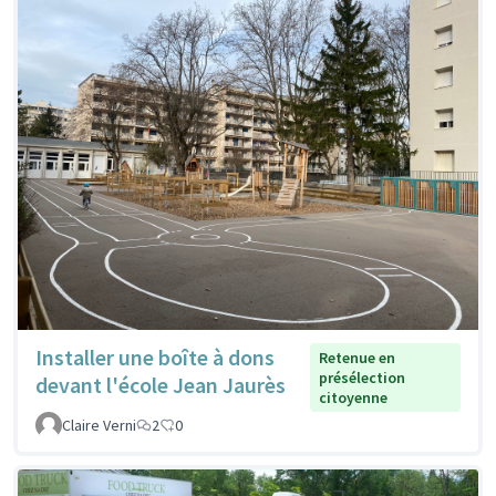
Installer une boîte à dons
Retenue en
présélection
devant l'école Jean Jaurès
citoyenne
Claire Verni
2
0