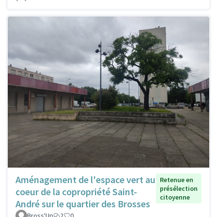
Aménagement de l'espace vert au
Retenue en
présélection
coeur de la copropriété Saint-
citoyenne
André sur le quartier des Brosses
Bross'Up
2
0