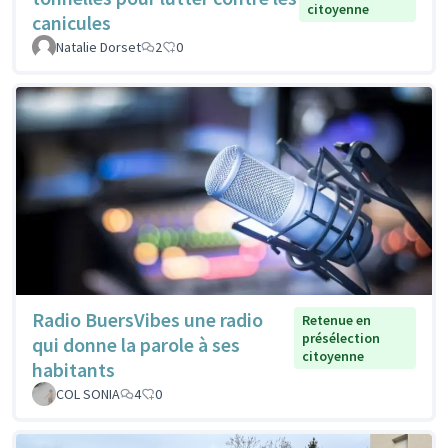
citoyenne
canicules
Natalie Dorset
2
0
Radio BuersVibes une radio
Retenue en
présélection
qui donne la parole à ses
citoyenne
habitants
COL SONIA
4
0