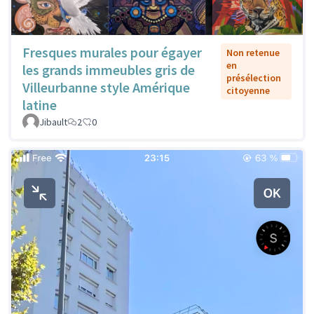
Fresques murales pour égayer
Non retenue
en
les grands immeubles gris de
présélection
Villeurbanne style Amérique
citoyenne
latine
Jibault
2
0