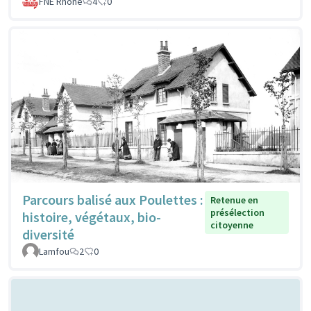
FNE Rhone
4
0
Parcours balisé aux Poulettes :
Retenue en
présélection
histoire, végétaux, bio-
citoyenne
diversité
Lamfou
2
0