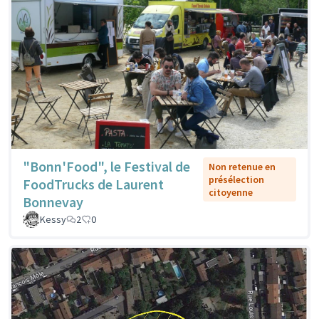
"Bonn'Food", le Festival de
Non retenue en
présélection
FoodTrucks de Laurent
citoyenne
Bonnevay
Kessy
2
0