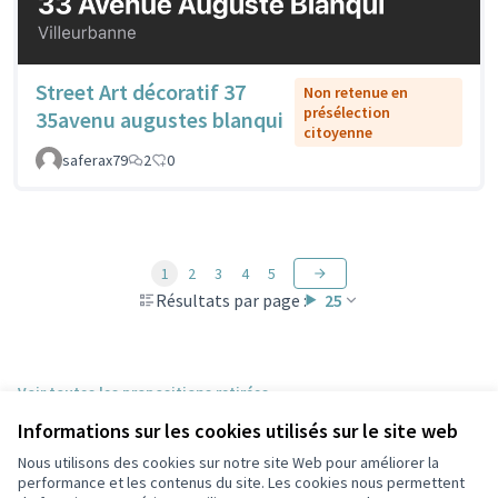
Street Art décoratif 37
Non retenue en
présélection
35avenu augustes blanqui
citoyenne
saferax79
2
0
1
2
3
4
5
Résultats par page :
25
Voir toutes les propositions retirées
Informations sur les cookies utilisés sur le site web
Nous utilisons des cookies sur notre site Web pour améliorer la
Conditions d'utilisation
performance et les contenus du site. Les cookies nous permettent
Paramètres des cookies