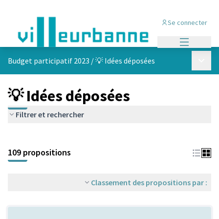
Se connecter
Menu princi
Menu p
Budget participatif 2023
/
💡 Idées déposées
💡 Idées déposées
Filtrer et rechercher
Passer la carte
Leaflet
|
©
OpenStreetMap
contributors
L'élément suivant est une carte qui présente les éléments de cet
+
109 propositions
−
Classement des propositions par :