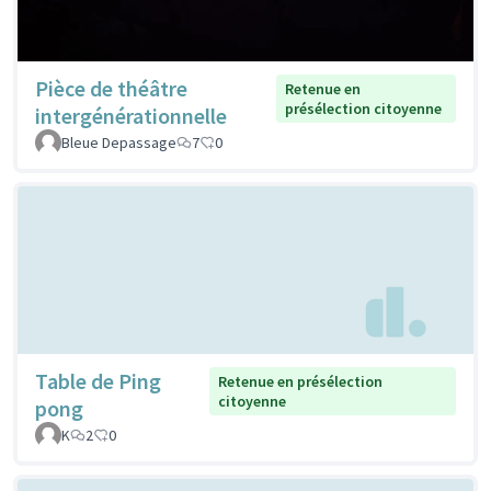
Pièce de théâtre
Retenue en
présélection citoyenne
intergénérationnelle
Bleue Depassage
7
0
Table de Ping
Retenue en présélection
citoyenne
pong
K
2
0