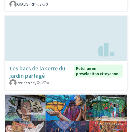
ARALISFRP
3
0
Les bacs de la serre du
Retenue en
présélection citoyenne
jardin partagé
PeriscoZay
3
0