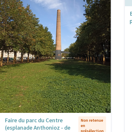
Faire du parc du Centre
Non retenue
en
(esplanade Anthonioz - de
présélection