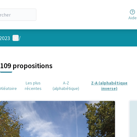
Aide
Menu utilisateur
 2023
/
 la carte
 suivant est une carte qui présente les éléments de cette page comm
109 propositions
Les plus
A-Z
Z-A (alphabétique
Aléatoire
récentes
(alphabétique)
inverse)