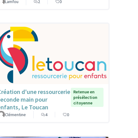
Lamfou
2
0
Création d'une ressourcerie
Retenue en
présélection
seconde main pour
citoyenne
enfants, Le Toucan
Clémentine
4
0