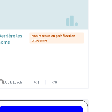
Derrière les
Non retenue en présélection
citoyenne
noms
Judib Loach
2
0