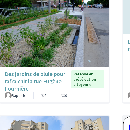
Des jardins de pluie pour
Retenue en
présélection
rafraichir la rue Eugène
citoyenne
Fournière
Baptiste
5
0