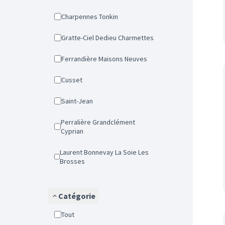
Charpennes Tonkin
Gratte-Ciel Dedieu Charmettes
Ferrandière Maisons Neuves
Cusset
Saint-Jean
Perralière Grandclément
Cyprian
Laurent Bonnevay La Soie Les
Brosses
Catégorie
Tout