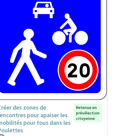
Créer des zones de
Retenue en
présélection
rencontres pour apaiser les
citoyenne
mobilités pour tous dans les
Poulettes