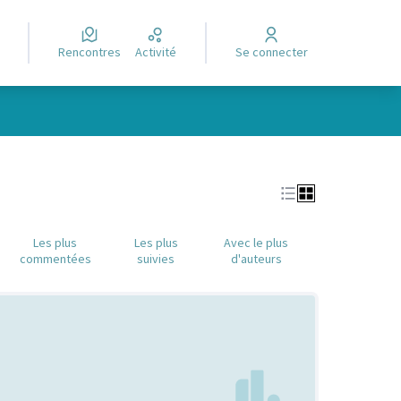
Rencontres
Activité
Se connecter
Leaflet
|
©
OpenStreetMap
contributors
e des points de carte. L'élément peut être utilisé avec un lecteur
Les plus
Les plus
Avec le plus
commentées
suivies
d'auteurs