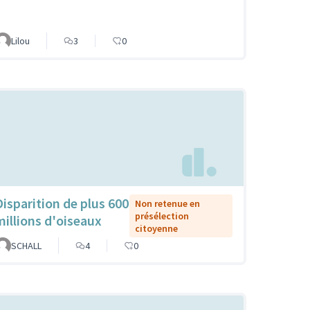
Lilou
3
0
Disparition de plus 600
Non retenue en
présélection
millions d'oiseaux
citoyenne
SCHALL
4
0