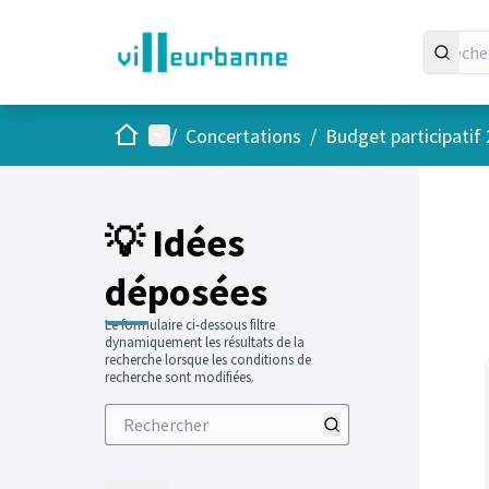
Accueil
Menu principal
/
Concertations
/
Budget participatif
Passer
L'élément
+
−
💡 Idées
déposées
Le formulaire ci-dessous filtre
dynamiquement les résultats de la
recherche lorsque les conditions de
recherche sont modifiées.