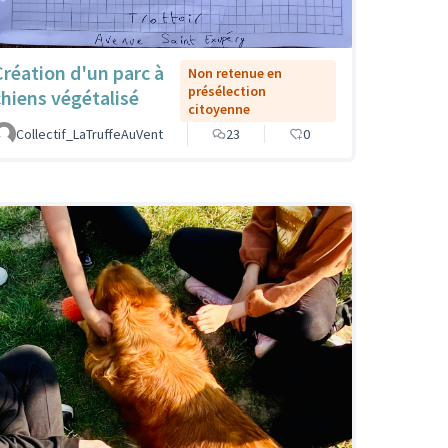
Création d'un parc à
Non retenue en
présélection
chiens végétalisé
citoyenne
Collectif_LaTruffeAuVent
23
0