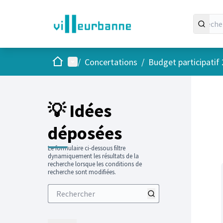
Accueil
Menu principal
/
Concertations
/
Budget participatif
Passer
L'élément
+
−
💡 Idées
déposées
Le formulaire ci-dessous filtre
dynamiquement les résultats de la
recherche lorsque les conditions de
recherche sont modifiées.