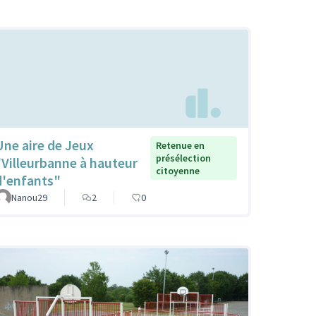
Une aire de Jeux
Retenue en
présélection
"Villeurbanne à hauteur
citoyenne
d'enfants"
Nanou29
2
0