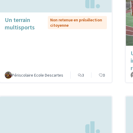
Un terrain
Non retenue en présélection
citoyenne
multisports
Périscolaire Ecole Descartes
3
0