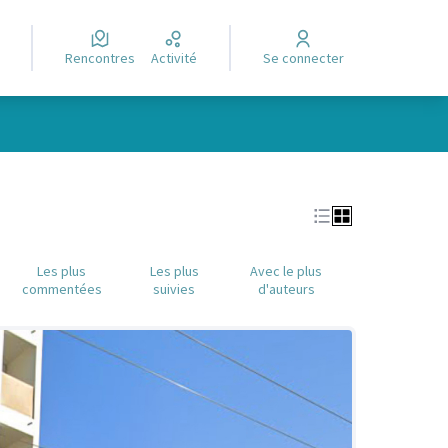
Rencontres
Activité
Se connecter
Leaflet
|
©
OpenStreetMap
contributors
e des points de carte. L'élément peut être utilisé avec un lecteur
Les plus
Les plus
Avec le plus
commentées
suivies
d'auteurs