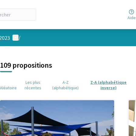
Aide
Menu utilisateur
 2023
/
 la carte
 suivant est une carte qui présente les éléments de cette page comm
109 propositions
Les plus
A-Z
Z-A (alphabétique
Aléatoire
récentes
(alphabétique)
inverse)