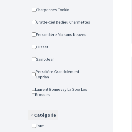
Charpennes Tonkin
Gratte-Ciel Dedieu Charmettes
Ferrandière Maisons Neuves
Cusset
Saint-Jean
Perralière Grandclément
Cyprian
Laurent Bonnevay La Soie Les
Brosses
Catégorie
Tout