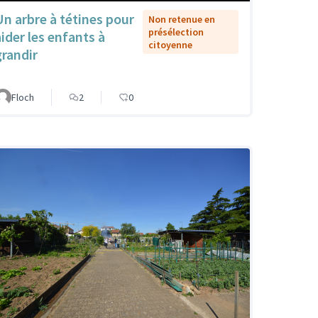
Un arbre à tétines pour
Non retenue en
présélection
aider les enfants à
citoyenne
grandir
Floch
2
0