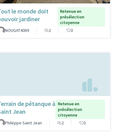
Tout le monde doit
Retenue en
présélection
pouvoir jardiner
citoyenne
NOUGAT4069
2
0
Terrain de pétanque à
Retenue en
présélection
Saint Jean
citoyenne
Phileppe Saint Jean
2
0