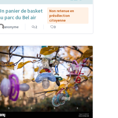
Un panier de basket
Non retenue en
présélection
au parc du Bel air
citoyenne
anonyme
2
0