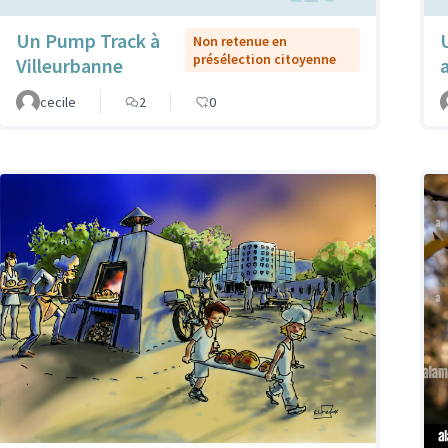
Un Pump Track à
Non retenue en
présélection citoyenne
Villeurbanne
cecile
2
0