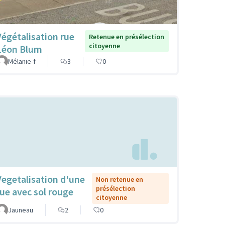
Végétalisation rue
Retenue en présélection
citoyenne
Léon Blum
Mélanie-f
3
0
Vegetalisation d'une
Non retenue en
présélection
rue avec sol rouge
citoyenne
Jauneau
2
0