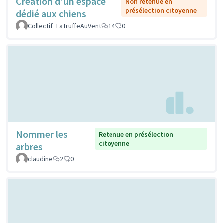
Création d'un espace
Non retenue en
présélection citoyenne
dédié aux chiens
Collectif_LaTruffeAuVent
14
0
Nommer les
Retenue en présélection
citoyenne
arbres
claudine
2
0