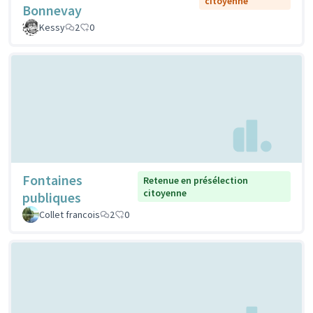
citoyenne
Bonnevay
Kessy
2
0
Fontaines
Retenue en présélection
citoyenne
publiques
Collet francois
2
0