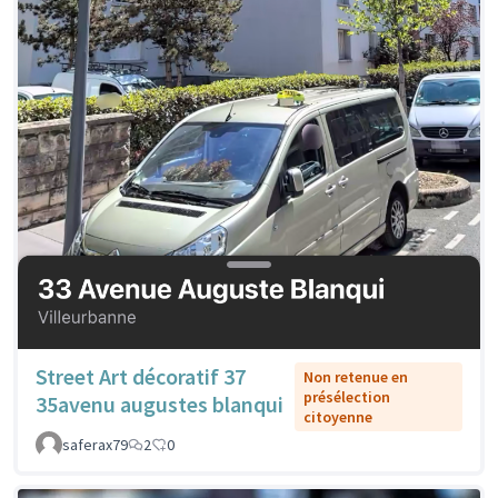
Street Art décoratif 37
Non retenue en
présélection
35avenu augustes blanqui
citoyenne
saferax79
2
0