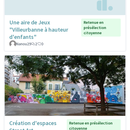
Une aire de Jeux
Retenue en
présélection
"Villeurbanne à hauteur
citoyenne
d'enfants"
Nanou29
2
0
Création d'espaces
Retenue en présélection
citoyenne