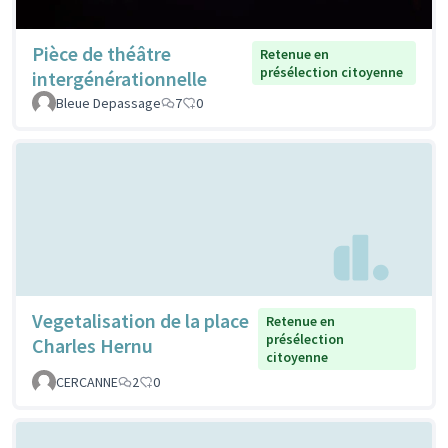
Pièce de théâtre
Retenue en
présélection citoyenne
intergénérationnelle
Bleue Depassage
7
0
Vegetalisation de la place
Retenue en
présélection
Charles Hernu
citoyenne
CERCANNE
2
0