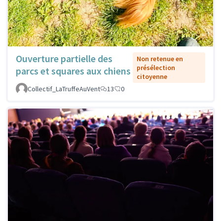
Ouverture partielle des
Non retenue en
présélection
parcs et squares aux chiens
citoyenne
Collectif_LaTruffeAuVent
13
0