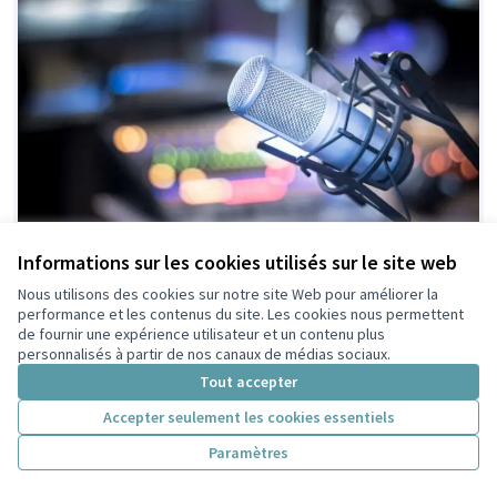
Radio BuersVibes une radio
Retenue en
Informations sur les cookies utilisés sur le site web
présélection
qui donne la parole à ses
citoyenne
Nous utilisons des cookies sur notre site Web pour améliorer la
habitants
performance et les contenus du site. Les cookies nous permettent
COL SONIA
4
0
de fournir une expérience utilisateur et un contenu plus
personnalisés à partir de nos canaux de médias sociaux.
Tout accepter
Accepter seulement les cookies essentiels
Paramètres