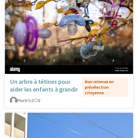
Un arbre à tétines pour
Non retenue en
présélection
aider les enfants à grandir
citoyenne
Floch
2
0