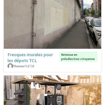
Fresques murales pour
Retenue en
présélection citoyenne
les dépots TCL
Thomas
2
0