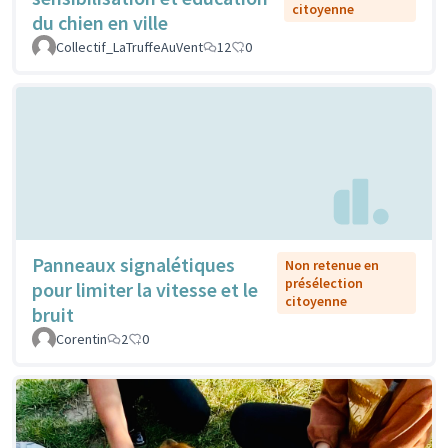
citoyenne
du chien en ville
Collectif_LaTruffeAuVent
12
0
Panneaux signalétiques
Non retenue en
présélection
pour limiter la vitesse et le
citoyenne
bruit
Corentin
2
0