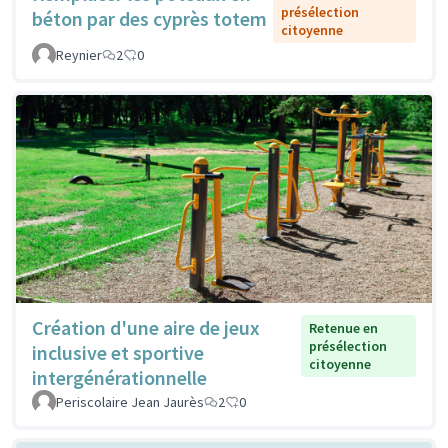
présélection
béton par des cyprès totem
citoyenne
Reynier
2
0
Création d'une aire de jeux
Retenue en
présélection
inclusive et sportive
citoyenne
intergénérationnelle
Periscolaire Jean Jaurès
2
0