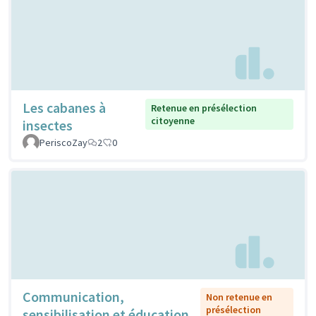
Les cabanes à
Retenue en présélection
citoyenne
insectes
PeriscoZay
2
0
Communication,
Non retenue en
présélection
sensibilisation et éducation