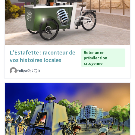
L'Estafette : raconteur de
Retenue en
présélection
vos histoires locales
citoyenne
Yuliya
2
0