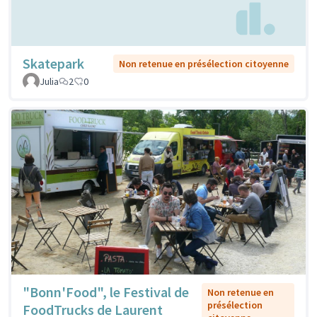
Skatepark
Non retenue en présélection citoyenne
Julia
2
0
"Bonn'Food", le Festival de
Non retenue en
présélection
FoodTrucks de Laurent