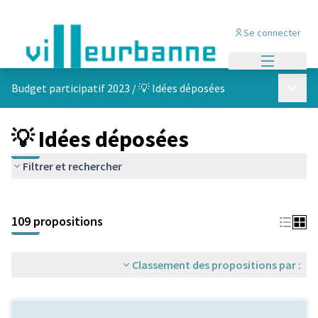
Se connecter
Menu princi
Menu p
Budget participatif 2023
/
💡 Idées déposées
💡 Idées déposées
Filtrer et rechercher
Passer la carte
Leaflet
|
©
OpenStreetMap
contributors
L'élément suivant est une carte qui présente les éléments de cet
+
109 propositions
−
Classement des propositions par :