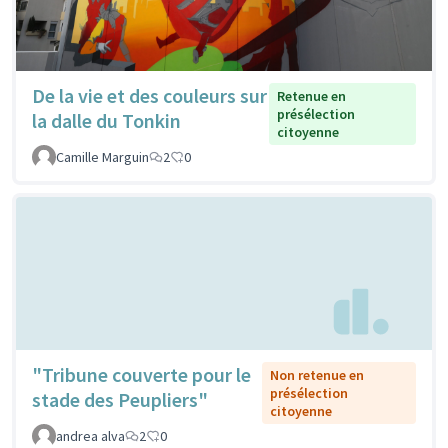
De la vie et des couleurs sur
Retenue en
présélection
la dalle du Tonkin
citoyenne
Camille Marguin
2
0
"Tribune couverte pour le
Non retenue en
présélection
stade des Peupliers"
citoyenne
andrea alva
2
0