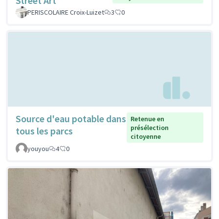
Street Art
PERISCOLAIRE Croix-Luizet
3
0
Source d'eau potable dans
Retenue en
présélection
tous les parcs
citoyenne
youyou
4
0