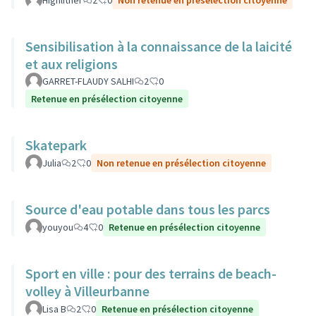
Highlither
2
0
Non retenue en présélection citoyenne
Sensibilisation à la connaissance de la laicité
et aux religions
GARRET-FLAUDY SALHI
2
0
Retenue en présélection citoyenne
Skatepark
Julia
2
0
Non retenue en présélection citoyenne
Source d'eau potable dans tous les parcs
youyou
4
0
Retenue en présélection citoyenne
Sport en ville : pour des terrains de beach-
volley à Villeurbanne
Lisa B
2
0
Retenue en présélection citoyenne