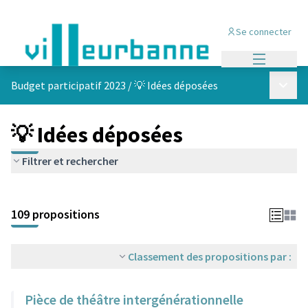
Se connecter
Menu princi
Menu p
Budget participatif 2023
/
💡 Idées déposées
💡 Idées déposées
Filtrer et rechercher
Passer la carte
Leaflet
|
©
OpenStreetMap
contributors
L'élément suivant est une carte qui présente les éléments de cet
+
109 propositions
−
Classement des propositions par :
Pièce de théâtre intergénérationnelle