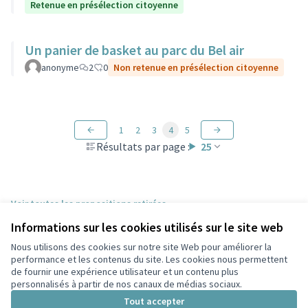
Retenue en présélection citoyenne
Un panier de basket au parc du Bel air
anonyme
2
0
Non retenue en présélection citoyenne
1
2
3
4
5
Résultats par page :
25
Voir toutes les propositions retirées
Informations sur les cookies utilisés sur le site web
Nous utilisons des cookies sur notre site Web pour améliorer la
Conditions d'utilisation
performance et les contenus du site. Les cookies nous permettent
Paramètres des cookies
de fournir une expérience utilisateur et un contenu plus
Participez Villeurbanne sur X
Participez Villeurbanne sur Facebook
Participez Villeurbanne sur Instagram
Participez Villeurbanne sur YouTube
personnalisés à partir de nos canaux de médias sociaux.
(Lien externe)
(Lien externe)
(Lien externe)
(Lien externe)
Tout accepter