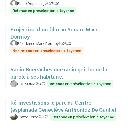
Bleue Depassage
7
0
Retenue en présélection citoyenne
Projection d'un film au Square Marx-
Dormoy
Résidence Marx-Dormoy
2
0
Non retenue en présélection citoyenne
Radio BuersVibes une radio qui donne la
parole à ses habitants
COL SONIA
4
0
Retenue en présélection citoyenne
Ré-investissons le parc du Centre
(esplanade Geneviève Anthonioz De Gaulle)
Gratte-Terre
2
0
Retenue en présélection citoyenne