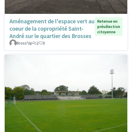
Aménagement de l'espace vert au
Retenue en
présélection
coeur de la copropriété Saint-
citoyenne
André sur le quartier des Brosses
Bross'Up
2
0