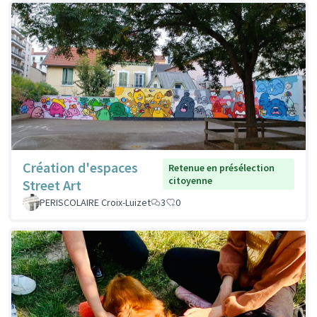
Création d'espaces
Retenue en présélection
citoyenne
Street Art
PERISCOLAIRE Croix-Luizet
3
0