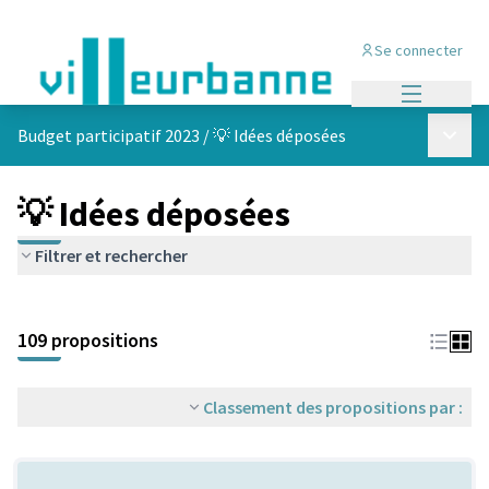
Se connecter
Menu princi
Menu p
Budget participatif 2023
/
💡 Idées déposées
💡 Idées déposées
Filtrer et rechercher
Passer la carte
Leaflet
|
©
OpenStreetMap
contributors
L'élément suivant est une carte qui présente les éléments de cet
+
109 propositions
−
Classement des propositions par :