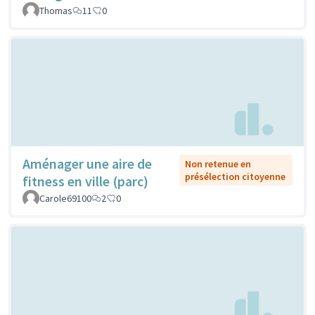
Thomas
11
0
Aménager une aire de
Non retenue en
présélection citoyenne
fitness en ville (parc)
Carole69100
2
0