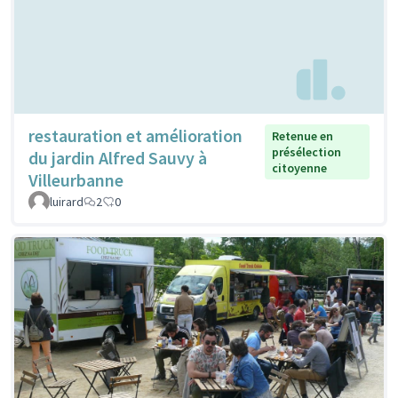
restauration et amélioration
Retenue en
présélection
du jardin Alfred Sauvy à
citoyenne
Villeurbanne
luirard
2
0