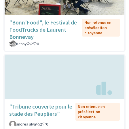
"Bonn'Food", le Festival de
Non retenue en
présélection
FoodTrucks de Laurent
citoyenne
Bonnevay
Kessy
2
0
"Tribune couverte pour le
Non retenue en
présélection
stade des Peupliers"
citoyenne
andrea alva
2
0