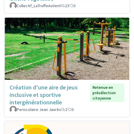
Collectif_LaTruffeAuVent
23
0
Création d'une aire de jeux
Retenue en
présélection
inclusive et sportive
citoyenne
intergénérationnelle
Periscolaire Jean Jaurès
2
0