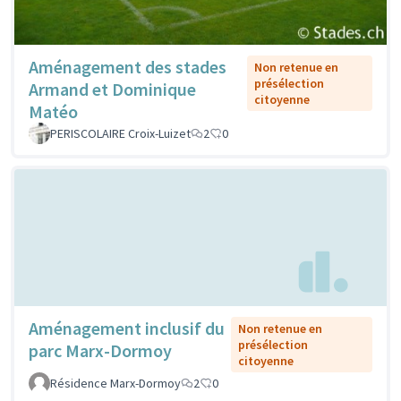
Aménagement des stades
Non retenue en
présélection
Armand et Dominique
citoyenne
Matéo
PERISCOLAIRE Croix-Luizet
2
0
Aménagement inclusif du
Non retenue en
présélection
parc Marx-Dormoy
citoyenne
Résidence Marx-Dormoy
2
0