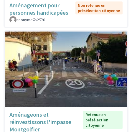
Aménagement pour
Non retenue en
présélection citoyenne
personnes handicapées
anonyme
2
0
Aménageons et
Retenue en
présélection
réinvestissons l'impasse
citoyenne
Montgolfier