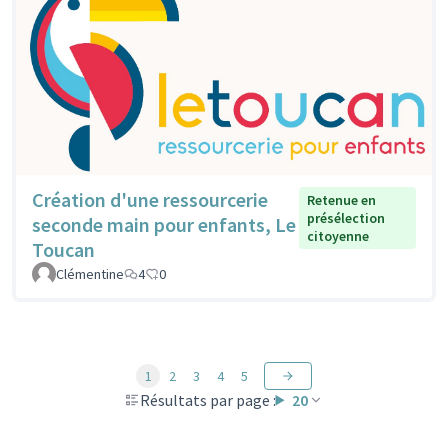
Création d'une ressourcerie
Retenue en
présélection
seconde main pour enfants, Le
citoyenne
Toucan
Clémentine
4
0
1
2
3
4
5
Résultats par page :
20