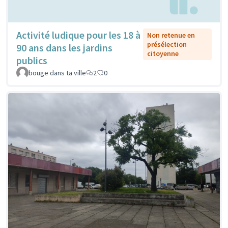
Activité ludique pour les 18 à
Non retenue en
présélection
90 ans dans les jardins
citoyenne
publics
bouge dans ta ville
2
0