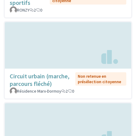
citoyenne
sportifs
RONZY
2
0
Circuit urbain (marche,
Non retenue en
présélection citoyenne
parcours fléché)
Résidence Marx-Dormoy
2
0