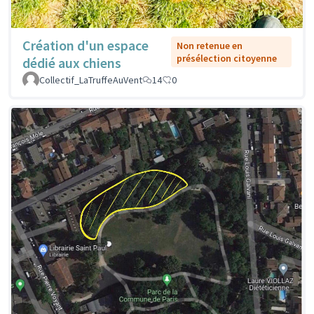
Création d'un espace
Non retenue en
présélection citoyenne
dédié aux chiens
Collectif_LaTruffeAuVent
14
0