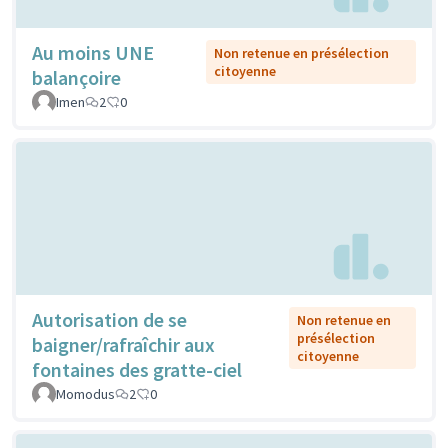
Au moins UNE
Non retenue en présélection
citoyenne
balançoire
Imen
2
0
Autorisation de se
Non retenue en
présélection
baigner/rafraîchir aux
citoyenne
fontaines des gratte-ciel
Momodus
2
0