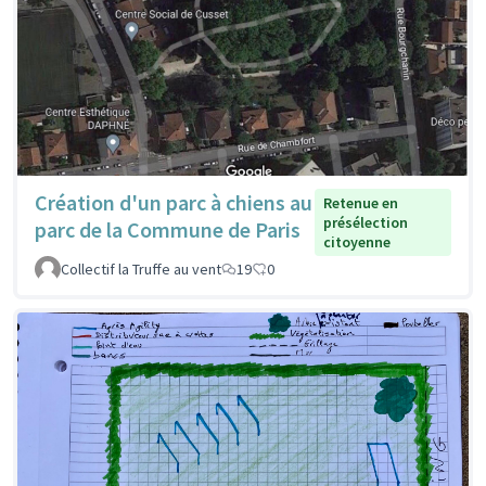
Création d'un parc à chiens au
Retenue en
présélection
parc de la Commune de Paris
citoyenne
Collectif la Truffe au vent
19
0