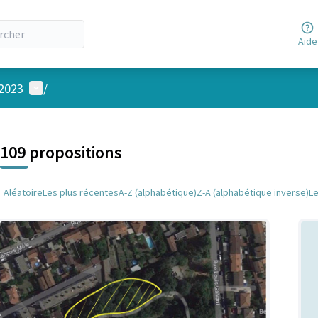
Aide
Menu utilisateur
 2023
/
 la carte
 suivant est une carte qui présente les éléments de cette page comm
109 propositions
Aléatoire
Les plus récentes
A-Z (alphabétique)
Z-A (alphabétique inverse)
L