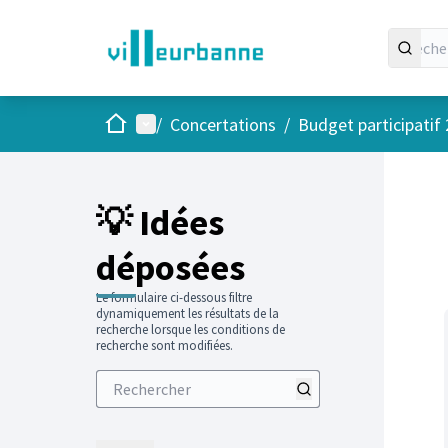
Accueil
Menu principal
/
Concertations
/
Budget participatif
Passer
L'élément
+
−
💡 Idées
déposées
Le formulaire ci-dessous filtre
dynamiquement les résultats de la
recherche lorsque les conditions de
recherche sont modifiées.