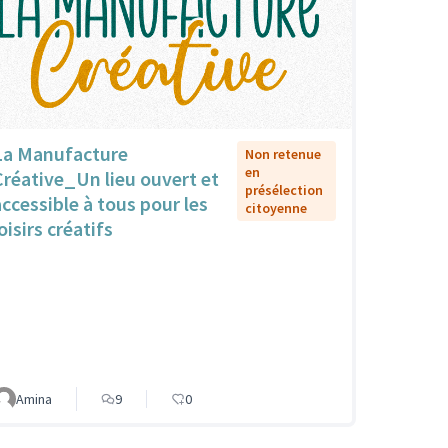
La Manufacture
Non retenue
en
Créative_Un lieu ouvert et
présélection
accessible à tous pour les
citoyenne
oisirs créatifs
Amina
9
0