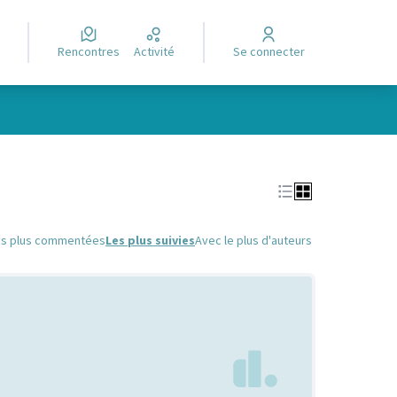
Rencontres
Activité
Se connecter
Leaflet
|
©
OpenStreetMap
contributors
e des points de carte. L'élément peut être utilisé avec un lecteur
es plus commentées
Les plus suivies
Avec le plus d'auteurs