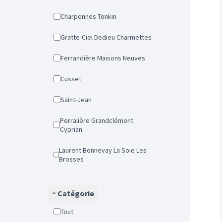
Charpennes Tonkin
Gratte-Ciel Dedieu Charmettes
Ferrandière Maisons Neuves
Cusset
Saint-Jean
Perralière Grandclément
Cyprian
Laurent Bonnevay La Soie Les
Brosses
Catégorie
Tout