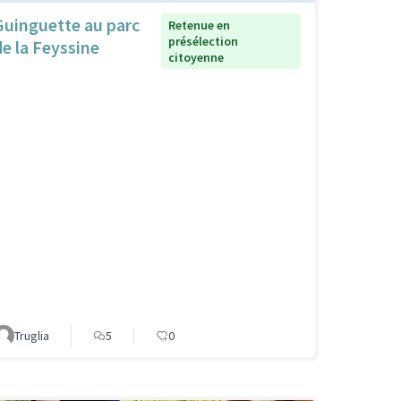
Guinguette au parc
Retenue en
présélection
de la Feyssine
citoyenne
Truglia
5
0