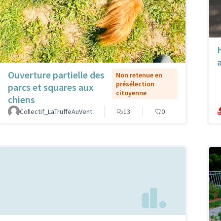
Ouverture partielle des
Non retenue en
présélection
parcs et squares aux
citoyenne
chiens
Collectif_LaTruffeAuVent
13
0