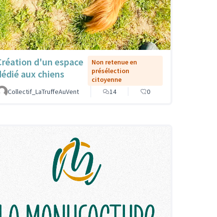
Création d'un espace
Non retenue en
présélection
dédié aux chiens
citoyenne
Collectif_LaTruffeAuVent
14
0