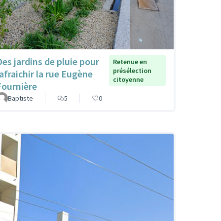
Des jardins de pluie pour
Retenue en
présélection
rafraichir la rue Eugène
citoyenne
Fournière
Baptiste
5
0