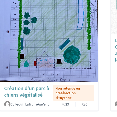
l
Création d'un parc à
Non retenue en
présélection
chiens végétalisé
citoyenne
Collectif_LaTruffeAuVent
23
0