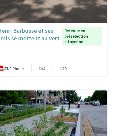
Henri Barbusse et ses
Retenue en
présélection
amis se mettent au vert
citoyenne
FNE Rhone
4
0