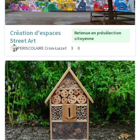
Création d'espaces
Retenue en présélection
citoyenne
Street Art
PERISCOLAIRE Croix-Luizet
3
0