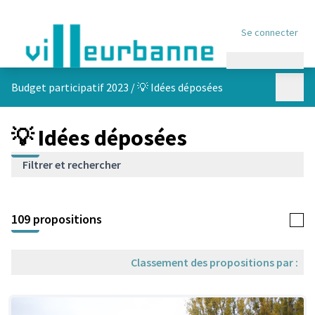
Se connecter
Menu princi
Menu p
Budget participatif 2023
/
💡 Idées déposées
💡 Idées déposées
Filtrer et rechercher
Passer la carte
Leaflet
|
©
OpenStreetMap
contributors
L'élément suivant est une carte qui présente les éléments de cet
+
109 propositions
−
Classement des propositions par :