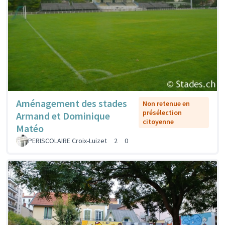
Aménagement des stades
Non retenue en
présélection
Armand et Dominique
citoyenne
Matéo
PERISCOLAIRE Croix-Luizet
2
0