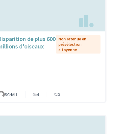
Disparition de plus 600
Non retenue en
présélection
millions d'oiseaux
citoyenne
SCHALL
4
0