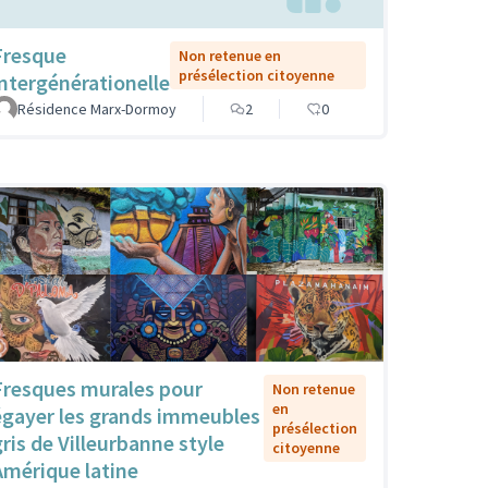
Fresque
Non retenue en
présélection citoyenne
intergénérationelle
Résidence Marx-Dormoy
2
0
Fresques murales pour
Non retenue
en
égayer les grands immeubles
présélection
gris de Villeurbanne style
citoyenne
Amérique latine