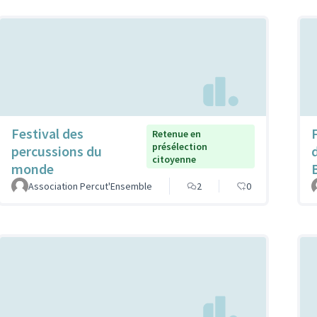
Festival des
F
Retenue en
présélection
percussions du
citoyenne
monde
Association Percut'Ensemble
2
0