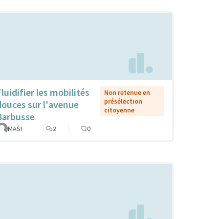
luidifier les mobilités
Non retenue en
présélection
douces sur l'avenue
citoyenne
Barbusse
MASI
2
0