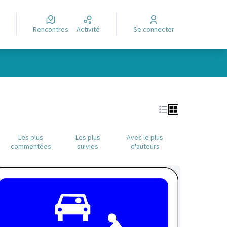
Rencontres
Activité
Se connecter
Leaflet
|
©
OpenStreetMap
contributors
e des points de carte. L'élément peut être utilisé avec un lecteur
Les plus
Les plus
Avec le plus
commentées
suivies
d'auteurs