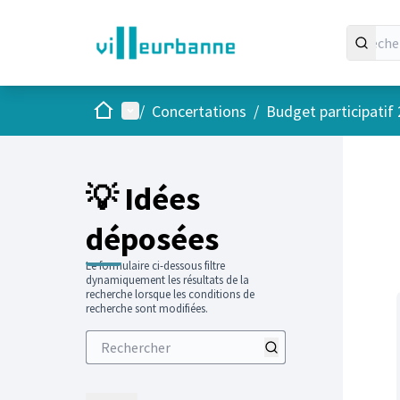
Accueil
Menu principal
/
Concertations
/
Budget participatif
Passer
L'élément
+
−
💡 Idées
déposées
Le formulaire ci-dessous filtre
dynamiquement les résultats de la
recherche lorsque les conditions de
recherche sont modifiées.