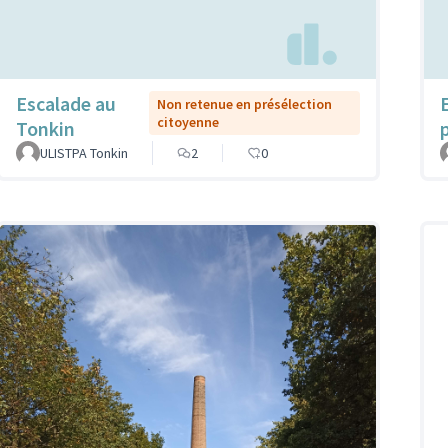
Escalade au
Non retenue en présélection
citoyenne
Tonkin
ULISTPA Tonkin
2
0