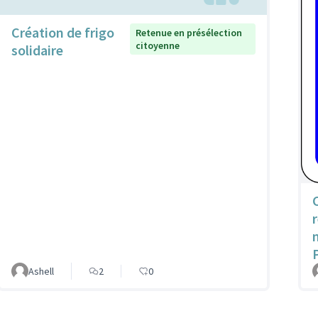
Création de frigo
Retenue en présélection
citoyenne
solidaire
Ashell
2
0