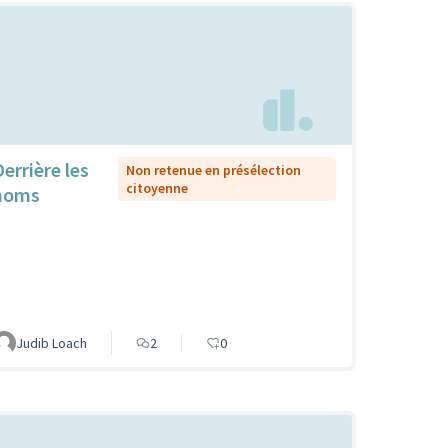
Derrière les
Non retenue en présélection
citoyenne
noms
Judib Loach
2
0