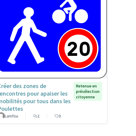
Créer des zones de
Retenue en
présélection
rencontres pour apaiser les
citoyenne
mobilités pour tous dans les
Poulettes
Lamfou
2
0