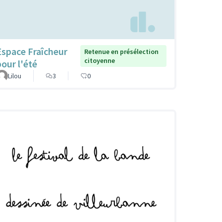
Espace Fraîcheur
Retenue en présélection
citoyenne
pour l'été
Lilou
3
0