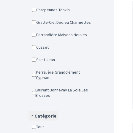
Charpennes Tonkin
Gratte-Ciel Dedieu Charmettes
Ferrandière Maisons Neuves
Cusset
Saint-Jean
Perralière Grandclément
Cyprian
Laurent Bonnevay La Soie Les
Brosses
Catégorie
Tout