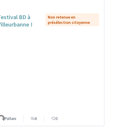
Festival BD à
Non retenue en
présélection citoyenne
Villeurbanne !
Paltani
6
0