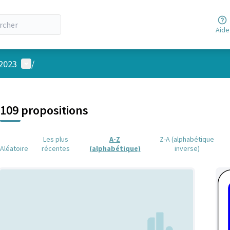
Aide
Menu utilisateur
 2023
/
 la carte
 suivant est une carte qui présente les éléments de cette page comm
109 propositions
Les plus
A-Z
Z-A (alphabétique
Aléatoire
récentes
(alphabétique)
inverse)