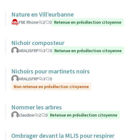
Nature en Vill’eurbanne
FNE Rhone
2
0
Retenue en présélection citoyenne
Nichoir composteur
ARALISFRP
3
0
Retenue en présélection citoyenne
Nichoirs pour martinets noirs
ARALISFRP
3
0
Non retenue en présélection citoyenne
Nommer les arbres
claudine
2
0
Retenue en présélection citoyenne
Ombrager devant la MLIS pour respirer