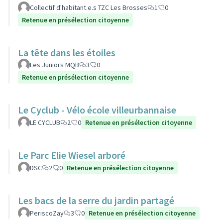
Collectif d'habitant.e.s TZC Les Brosses
1
0
Retenue en présélection citoyenne
La tête dans les étoiles
Les Juniors MQB
3
0
Retenue en présélection citoyenne
Le Cyclub - Vélo école villeurbannaise
LE CYCLUB
2
0
Retenue en présélection citoyenne
Le Parc Elie Wiesel arboré
DSC
2
0
Retenue en présélection citoyenne
Les bacs de la serre du jardin partagé
PeriscoZay
3
0
Retenue en présélection citoyenne