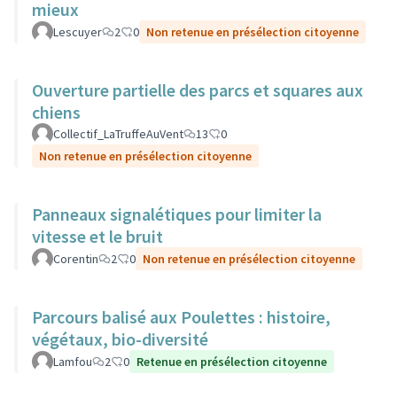
mieux
Lescuyer
2
0
Non retenue en présélection citoyenne
Ouverture partielle des parcs et squares aux
chiens
Collectif_LaTruffeAuVent
13
0
Non retenue en présélection citoyenne
Panneaux signalétiques pour limiter la
vitesse et le bruit
Corentin
2
0
Non retenue en présélection citoyenne
Parcours balisé aux Poulettes : histoire,
végétaux, bio-diversité
Lamfou
2
0
Retenue en présélection citoyenne