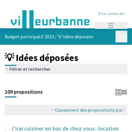
Se connecter
Menu princi
Menu p
Budget participatif 2023
/
💡 Idées déposées
💡 Idées déposées
Filtrer et rechercher
Passer la carte
Leaflet
|
©
OpenStreetMap
contributors
L'élément suivant est une carte qui présente les éléments de cet
+
109 propositions
−
Classement des propositions par :
J'irai cuisiner en bas de chez vous- location