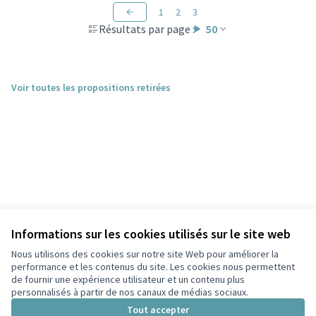
1
2
3
Résultats par page :
50
Voir toutes les propositions retirées
Informations sur les cookies utilisés sur le site web
Nous utilisons des cookies sur notre site Web pour améliorer la
performance et les contenus du site. Les cookies nous permettent
de fournir une expérience utilisateur et un contenu plus
personnalisés à partir de nos canaux de médias sociaux.
Conditions d'utilisation
Paramètres des cookies
Tout accepter