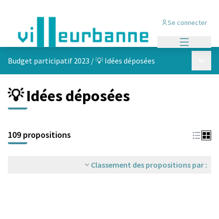
Se connecter
Menu princi
Menu p
Budget participatif 2023
/
💡 Idées déposées
💡 Idées déposées
Passer la carte
Leaflet
|
©
OpenStreetMap
contributors
L'élément suivant est une carte qui présente les éléments de cet
+
109 propositions
−
Classement des propositions par :