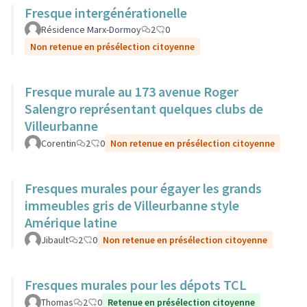
Fresque intergénérationelle
Résidence Marx-Dormoy
2
0
Non retenue en présélection citoyenne
Fresque murale au 173 avenue Roger
Salengro représentant quelques clubs de
Villeurbanne
Corentin
2
0
Non retenue en présélection citoyenne
Fresques murales pour égayer les grands
immeubles gris de Villeurbanne style
Amérique latine
Jibault
2
0
Non retenue en présélection citoyenne
Fresques murales pour les dépots TCL
Thomas
2
0
Retenue en présélection citoyenne