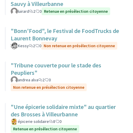
Sauvy à Villeurbanne
luirard
2
0
Retenue en présélection citoyenne
"Bonn'Food", le Festival de FoodTrucks de
Laurent Bonnevay
Kessy
2
0
Non retenue en présélection citoyenne
"Tribune couverte pour le stade des
Peupliers"
andrea alva
2
0
Non retenue en présélection citoyenne
"Une épicerie solidaire mixte" au quartier
des Brosses à Villeurbanne
épicerie solidaire
8
0
Retenue en présélection citoyenne