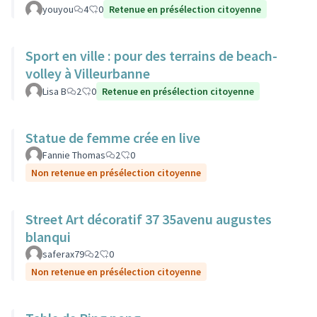
youyou
4
0
Retenue en présélection citoyenne
Sport en ville : pour des terrains de beach-
volley à Villeurbanne
Lisa B
2
0
Retenue en présélection citoyenne
Statue de femme crée en live
Fannie Thomas
2
0
Non retenue en présélection citoyenne
Street Art décoratif 37 35avenu augustes
blanqui
saferax79
2
0
Non retenue en présélection citoyenne