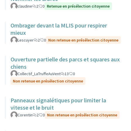
claudine
2
0
Retenue en présélection citoyenne
Ombrager devant la MLIS pour respirer
mieux
Lescuyer
2
0
Non retenue en présélection citoyenne
Ouverture partielle des parcs et squares aux
chiens
Collectif_LaTruffeAuVent
13
0
Non retenue en présélection citoyenne
Panneaux signalétiques pour limiter la
vitesse et le bruit
Corentin
2
0
Non retenue en présélection citoyenne