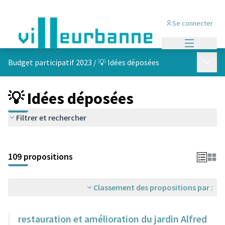
Se connecter
Menu princi
Menu p
Budget participatif 2023
/
💡 Idées déposées
💡 Idées déposées
Filtrer et rechercher
Passer la carte
Leaflet
|
©
OpenStreetMap
contributors
L'élément suivant est une carte qui présente les éléments de cet
+
109 propositions
−
Classement des propositions par :
restauration et amélioration du jardin Alfred