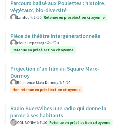
Parcours balisé aux Poulettes : histoire,
végétaux, bio-diversité
Lamfou
2
0
Retenue en présélection citoyenne
Pièce de théâtre intergénérationnelle
Bleue Depassage
7
0
Retenue en présélection citoyenne
Projection d'un film au Square Marx-
Dormoy
Résidence Marx-Dormoy
2
0
Non retenue en présélection citoyenne
Radio BuersVibes une radio qui donne la
parole à ses habitants
COL SONIA
4
0
Retenue en présélection citoyenne