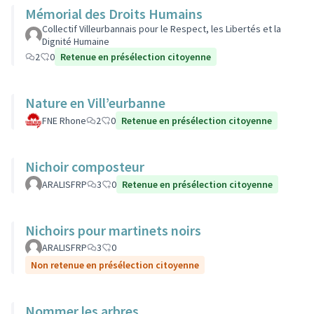
Mémorial des Droits Humains
Collectif Villeurbannais pour le Respect, les Libertés et la
Dignité Humaine
2
0
Retenue en présélection citoyenne
Nature en Vill’eurbanne
FNE Rhone
2
0
Retenue en présélection citoyenne
Nichoir composteur
ARALISFRP
3
0
Retenue en présélection citoyenne
Nichoirs pour martinets noirs
ARALISFRP
3
0
Non retenue en présélection citoyenne
Nommer les arbres