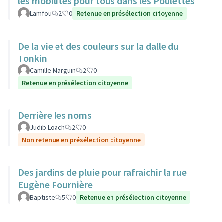
les mobilités pour tous dans les Poulettes
Lamfou
2
0
Retenue en présélection citoyenne
De la vie et des couleurs sur la dalle du
Tonkin
Camille Marguin
2
0
Retenue en présélection citoyenne
Derrière les noms
Judib Loach
2
0
Non retenue en présélection citoyenne
Des jardins de pluie pour rafraichir la rue
Eugène Fournière
Baptiste
5
0
Retenue en présélection citoyenne