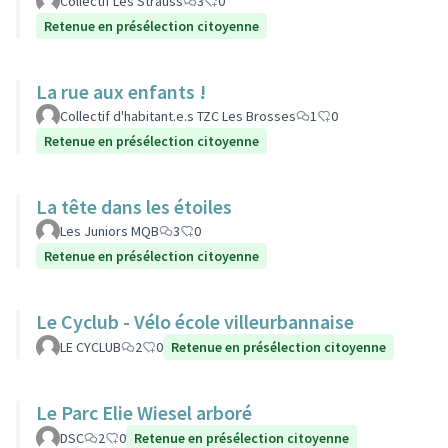
Collectif Les Strauss
3
0
Retenue en présélection citoyenne
La rue aux enfants !
Collectif d'habitant.e.s TZC Les Brosses
1
0
Retenue en présélection citoyenne
La tête dans les étoiles
Les Juniors MQB
3
0
Retenue en présélection citoyenne
Le Cyclub - Vélo école villeurbannaise
LE CYCLUB
2
0
Retenue en présélection citoyenne
Le Parc Elie Wiesel arboré
DSC
2
0
Retenue en présélection citoyenne