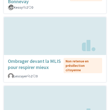
Bonnevay
Kessy
2
0
Ombrager devant la MLIS
Non retenue en
présélection
pour respirer mieux
citoyenne
Lescuyer
2
0