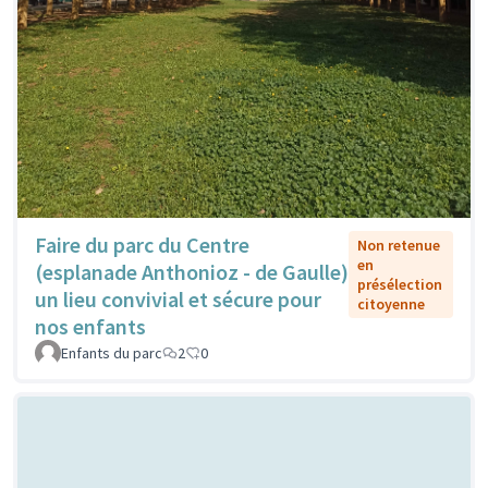
Faire du parc du Centre
Non retenue
en
(esplanade Anthonioz - de Gaulle)
présélection
un lieu convivial et sécure pour
citoyenne
nos enfants
Enfants du parc
2
0