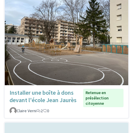
Installer une boîte à dons
Retenue en
présélection
devant l'école Jean Jaurès
citoyenne
Claire Verni
2
0