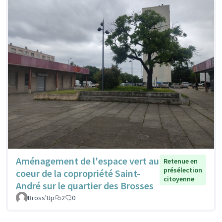
Aménagement de l'espace vert au
Retenue en
présélection
coeur de la copropriété Saint-
citoyenne
André sur le quartier des Brosses
Bross'Up
2
0