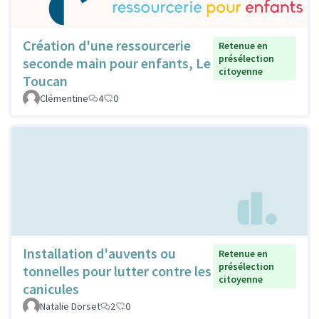
Création d'une ressourcerie
Retenue en
présélection
seconde main pour enfants, Le
citoyenne
Toucan
Clémentine
4
0
Installation d'auvents ou
Retenue en
présélection
tonnelles pour lutter contre les
citoyenne
canicules
Natalie Dorset
2
0