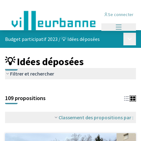
Se connecter
Menu princi
Menu p
Budget participatif 2023
/
💡 Idées déposées
💡 Idées déposées
Filtrer et rechercher
Passer la carte
Leaflet
|
©
OpenStreetMap
contributors
L'élément suivant est une carte qui présente les éléments de cet
+
109 propositions
−
Classement des propositions par :