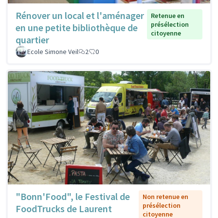
Rénover un local et l'aménager
Retenue en
présélection
en une petite bibliothèque de
citoyenne
quartier
Ecole Simone Veil
2
0
"Bonn'Food", le Festival de
Non retenue en
présélection
FoodTrucks de Laurent
citoyenne