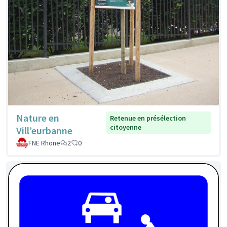
Nature en
Retenue en présélection
citoyenne
Vill’eurbanne
FNE Rhone
2
0