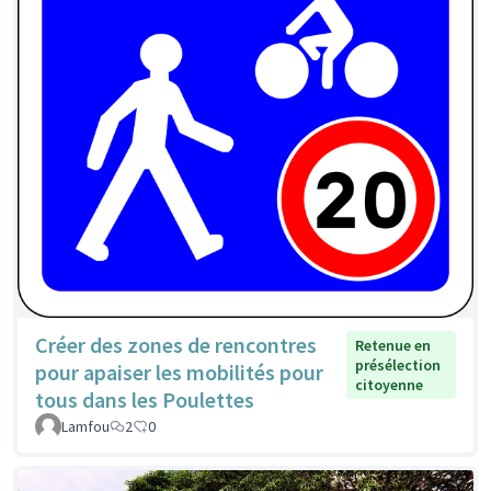
Créer des zones de rencontres
Retenue en
présélection
pour apaiser les mobilités pour
citoyenne
tous dans les Poulettes
Lamfou
2
0