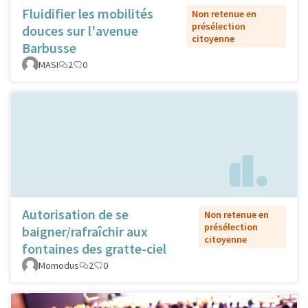
Fluidifier les mobilités
Non retenue en
présélection
douces sur l'avenue
citoyenne
Barbusse
MASI
2
0
Autorisation de se
Non retenue en
présélection
baigner/rafraîchir aux
citoyenne
fontaines des gratte-ciel
Momodus
2
0