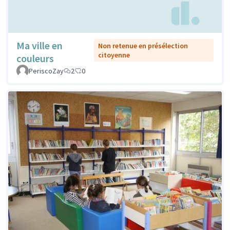
Ma ville en
Non retenue en présélection
citoyenne
couleurs
PeriscoZay
2
0