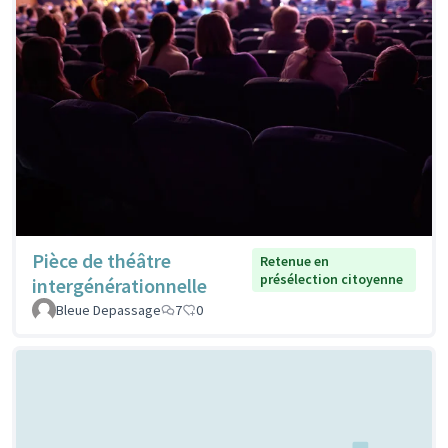
Pièce de théâtre
Retenue en
présélection citoyenne
intergénérationnelle
Bleue Depassage
7
0