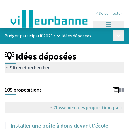
Se connecter
Menu princi
Menu p
Budget participatif 2023
/
💡 Idées déposées
💡 Idées déposées
Filtrer et rechercher
Passer la carte
Leaflet
|
©
OpenStreetMap
contributors
L'élément suivant est une carte qui présente les éléments de cet
+
109 propositions
−
Classement des propositions par :
Installer une boîte à dons devant l'école