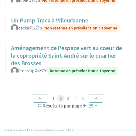
Imen
2
0
Non retenue en présélection citoyenne
Un Pump Track à Villeurbanne
cecile
2
0
Non retenue en présélection citoyenne
Aménagement de l'espace vert au coeur de
la copropriété Saint-André sur le quartier
des Brosses
Bross'Up
2
0
Retenue en présélection citoyenne
1
2
3
4
5
Résultats par page :
25
Voir toutes les propositions retirées