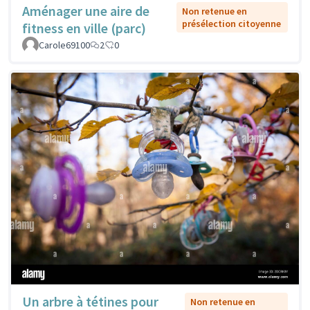
Aménager une aire de
Non retenue en
présélection citoyenne
fitness en ville (parc)
Carole69100
2
0
Un arbre à tétines pour
Non retenue en