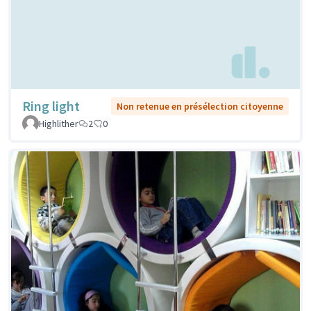
Ring light
Non retenue en présélection citoyenne
Highlither
2
0