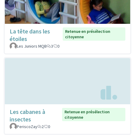
La tête dans les
Retenue en présélection
citoyenne
étoiles
Les Juniors MQB
3
0
Les cabanes à
Retenue en présélection
citoyenne
insectes
PeriscoZay
2
0