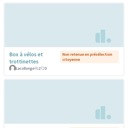
Box à vélos et
Non retenue en présélection
citoyenne
trottinettes
Lacollonge
2
0