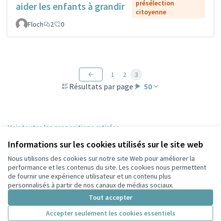
présélection
aider les enfants à grandir
citoyenne
Floch
2
0
1
2
3
Résultats par page :
50
Voir toutes les propositions retirées
Informations sur les cookies utilisés sur le site web
Nous utilisons des cookies sur notre site Web pour améliorer la
Conditions d'utilisation
performance et les contenus du site. Les cookies nous permettent
Paramètres des cookies
de fournir une expérience utilisateur et un contenu plus
Participez Villeurbanne sur X
Participez Villeurbanne sur Facebook
Participez Villeurbanne sur Instagram
Participez Villeurbanne sur YouTube
personnalisés à partir de nos canaux de médias sociaux.
(Lien externe)
(Lien externe)
(Lien externe)
(Lien externe)
Tout accepter
Accepter seulement les cookies essentiels