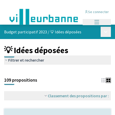
Se connecter
Menu princi
Menu p
Budget participatif 2023
/
💡 Idées déposées
💡 Idées déposées
Filtrer et rechercher
Passer la carte
Leaflet
|
©
OpenStreetMap
contributors
L'élément suivant est une carte qui présente les éléments de cet
+
109 propositions
−
Classement des propositions par :