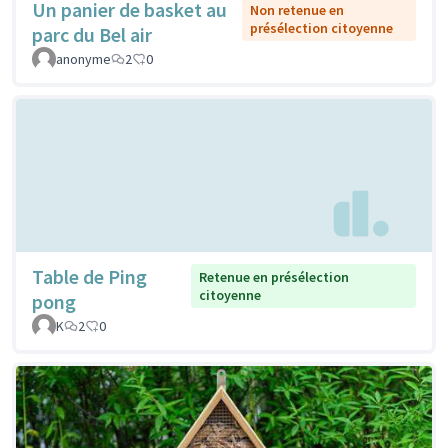
Un panier de basket au
Non retenue en
présélection citoyenne
parc du Bel air
anonyme
2
0
Table de Ping
Retenue en présélection
citoyenne
pong
K
2
0