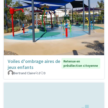
Voiles d'ombrage aires de
Retenue en
présélection citoyenne
jeux enfants
Bertrand Claire
3
0