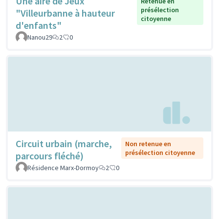
Une aire de Jeux
Retenue en
présélection
"Villeurbanne à hauteur
citoyenne
d'enfants"
Nanou29
2
0
Circuit urbain (marche,
Non retenue en
présélection citoyenne
parcours fléché)
Résidence Marx-Dormoy
2
0