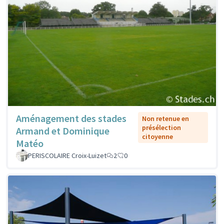
Aménagement des stades
Non retenue en
présélection
Armand et Dominique
citoyenne
Matéo
PERISCOLAIRE Croix-Luizet
2
0