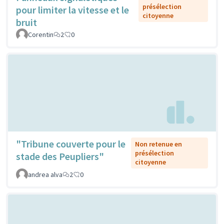
présélection
pour limiter la vitesse et le
citoyenne
bruit
Corentin
2
0
"Tribune couverte pour le
Non retenue en
présélection
stade des Peupliers"
citoyenne
andrea alva
2
0