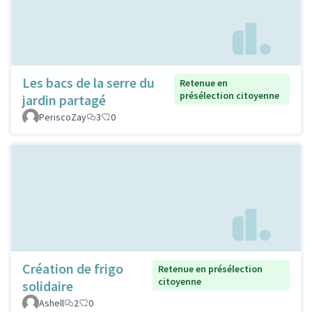
Les bacs de la serre du
Retenue en
présélection citoyenne
jardin partagé
PeriscoZay
3
0
Création de frigo
Retenue en présélection
citoyenne
solidaire
Ashell
2
0