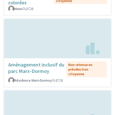
citoyenne
colorées
Manu
2
0
Aménagement inclusif du
Non retenue en
présélection
parc Marx-Dormoy
citoyenne
Résidence Marx-Dormoy
2
0