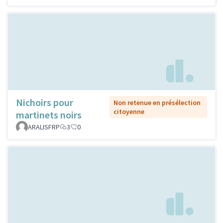
Nichoirs pour
Non retenue en présélection
citoyenne
martinets noirs
ARALISFRP
3
0