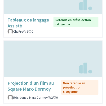
Tableaux de langage
Retenue en présélection
citoyenne
Assisté
ChaFre
2
0
Projection d'un film au
Non retenue en
présélection
Square Marx-Dormoy
citoyenne
Résidence Marx-Dormoy
2
0