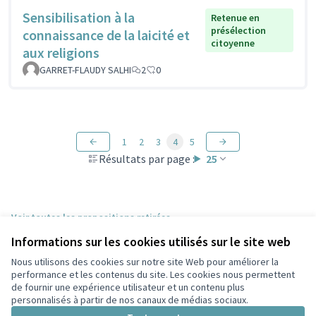
Sensibilisation à la
Retenue en
présélection
connaissance de la laicité et
citoyenne
aux religions
GARRET-FLAUDY SALHI
2
0
1
2
3
4
5
Résultats par page :
25
Voir toutes les propositions retirées
Informations sur les cookies utilisés sur le site web
Nous utilisons des cookies sur notre site Web pour améliorer la
Conditions d'utilisation
performance et les contenus du site. Les cookies nous permettent
Paramètres des cookies
de fournir une expérience utilisateur et un contenu plus
Participez Villeurbanne sur X
Participez Villeurbanne sur Facebook
Participez Villeurbanne sur Instagram
Participez Villeurbanne sur YouTube
personnalisés à partir de nos canaux de médias sociaux.
(Lien externe)
(Lien externe)
(Lien externe)
(Lien externe)