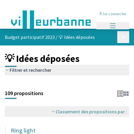
Se connecter
Menu princi
Menu p
Budget participatif 2023
/
💡 Idées déposées
💡 Idées déposées
Filtrer et rechercher
Passer la carte
Leaflet
|
©
OpenStreetMap
contributors
L'élément suivant est une carte qui présente les éléments de cet
+
109 propositions
−
Classement des propositions par :
Ring light