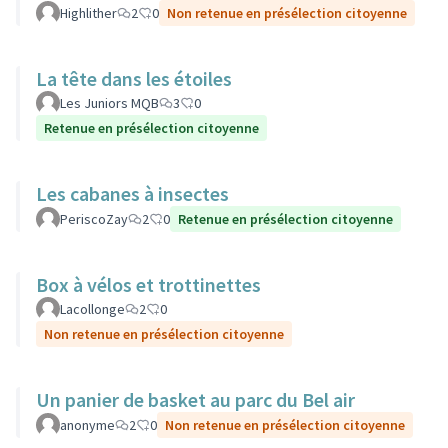
Highlither
2
0
Non retenue en présélection citoyenne
La tête dans les étoiles
Les Juniors MQB
3
0
Retenue en présélection citoyenne
Les cabanes à insectes
PeriscoZay
2
0
Retenue en présélection citoyenne
Box à vélos et trottinettes
Lacollonge
2
0
Non retenue en présélection citoyenne
Un panier de basket au parc du Bel air
anonyme
2
0
Non retenue en présélection citoyenne