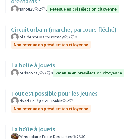
d'enfants"
Nanou29
2
0
Retenue en présélection citoyenne
Circuit urbain (marche, parcours fléché)
Résidence Marx-Dormoy
2
0
Non retenue en présélection citoyenne
La boite à jouets
PeriscoZay
2
0
Retenue en présélection citoyenne
Tout est possible pour les jeunes
Riyad Collège du Tonkin
2
0
Non retenue en présélection citoyenne
La boîte à jouets
Périscolaire Ecole Descartes
2
0