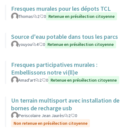
Fresques murales pour les dépots TCL
Thomas
2
0
Retenue en présélection citoyenne
Source d'eau potable dans tous les parcs
youyou
4
0
Retenue en présélection citoyenne
Fresques participatives murales :
Embellissons notre vi(ll)e
Amad'art
2
0
Retenue en présélection citoyenne
Un terrain multisport avec installation de
bornes de recharge usb
Periscolaire Jean Jaurès
2
0
Non retenue en présélection citoyenne