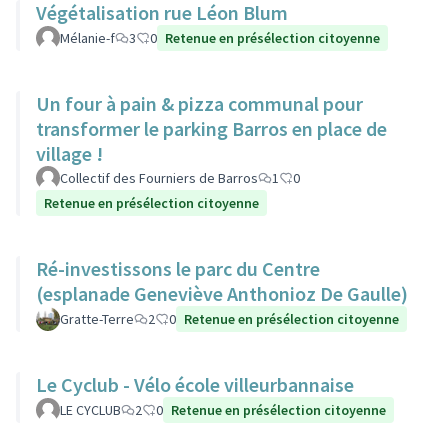
Végétalisation rue Léon Blum
Mélanie-f
3
0
Retenue en présélection citoyenne
Un four à pain & pizza communal pour
transformer le parking Barros en place de
village !
Collectif des Fourniers de Barros
1
0
Retenue en présélection citoyenne
Ré-investissons le parc du Centre
(esplanade Geneviève Anthonioz De Gaulle)
Gratte-Terre
2
0
Retenue en présélection citoyenne
Le Cyclub - Vélo école villeurbannaise
LE CYCLUB
2
0
Retenue en présélection citoyenne