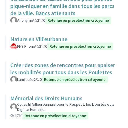
pique-niquer en famille dans tous les parcs
de la ville. Bancs attenants
Anonyme
2
0
Retenue en présélection citoyenne
Nature en Vill’eurbanne
FNE Rhone
2
0
Retenue en présélection citoyenne
Créer des zones de rencontres pour apaiser
les mobilités pour tous dans les Poulettes
Lamfou
2
0
Retenue en présélection citoyenne
Mémorial des Droits Humains
Collectif Villeurbannais pour le Respect, les Libertés et la
Dignité Humaine
2
0
Retenue en présélection citoyenne