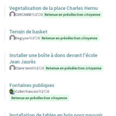
Vegetalisation de la place Charles Hernu
CERCANNE
2
0
Retenue en présélection citoyenne
Terrain de basket
Degryse
2
0
Retenue en présélection citoyenne
Installer une boîte à dons devant l'école
Jean Jaurès
Claire Verni
2
0
Retenue en présélection citoyenne
Fontaines publiques
Collet francois
2
0
Retenue en présélection citoyenne
Installation de tables en bois pour pouvoir