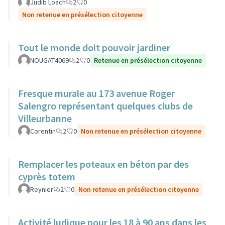
Judib Loach
2
0
Non retenue en présélection citoyenne
Tout le monde doit pouvoir jardiner
NOUGAT4069
2
0
Retenue en présélection citoyenne
Fresque murale au 173 avenue Roger
Salengro représentant quelques clubs de
Villeurbanne
Corentin
2
0
Non retenue en présélection citoyenne
Remplacer les poteaux en béton par des
cyprès totem
Reynier
2
0
Non retenue en présélection citoyenne
Activité ludique pour les 18 à 90 ans dans les