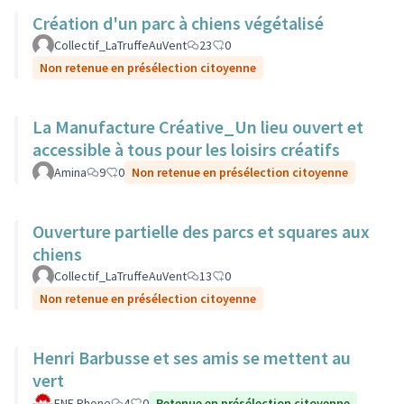
Création d'un parc à chiens végétalisé
Collectif_LaTruffeAuVent
23
0
Non retenue en présélection citoyenne
La Manufacture Créative_Un lieu ouvert et
accessible à tous pour les loisirs créatifs
Amina
9
0
Non retenue en présélection citoyenne
Ouverture partielle des parcs et squares aux
chiens
Collectif_LaTruffeAuVent
13
0
Non retenue en présélection citoyenne
Henri Barbusse et ses amis se mettent au
vert
FNE Rhone
4
0
Retenue en présélection citoyenne