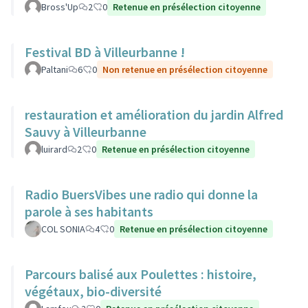
Bross'Up
2
0
Retenue en présélection citoyenne
Festival BD à Villeurbanne !
Paltani
6
0
Non retenue en présélection citoyenne
restauration et amélioration du jardin Alfred
Sauvy à Villeurbanne
luirard
2
0
Retenue en présélection citoyenne
Radio BuersVibes une radio qui donne la
parole à ses habitants
COL SONIA
4
0
Retenue en présélection citoyenne
Parcours balisé aux Poulettes : histoire,
végétaux, bio-diversité