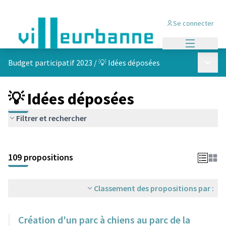
Se connecter
Menu princi
Menu p
Budget participatif 2023
/
💡 Idées déposées
💡 Idées déposées
Filtrer et rechercher
Passer la carte
Leaflet
|
©
OpenStreetMap
contributors
L'élément suivant est une carte qui présente les éléments de cet
+
109 propositions
−
Classement des propositions par :
Création d'un parc à chiens au parc de la