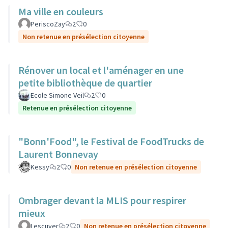
Ma ville en couleurs
PeriscoZay
2
0
Non retenue en présélection citoyenne
Rénover un local et l'aménager en une
petite bibliothèque de quartier
Ecole Simone Veil
2
0
Retenue en présélection citoyenne
"Bonn'Food", le Festival de FoodTrucks de
Laurent Bonnevay
Kessy
2
0
Non retenue en présélection citoyenne
Ombrager devant la MLIS pour respirer
mieux
Lescuyer
2
0
Non retenue en présélection citoyenne