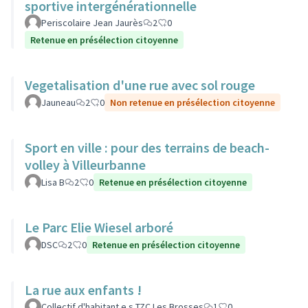
sportive intergénérationnelle
Periscolaire Jean Jaurès
2
0
Retenue en présélection citoyenne
Vegetalisation d'une rue avec sol rouge
Jauneau
2
0
Non retenue en présélection citoyenne
Sport en ville : pour des terrains de beach-
volley à Villeurbanne
Lisa B
2
0
Retenue en présélection citoyenne
Le Parc Elie Wiesel arboré
DSC
2
0
Retenue en présélection citoyenne
La rue aux enfants !
Collectif d'habitant.e.s TZC Les Brosses
1
0