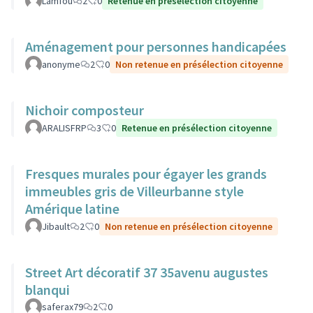
Lamfou
2
0
Retenue en présélection citoyenne
Aménagement pour personnes handicapées
anonyme
2
0
Non retenue en présélection citoyenne
Nichoir composteur
ARALISFRP
3
0
Retenue en présélection citoyenne
Fresques murales pour égayer les grands
immeubles gris de Villeurbanne style
Amérique latine
Jibault
2
0
Non retenue en présélection citoyenne
Street Art décoratif 37 35avenu augustes
blanqui
saferax79
2
0