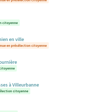
nue en présélection citoyenne
n citoyenne
ien en ville
nue en présélection citoyenne
Fournière
 citoyenne
sses à Villeurbanne
élection citoyenne