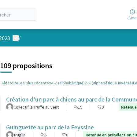
Aide
Menu utilisateur
 2023
/
 la carte
 suivant est une carte qui présente les éléments de cette page comm
109 propositions
Aléatoire
Les plus récentes
A-Z (alphabétique)
Z-A (alphabétique inverse)
L
Création d'un parc à chiens au parc de la Commune
Collectif la Truffe au vent
19
0
Retenue
Guinguette au parc de la Feyssine
Truglia
5
0
Retenue en présélection c