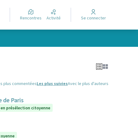
Rencontres
Activité
Se connecter
Leaflet
|
©
OpenStreetMap
contributors
e des points de carte. L'élément peut être utilisé avec un lecteur
es plus commentées
Les plus suivies
Avec le plus d'auteurs
 de Paris
 en présélection citoyenne
itoyenne