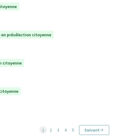
citoyenne
 en présélection citoyenne
n citoyenne
 citoyenne
1
2
3
4
5
Suivant