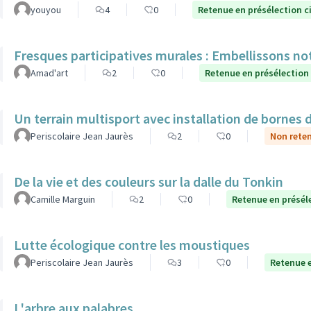
youyou
4
0
Retenue en présélection c
Fresques participatives murales : Embellissons notr
Amad'art
2
0
Retenue en présélection
Un terrain multisport avec installation de bornes 
Periscolaire Jean Jaurès
2
0
Non reten
De la vie et des couleurs sur la dalle du Tonkin
Camille Marguin
2
0
Retenue en présél
Lutte écologique contre les moustiques
Periscolaire Jean Jaurès
3
0
Retenue e
L'arbre aux palabres