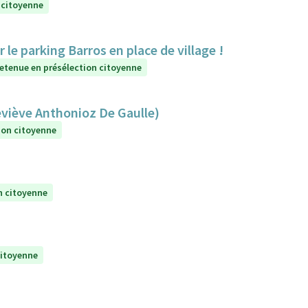
 citoyenne
e parking Barros en place de village !
etenue en présélection citoyenne
eviève Anthonioz De Gaulle)
ion citoyenne
n citoyenne
citoyenne