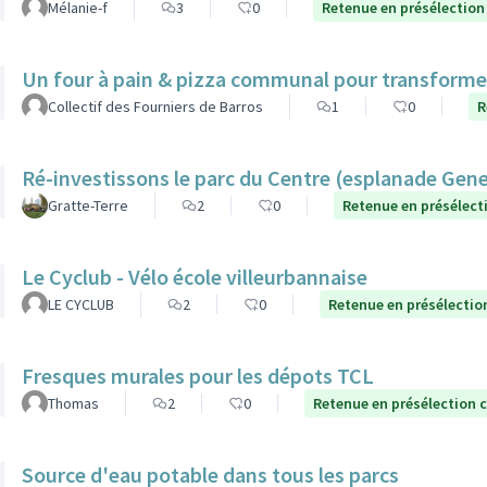
Mélanie-f
3
0
Retenue en présélection
Un four à pain & pizza communal pour transformer l
Collectif des Fourniers de Barros
1
0
R
Ré-investissons le parc du Centre (esplanade Gen
Gratte-Terre
2
0
Retenue en présélect
Le Cyclub - Vélo école villeurbannaise
LE CYCLUB
2
0
Retenue en présélectio
Fresques murales pour les dépots TCL
Thomas
2
0
Retenue en présélection 
Source d'eau potable dans tous les parcs