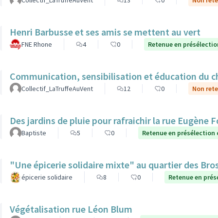
Collectif_LaTruffeAuVent
13
0
Non rete
Henri Barbusse et ses amis se mettent au vert
FNE Rhone
4
0
Retenue en présélectio
Communication, sensibilisation et éducation du ch
Collectif_LaTruffeAuVent
12
0
Non rete
Des jardins de pluie pour rafraichir la rue Eugène 
Baptiste
5
0
Retenue en présélection
"Une épicerie solidaire mixte" au quartier des Bro
épicerie solidaire
8
0
Retenue en prés
Végétalisation rue Léon Blum