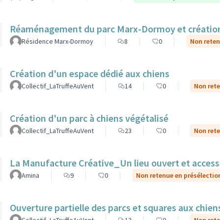
Réaménagement du parc Marx-Dormoy et création 
Résidence Marx-Dormoy
8
0
Non reten
Création d'un espace dédié aux chiens
Collectif_LaTruffeAuVent
14
0
Non rete
Création d'un parc à chiens végétalisé
Collectif_LaTruffeAuVent
23
0
Non rete
La Manufacture Créative_Un lieu ouvert et accessibl
Amina
9
0
Non retenue en présélectio
Ouverture partielle des parcs et squares aux chien