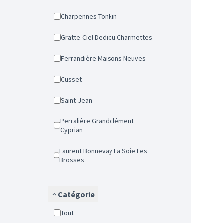
Charpennes Tonkin
Gratte-Ciel Dedieu Charmettes
Ferrandière Maisons Neuves
Cusset
Saint-Jean
Perralière Grandclément
Cyprian
Laurent Bonnevay La Soie Les
Brosses
Catégorie
Tout