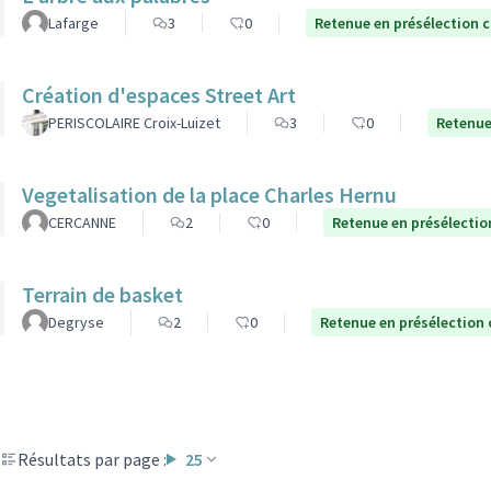
Lafarge
3
0
Retenue en présélection 
Création d'espaces Street Art
PERISCOLAIRE Croix-Luizet
3
0
Retenue
Vegetalisation de la place Charles Hernu
CERCANNE
2
0
Retenue en présélectio
Terrain de basket
Degryse
2
0
Retenue en présélection
Résultats par page :
25