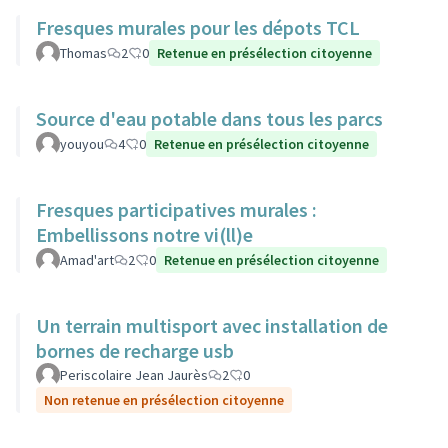
Fresques murales pour les dépots TCL
Thomas
2
0
Retenue en présélection citoyenne
Source d'eau potable dans tous les parcs
youyou
4
0
Retenue en présélection citoyenne
Fresques participatives murales :
Embellissons notre vi(ll)e
Amad'art
2
0
Retenue en présélection citoyenne
Un terrain multisport avec installation de
bornes de recharge usb
Periscolaire Jean Jaurès
2
0
Non retenue en présélection citoyenne