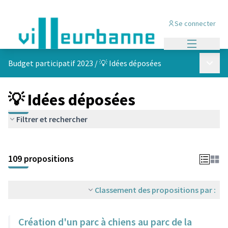
Se connecter
Menu princi
Menu p
Budget participatif 2023
/
💡 Idées déposées
💡 Idées déposées
Filtrer et rechercher
Passer la carte
Leaflet
|
©
OpenStreetMap
contributors
L'élément suivant est une carte qui présente les éléments de cet
+
109 propositions
−
Classement des propositions par :
Création d'un parc à chiens au parc de la