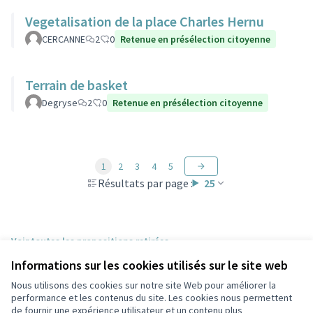
Vegetalisation de la place Charles Hernu
CERCANNE
2
0
Retenue en présélection citoyenne
Terrain de basket
Degryse
2
0
Retenue en présélection citoyenne
1
2
3
4
5
Résultats par page :
25
Voir toutes les propositions retirées
Informations sur les cookies utilisés sur le site web
Nous utilisons des cookies sur notre site Web pour améliorer la
Conditions d'utilisation
performance et les contenus du site. Les cookies nous permettent
Paramètres des cookies
de fournir une expérience utilisateur et un contenu plus
Participez Villeurbanne sur X
Participez Villeurbanne sur Facebook
Participez Villeurbanne sur Instagram
Participez Villeurbanne sur YouTube