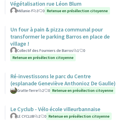
Végétalisation rue Léon Blum
Mélanie-f
3
0
Retenue en présélection citoyenne
Un four à pain & pizza communal pour
transformer le parking Barros en place de
village !
Collectif des Fourniers de Barros
1
0
Retenue en présélection citoyenne
Ré-investissons le parc du Centre
(esplanade Geneviève Anthonioz De Gaulle)
Gratte-Terre
2
0
Retenue en présélection citoyenne
Le Cyclub - Vélo école villeurbannaise
LE CYCLUB
2
0
Retenue en présélection citoyenne