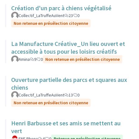
Création d'un parc à chiens végétalisé
Collectif_LaTruffeAuVent
23
0
Non retenue en présélection citoyenne
La Manufacture Créative_Un lieu ouvert et
accessible à tous pour les loisirs créatifs
Amina
9
0
Non retenue en présélection citoyenne
Ouverture partielle des parcs et squares aux
chiens
Collectif_LaTruffeAuVent
13
0
Non retenue en présélection citoyenne
Henri Barbusse et ses amis se mettent au
vert
FNE Rhone
4
0
Retenue en présélection citoyenne