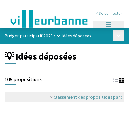
Se connecter
Menu princi
Menu p
Budget participatif 2023
/
💡 Idées déposées
💡 Idées déposées
Passer la carte
Leaflet
|
©
OpenStreetMap
contributors
L'élément suivant est une carte qui présente les éléments de cet
+
109 propositions
−
Classement des propositions par :