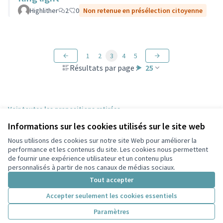
Highlither
2
0
Non retenue en présélection citoyenne
1
2
3
4
5
Résultats par page :
25
Voir toutes les propositions retirées
Informations sur les cookies utilisés sur le site web
Nous utilisons des cookies sur notre site Web pour améliorer la
Conditions d'utilisation
performance et les contenus du site. Les cookies nous permettent
Paramètres des cookies
de fournir une expérience utilisateur et un contenu plus
Participez Villeurbanne sur X
Participez Villeurbanne sur Facebook
Participez Villeurbanne sur Instagram
Participez Villeurbanne sur YouTube
personnalisés à partir de nos canaux de médias sociaux.
(Lien externe)
(Lien externe)
(Lien externe)
(Lien externe)
Tout accepter
Accepter seulement les cookies essentiels
Licence Cre
(Lien extern
Paramètres
(Lien externe)
Site réalisé grâce au
logiciel libre Decidim
.
(Lien externe)