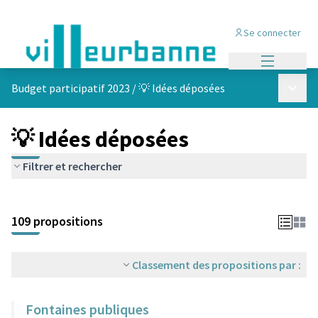
Se connecter
Menu princi
Menu p
Budget participatif 2023
/
💡 Idées déposées
💡 Idées déposées
Filtrer et rechercher
Passer la carte
Leaflet
|
©
OpenStreetMap
contributors
L'élément suivant est une carte qui présente les éléments de cet
+
109 propositions
−
Classement des propositions par :
Fontaines publiques