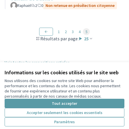
Raphaël
2
0
Non retenue en présélection citoyenne
1
2
3
4
5
Résultats par page :
25
Voir toutes les propositions retirées
Informations sur les cookies utilisés sur le site web
Nous utilisons des cookies sur notre site Web pour améliorer la
Conditions d'utilisation
performance et les contenus du site. Les cookies nous permettent
Paramètres des cookies
de fournir une expérience utilisateur et un contenu plus
Participez Villeurbanne sur X
Participez Villeurbanne sur Facebook
Participez Villeurbanne sur Instagram
Participez Villeurbanne sur YouTube
personnalisés à partir de nos canaux de médias sociaux.
(Lien externe)
(Lien externe)
(Lien externe)
(Lien externe)
Tout accepter
Accepter seulement les cookies essentiels
Licence Cre
(Lien extern
Paramètres
(Lien externe)
Site réalisé grâce au
logiciel libre Decidim
.
(Lien externe)