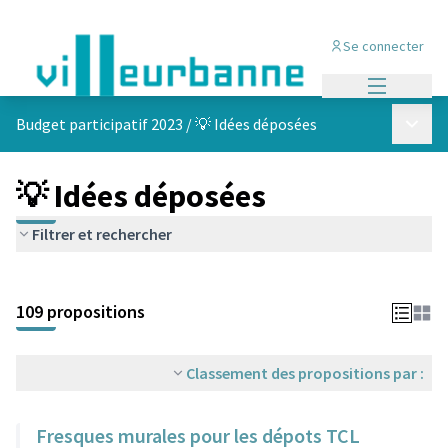
Se connecter
Menu princi
Menu p
Budget participatif 2023
/
💡 Idées déposées
💡 Idées déposées
Filtrer et rechercher
Passer la carte
Leaflet
|
©
OpenStreetMap
contributors
L'élément suivant est une carte qui présente les éléments de cet
+
109 propositions
−
Classement des propositions par :
Fresques murales pour les dépots TCL