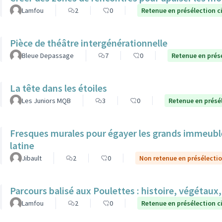
Lamfou
2
0
Retenue en présélection c
Pièce de théâtre intergénérationnelle
Bleue Depassage
7
0
Retenue en prés
La tête dans les étoiles
Les Juniors MQB
3
0
Retenue en présé
Fresques murales pour égayer les grands immeuble
latine
Jibault
2
0
Non retenue en présélecti
Parcours balisé aux Poulettes : histoire, végétaux,
Lamfou
2
0
Retenue en présélection c