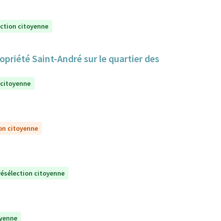
ection citoyenne
priété Saint-André sur le quartier des
 citoyenne
on citoyenne
résélection citoyenne
oyenne