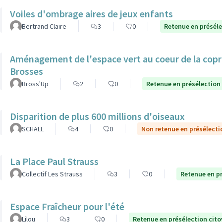
Voiles d'ombrage aires de jeux enfants
Bertrand Claire
3
0
Retenue en présél
Aménagement de l'espace vert au coeur de la copro
Brosses
Bross'Up
2
0
Retenue en présélection
Disparition de plus 600 millions d'oiseaux
SCHALL
4
0
Non retenue en présélecti
La Place Paul Strauss
Collectif Les Strauss
3
0
Retenue en p
Espace Fraîcheur pour l'été
Lilou
3
0
Retenue en présélection cit