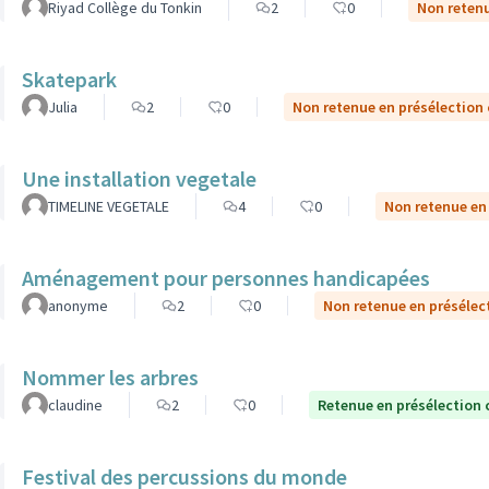
Riyad Collège du Tonkin
2
0
Non retenu
Skatepark
Julia
2
0
Non retenue en présélection
Une installation vegetale
TIMELINE VEGETALE
4
0
Non retenue en
Aménagement pour personnes handicapées
anonyme
2
0
Non retenue en présélec
Nommer les arbres
claudine
2
0
Retenue en présélection 
Festival des percussions du monde