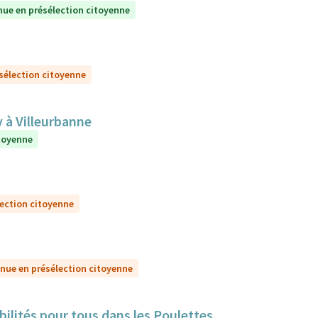
nue en présélection citoyenne
sélection citoyenne
y à Villeurbanne
itoyenne
lection citoyenne
nue en présélection citoyenne
bilités pour tous dans les Poulettes