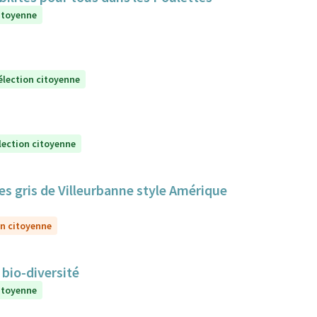
itoyenne
élection citoyenne
lection citoyenne
s gris de Villeurbanne style Amérique
on citoyenne
 bio-diversité
itoyenne