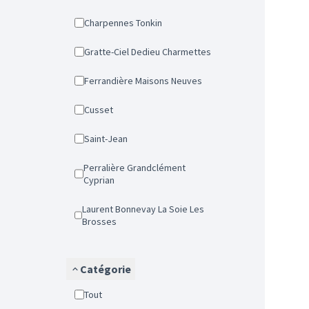
Charpennes Tonkin
Gratte-Ciel Dedieu Charmettes
Ferrandière Maisons Neuves
Cusset
Saint-Jean
Perralière Grandclément
Cyprian
Laurent Bonnevay La Soie Les
Brosses
Catégorie
Tout