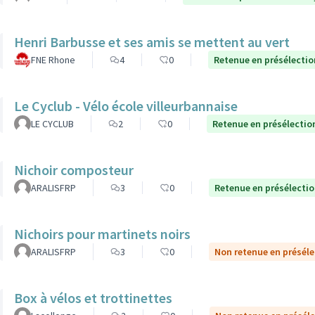
Henri Barbusse et ses amis se mettent au vert
FNE Rhone
4
0
Retenue en présélectio
Le Cyclub - Vélo école villeurbannaise
LE CYCLUB
2
0
Retenue en présélectio
Nichoir composteur
ARALISFRP
3
0
Retenue en présélecti
Nichoirs pour martinets noirs
ARALISFRP
3
0
Non retenue en préséle
Box à vélos et trottinettes