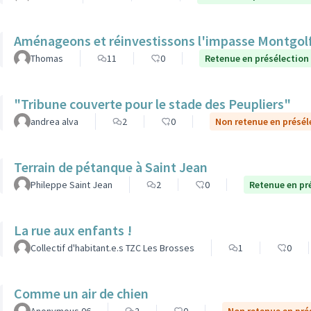
Aménageons et réinvestissons l'impasse Montgolf
Thomas
11
0
Retenue en présélection
"Tribune couverte pour le stade des Peupliers"
andrea alva
2
0
Non retenue en présél
Terrain de pétanque à Saint Jean
Phileppe Saint Jean
2
0
Retenue en pr
La rue aux enfants !
Collectif d'habitant.e.s TZC Les Brosses
1
0
Comme un air de chien