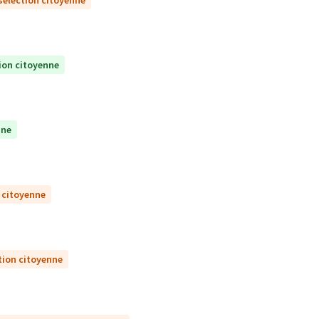
sélection citoyenne
ion citoyenne
nne
 citoyenne
tion citoyenne