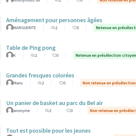
Anonymous 06
2
0
Non retenue en pré
Aménagement pour personnes âgées
MARGUERITE
2
0
Retenue en présélect
Table de Ping pong
K
2
0
Retenue en présélection citoye
Grandes fresques colorées
Manu
2
0
Non retenue en présélection
Un panier de basket au parc du Bel air
anonyme
2
0
Non retenue en présélec
Tout est possible pour les jeunes