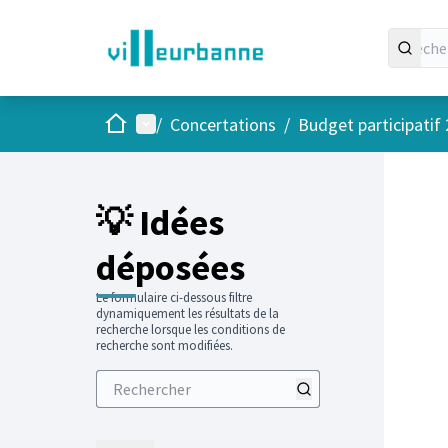
Accueil
Menu principal
/
Concertations
/
Budget participatif
Passer
L'élément
+
−
💡 Idées
déposées
Le formulaire ci-dessous filtre
dynamiquement les résultats de la
recherche lorsque les conditions de
recherche sont modifiées.