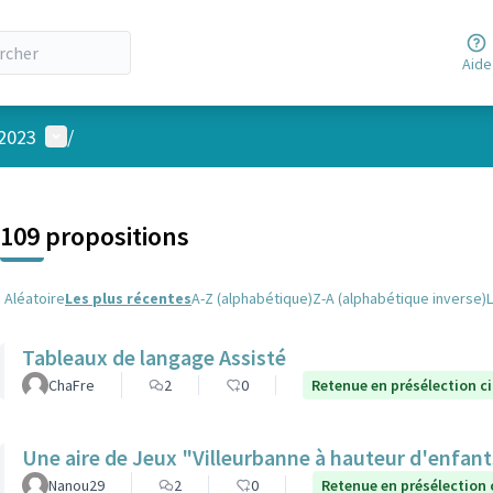
Aide
Menu utilisateur
 2023
/
 la carte
 suivant est une carte qui présente les éléments de cette page comm
109 propositions
Aléatoire
Les plus récentes
A-Z (alphabétique)
Z-A (alphabétique inverse)
Tableaux de langage Assisté
ChaFre
2
0
Retenue en présélection c
Une aire de Jeux "Villeurbanne à hauteur d'enfan
Nanou29
2
0
Retenue en présélection