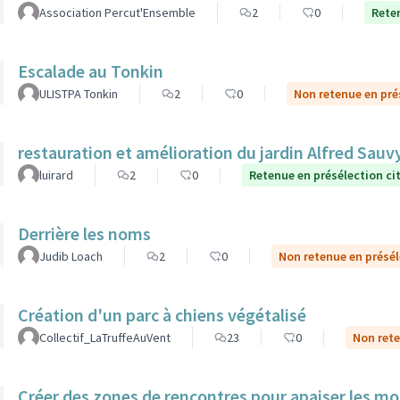
Association Percut'Ensemble
2
0
Rete
Escalade au Tonkin
ULISTPA Tonkin
2
0
Non retenue en pré
restauration et amélioration du jardin Alfred Sauv
luirard
2
0
Retenue en présélection c
Derrière les noms
Judib Loach
2
0
Non retenue en présé
Création d'un parc à chiens végétalisé
Collectif_LaTruffeAuVent
23
0
Non rete
Créer des zones de rencontres pour apaiser les mo