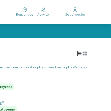
Rencontres
Activité
Se connecter
Leaflet
|
©
OpenStreetMap
contributors
e des points de carte. L'élément peut être utilisé avec un lecteur
Les plus commentées
Les plus suivies
Avec le plus d'auteurs
itoyenne
ts"
 citoyenne