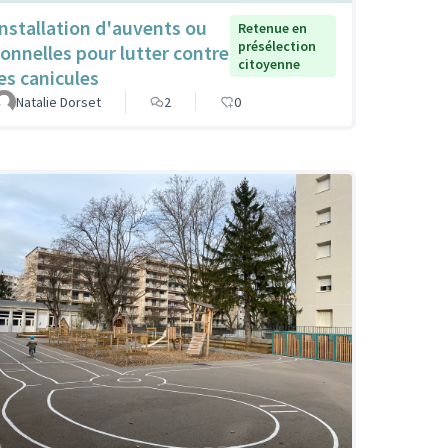
Installation d'auvents ou
Retenue en
présélection
tonnelles pour lutter contre
citoyenne
les canicules
Natalie Dorset
2
0