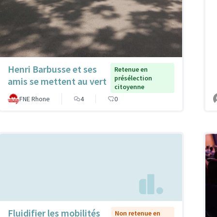
Henri Barbusse et ses
Retenue en
présélection
amis se mettent au vert
citoyenne
FNE Rhone
4
0
Fluidifier les mobilités
Non retenue en