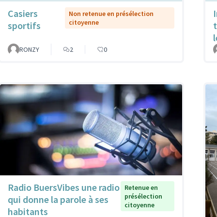
Casiers
Non retenue en présélection
citoyenne
sportifs
RONZY
2
0
Radio BuersVibes une radio
Retenue en
présélection
qui donne la parole à ses
citoyenne
habitants