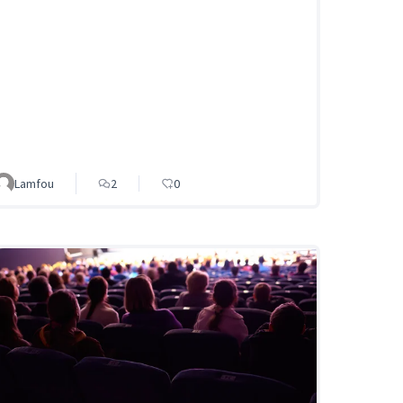
Lamfou
2
0