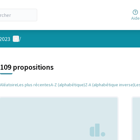
Aide
Menu utilisateur
 2023
/
 la carte
 suivant est une carte qui présente les éléments de cette page comm
109 propositions
Aléatoire
Les plus récentes
A-Z (alphabétique)
Z-A (alphabétique inverse)
Le