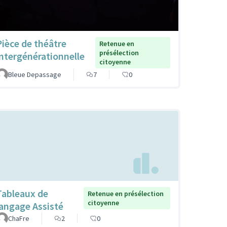
Pièce de théâtre
Retenue en
présélection
intergénérationnelle
citoyenne
Bleue Depassage
7
0
Tableaux de
Retenue en présélection
citoyenne
langage Assisté
ChaFre
2
0