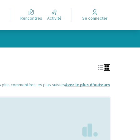
Rencontres
Activité
Se connecter
Leaflet
|
©
OpenStreetMap
contributors
e des points de carte. L'élément peut être utilisé avec un lecteur
s plus commentées
Les plus suivies
Avec le plus d'auteurs