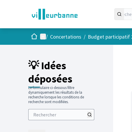
Accueil
Menu principal
/
Concertations
/
Budget participatif
Passer
L'élément
+
−
💡 Idées
déposées
Le formulaire ci-dessous filtre
dynamiquement les résultats de la
recherche lorsque les conditions de
recherche sont modifiées.