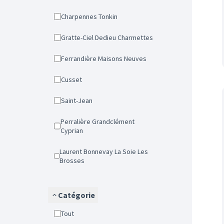
Charpennes Tonkin
Gratte-Ciel Dedieu Charmettes
Ferrandière Maisons Neuves
Cusset
Saint-Jean
Perralière Grandclément
Cyprian
Laurent Bonnevay La Soie Les
Brosses
Catégorie
Tout