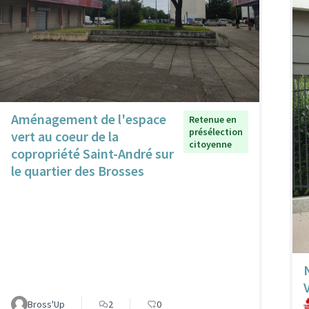
Aménagement de l'espace
Retenue en
présélection
vert au coeur de la
citoyenne
copropriété Saint-André sur
le quartier des Brosses
Bross'Up
2
0