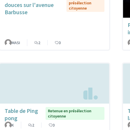
présélection
douces sur l'avenue
citoyenne
Barbusse
MASI
2
0
Table de Ping
Retenue en présélection
citoyenne
pong
K
2
0