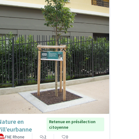
Nature en
Retenue en présélection
citoyenne
Vill’eurbanne
FNE Rhone
2
0