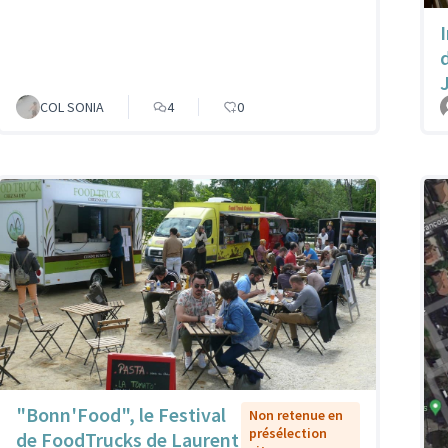
COL SONIA
4
0
"Bonn'Food", le Festival
Non retenue en
présélection
de FoodTrucks de Laurent