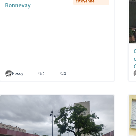
citoyenne
Bonnevay
Kessy
2
0