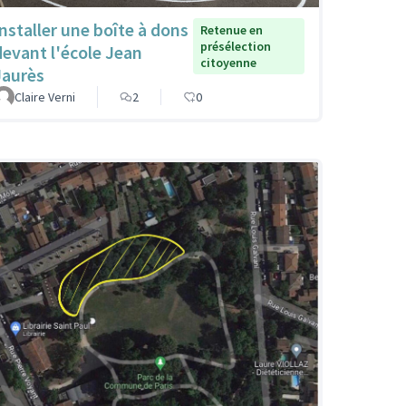
Installer une boîte à dons
Retenue en
présélection
devant l'école Jean
citoyenne
Jaurès
Claire Verni
2
0