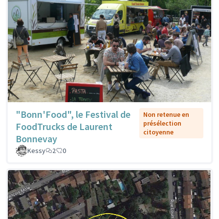
"Bonn'Food", le Festival de
Non retenue en
présélection
FoodTrucks de Laurent
citoyenne
Bonnevay
Kessy
2
0