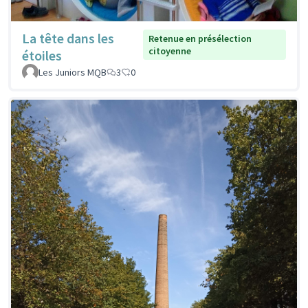
La tête dans les
Retenue en présélection
citoyenne
étoiles
Les Juniors MQB
3
0