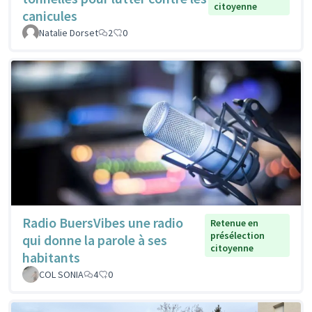
citoyenne
canicules
Natalie Dorset
2
0
Radio BuersVibes une radio
Retenue en
présélection
qui donne la parole à ses
citoyenne
habitants
COL SONIA
4
0