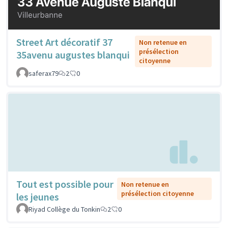
Street Art décoratif 37
Non retenue en
présélection
35avenu augustes blanqui
citoyenne
saferax79
2
0
Tout est possible pour
Non retenue en
présélection citoyenne
les jeunes
Riyad Collège du Tonkin
2
0