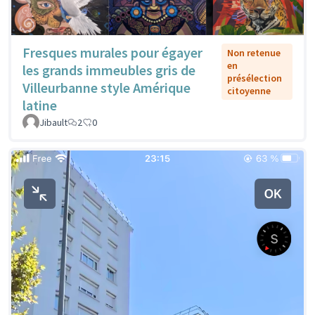
Fresques murales pour égayer
Non retenue
en
les grands immeubles gris de
présélection
Villeurbanne style Amérique
citoyenne
latine
Jibault
2
0