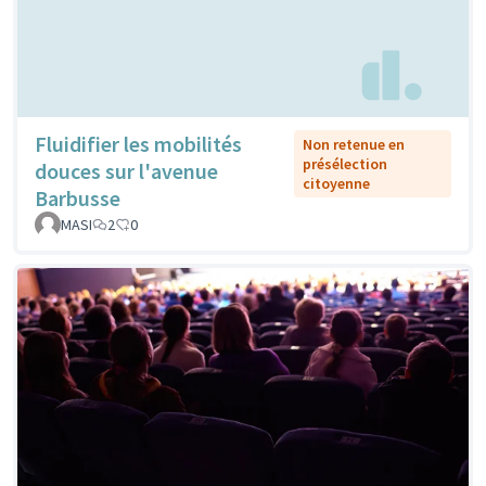
Fluidifier les mobilités
Non retenue en
présélection
douces sur l'avenue
citoyenne
Barbusse
MASI
2
0