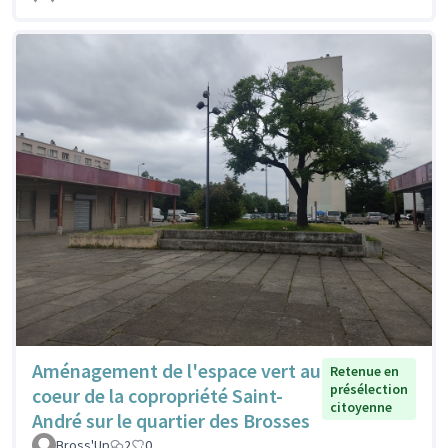
Aménagement de l'espace vert au
Retenue en
présélection
coeur de la copropriété Saint-
citoyenne
André sur le quartier des Brosses
Bross'Up
2
0