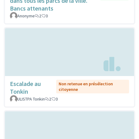
dans tous les parcs de la ville.
Bancs attenants
Anonyme
2
0
Escalade au
Non retenue en présélection
citoyenne
Tonkin
ULISTPA Tonkin
2
0