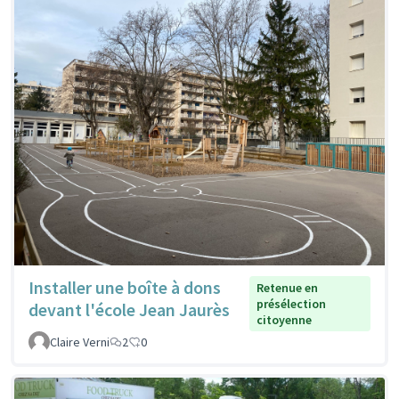
Installer une boîte à dons
Retenue en
présélection
devant l'école Jean Jaurès
citoyenne
Claire Verni
2
0