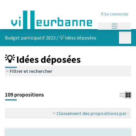
Se connecter
Menu princi
Menu p
Budget participatif 2023
/
💡 Idées déposées
💡 Idées déposées
Filtrer et rechercher
Passer la carte
Leaflet
|
©
OpenStreetMap
contributors
L'élément suivant est une carte qui présente les éléments de cet
+
109 propositions
−
Classement des propositions par :