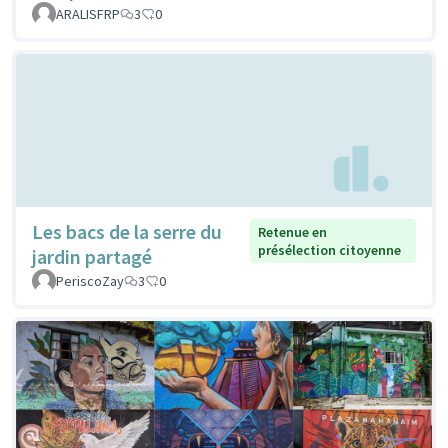
ARALISFRP
3
0
Les bacs de la serre du
Retenue en
présélection citoyenne
jardin partagé
PeriscoZay
3
0