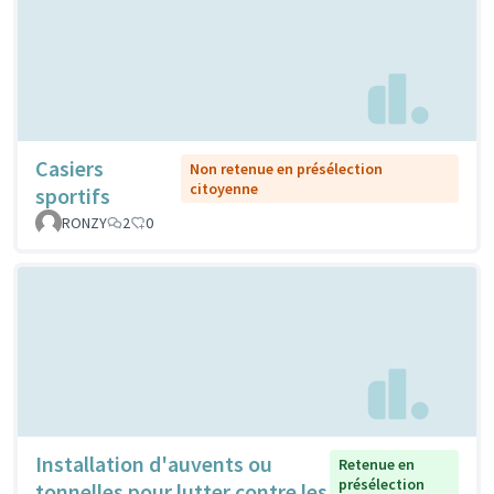
Casiers
Non retenue en présélection
citoyenne
sportifs
RONZY
2
0
Installation d'auvents ou
Retenue en
présélection
tonnelles pour lutter contre les