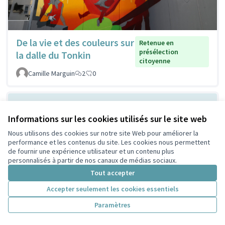
De la vie et des couleurs sur
Retenue en
présélection
la dalle du Tonkin
citoyenne
Camille Marguin
2
0
Informations sur les cookies utilisés sur le site web
Nous utilisons des cookies sur notre site Web pour améliorer la
performance et les contenus du site. Les cookies nous permettent
de fournir une expérience utilisateur et un contenu plus
personnalisés à partir de nos canaux de médias sociaux.
Tout accepter
Ombrager devant la MLIS
Non retenue en
Accepter seulement les cookies essentiels
présélection
pour respirer mieux
citoyenne
Paramètres
Lescuyer
2
0