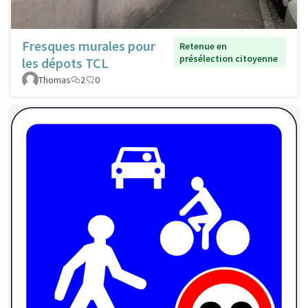
Fresques murales pour
Retenue en
présélection citoyenne
les dépots TCL
Thomas
2
0