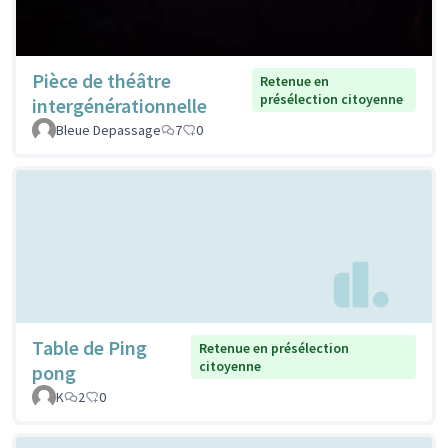
Pièce de théâtre
Retenue en
présélection citoyenne
intergénérationnelle
Bleue Depassage
7
0
Table de Ping
Retenue en présélection
citoyenne
pong
K
2
0