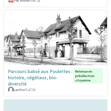
FNE Rhone
4
0
Parcours balisé aux Poulettes :
Retenue en
présélection
histoire, végétaux, bio-
citoyenne
diversité
Lamfou
2
0